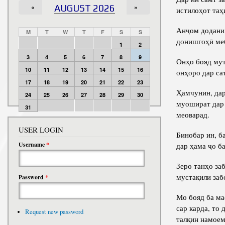
«
AUGUST 2026
»
истилоҳот таҳ
Анҷом додани 
M
T
W
T
F
S
S
донишгоҳӣ ме
1
2
3
4
5
6
7
8
9
Онҳо бояд мут
10
11
12
13
14
15
16
онҳоро дар са
17
18
19
20
21
22
23
Ҳамчунин, дар
24
25
26
27
28
29
30
муошират дар
31
меоварад.
USER LOGIN
Бинобар ин, б
Username
*
дар ҳама ҷо ба
Зеро танҳо за
мустақили заб
Password
*
Мо бояд ба ма
сар карда, то
Request new password
талқин намоем