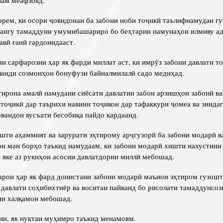
зам меафзояд.
рем, ки осори ҷовидонаи ба забони ноби тоҷикӣ таълифнамудаи г
ангу тамаддуни умумибашариро бо беҳтарин намунаҳои илмиву ад
авӣ ғанӣ гардонидааст.
и сарфарозии ҳар як фарди миллат аст, ки имрӯз забони давлати то
анди созмонҳои бонуфузи байналмилалӣ садо медиҳад.
гирона амалӣ намудани сиёсати давлатии забон арзишҳои забонӣ ва
 тоҷикӣ дар таърихи навини тоҷикон дар тафаккури ҷомеа ва зинда
вандон вусъати бесобиқа пайдо кардаанд.
шти аҳаммият ва зарурати эҳтирому арҷгузорӣ ба забони модарӣ в
он ман борҳо таъкид намудаам, ки забони модарӣ хишти нахустини
а яке аз рукнҳои асосии давлатдории миллӣ мебошад.
барои ҳар як фард донистани забони модарӣ маънои эҳтиром гузошт
 давлати соҳибихтиёр ва воситаи пайванд бо рисолати тамаддунсоз
ии халқамон мебошад.
ин, як нуктаи муҳимро таъкид менамоям.