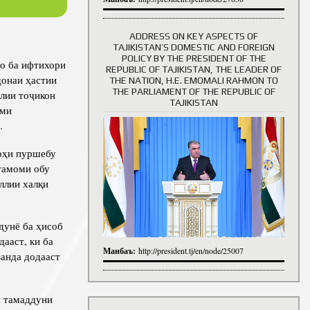
ADDRESS ON KEY ASPECTS OF
TAJIKISTAN’S DOMESTIC AND FOREIGN
History of Directors
POLICY BY THE PRESIDENT OF THE
о ба ифтихори
REPUBLIC OF TAJIKISTAN, THE LEADER OF
донаи ҳастии
THE NATION, H.E. EMOMALI RAHMON TO
THE PARLIAMENT OF THE REPUBLIC OF
лии тоҷикон
TAJIKISTAN
уми
.
оҳи пуршебу
тамоми обу
ллии халқи
дунё ба ҳисоб
ааст, ки ба
Манбаъ:
http://president.tj/en/node/25007
занда додааст
и тамаддуни