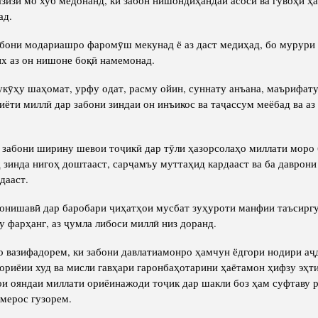
зизи мо хуб медонанд, ки забон нишондиҳандаи асосӣ ва гувоҳи ҳа
ад.
абони модариашро фаромӯш мекунад ё аз даст медиҳад, бо мурури
х аз он нишоне боқӣ намемонад.
кӯҳу шаҳомат, урфу одат, расму ойин, суннату анъана, маърифату
иёти миллӣ дар забони зиндаи он инъикос ва таҷассум меёбад ва аз 
 забони ширину шевои тоҷикӣ дар тӯли ҳазорсолаҳо миллати моро 
 зинда нигоҳ доштааст, сарҷамъу муттаҳид кардааст ва ба даврони
дааст.
онишавӣ дар баробари ҷиҳатҳои мусбат зуҳуроти манфии таъсиргу
ну фарҳанг, аз ҷумла либоси миллӣ низ доранд.
о вазифадорем, ки забони давлатиамонро ҳамчун ёдгори нодири аҷ
ориёии худ ва мисли гавҳари гаронбаҳотарини ҳаётамон ҳифзу эҳти
ои ояндаи миллати ориёинажоди тоҷик дар шакли боз ҳам суфтаву р
 мерос гузорем.