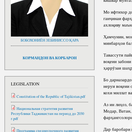
кишвар мунта
Мо ифтихор до
ганҷинаи фарҳ
ахлоқиву маън
Ҳамчунин, моя
БОБОХОНИЁН ЗЕБИНИССО ҚАРА
минбарҳои бал
Тавассути пай
КОРМАНДОН ВА КОРБАРОН
воқеии забони
ҳаррӯзаи шаҳр
Бо дарназардо
LEGISLATION
неруи воқеии 
кохи миллат в
Constitution of the Republic of Tajikistan.pdf
Аз ин лиҳоз, 
Национальная стратегия развития
Модар, Ватан,
Республики Таджикистан на период до 2030
фарҳангсолор
г.pdf
Дар баробари 
Программа среднесрочного развития