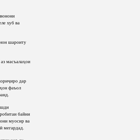
авонони
ле хуб ва
онон шароиту
 аз масъалаҳои
хориҷиро дар
аҳон фаъол
анд.
ушди
 робитаи байни
ҳони муосир ва
ӣ мегардад.