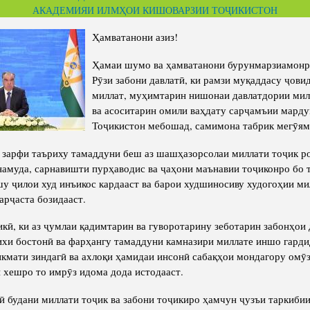
cture
АКАДЕМИЯИ ИЛМҲОИ КИШОВАРЗИИ ТОҶИКИСТОН
Director of Institute
Struture of the Institute
Ҳамватанони азиз!
Directors and Staff
Ҳамаи шумо ва ҳамватанони бурунмарзиамонр
Рӯзи забони давлатӣ, ки рамзи муқаддасу ҷови
миллат, муҳимтарин нишонаи давлатдории мил
ва асоситарин омили ваҳдату сарҷамъии мард
Тоҷикистон мебошад, самимона табрик мегӯям
 зарфи таъриху тамаддуни беш аз шашҳазорсолаи миллати тоҷик р
намуда, сарнавишти пурҳаводис ва ҷаҳони маънавии тоҷиконро бо 
шу ҷилои худ инъикос кардааст ва барои худшиносиву худогоҳии ми
арҷаста бозидааст.
икӣ, ки аз ҷумлаи қадимтарин ва гуворотарину зеботарин забонҳои 
ихи бостонӣ ва фарҳангу тамаддуни камназири миллате иншо гардид
икмати зиндагӣ ва ахлоқи ҳамидаи инсонӣ сабақҳои мондагору омӯ
и хешро то имрӯз идома дода истодааст.
ӣ будани миллати тоҷик ва забони тоҷикиро ҳамчун ҷузъи таркиби