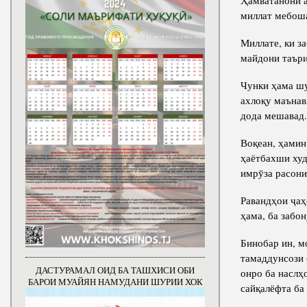
Ҳамватанони а
миллат мебош
Миллате, ки з
майдони таъри
Чунки ҳама шу
ахлоқу маънав
дода мешавад.
Воқеан, ҳамин
ҳаётбахши худ
имрӯза расони
Равандҳои ҷаҳ
ҳама, ба забо
Бинобар ин, м
тамаддунсози 
ДАСТУРАМАЛ ОИД БА ТАШХИСИ ОБИ
онро ба наслҳ
БАРОИ МУАЙЯН НАМУДАНИ ШУРИИ ХОК
сайқалёфта ба