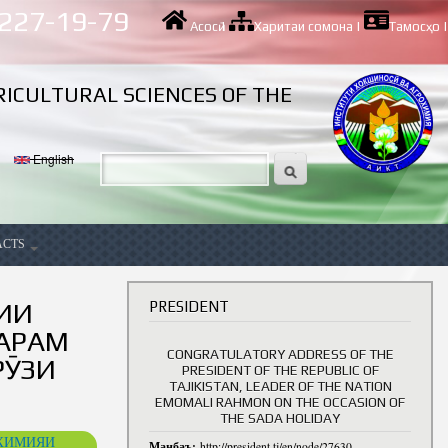
 227-19-79
Асосӣ
|
Харитаи сомона
|
Тамосҳо
|
RICULTURAL SCIENCES OF THE
English
ACTS
ancy
ИИ
PRESIDENT
ТАРАМ
CONGRATULATORY ADDRESS OF THE
РӮЗИ
PRESIDENT OF THE REPUBLIC OF
TAJIKISTAN, LEADER OF THE NATION
EMOMALI RAHMON ON THE OCCASION OF
THE SADA HOLIDAY
ОХИМИЯИ
Манбаъ:
http://president.tj/en/node/27630