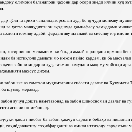
ндону олимони баландпояи ҷаҳонӣ дар осори зиёди илмии худ эът
нд.
 дар тӯли таърихи чандинҳазорсолаи худ, бо вуҷуди монеаву мушк
шд ва ҳатто мавҷудияти он эҷодшуда ҳамнафасу ҳамқадами миллат
ъолияти илмиву адабӣ, фарҳангиву маънавӣ ва сиёсиву иҷтимоии 
 ин, хотирнишон менамоям, ки баъди амалӣ гардидани ормони беш 
сидан ба истиқлоли давлатӣ мо имкон пайдо кардем, ки ба масъала
оқеии забони модарии худ, таъмин намудани мақому ҷойгоҳи арза
аҳаммияти махсус диҳем.
и забон яке аз самтҳои муҳимтарини сиёсати давлат ва Ҳукумати 
 ба шумор меравад.
е забон вуҷуд дошта наметавонад ва забон шиносномаи давлат ва гу
асоти асосии он мебошад.
аҷҷуҳи давлат нисбат ба забон ҳамчун сарвати бебаҳо ва нишонаи
дӣ, соҳибдавлативу соҳибфарҳангӣ ва омили иттиҳоду сарҷамъии 