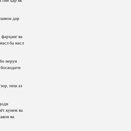
стии ҳар як
 замон дар
 фарҳанг ва
насл ба насл
бо неруи
 босаодати
зор, пеш аз
доди
ёт кунем ва
авон ва