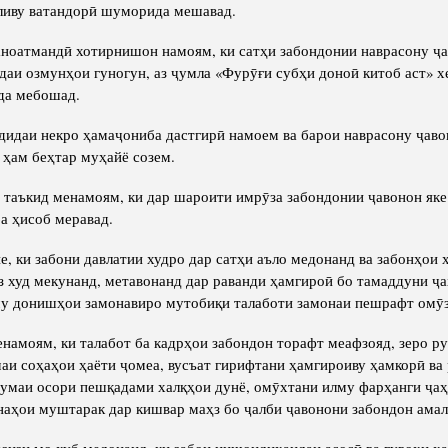
ливу ватандорӣ шуморида мешавад.
ноатмандӣ хотирнишон намоям, ки сатҳи забондонии наврасону ҷ
аи озмунҳои гуногун, аз ҷумла «Фурӯғи субҳи доноӣ китоб аст» хе
да мебошад.
дидаи некро ҳамаҷониба дастгирӣ намоем ва барои наврасону ҷав
 ҳам беҳтар муҳайё созем.
, таъкид менамоям, ки дар шароити имрӯза забондонии ҷавонон яке
а ҳисоб меравад.
е, ки забони давлатии худро дар сатҳи аъло медонанд ва забонҳои 
аз худ мекунанд, метавонанд дар раванди ҳамгироӣ бо тамаддуни ҷ
у донишҳои замонавиро мутобиқи талаботи замонаи пешрафт омӯз
намоям, ки талабот ба кадрҳои забондон торафт меафзояд, зеро р
аи соҳаҳои ҳаёти ҷомеа, вусъат гирифтани ҳамгироиву ҳамкорӣ ва
ҷумаи осори пешқадами халқҳои дунё, омӯхтани илму фарҳанги ҷа
наҳои муштарак дар кишвар маҳз бо ҷалби ҷавонони забондон амал