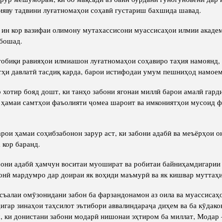
ияву тадвини луғатномаҳои соҳавӣ густариш бахшида шавад.
ин кор вазифаи олимону мутахассисони муассисаҳои илмии академ
бошад.
обиқи равияҳои илмиашон луғатномаҳои соҳавиро таҳия намоянд, 
тҳи давлатӣ тасдиқ карда, барои истифодаи умум пешниҳод намоем
 хотир бояд дошт, ки танҳо забони ягонаи миллӣ барои амалӣ гард
 ҳамаи самтҳои фаъолияти ҷомеа шароит ва имкониятҳои мусоид 
арои ҳамаи соҳибзабонон зарур аст, ки забони адабӣ ва меъёрҳои о
 кор баранд.
бони адабӣ ҳамчун воситаи муошират ва робитаи байниҳамдигарии
онӣ мардумро дар доираи як воҳиди маъмурӣ ва як кишвар муттаҳи
съалаи омӯзонидани забон ба фарзандонамон аз оила ва муассисаҳ
 дигар зинаҳои таҳсилот эътибори аввалиндараҷа диҳем ва ба кӯдако
, ки донистани забони модарӣ нишонаи эҳтиром ба миллат, Модар 