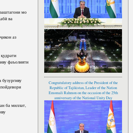
узаштагони мо
абӣ ва
ҷикон аз
 қудрати
гиву фаъолияти
а бузургиву
Congratulatory address of the President of the
 пойдевори
Republic of Tajikistan, Leader of the Nation
Emomali Rahmon on the occasion of the 25th
anniversary of the National Unity Day
ан ба миллат,
иву