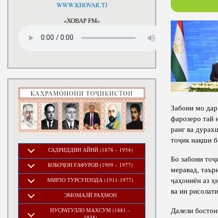
National Development Strategy
WWW.KHOVAR.TJ
Stru
of the Republic of Tajikistan
for the Period up to 2030, The
«ХОВАР FM»
Medium-term Development
Program of the Republic of
Tajikistan for 2016-2020
Забони мо дар
фарозеро тай 
ранг ва дурах
тоҷик нақши б
САДРИДДИН АЙНӢ (1878 – 1954)
Бо забони тоҷ
БОБОҶОН ҒАФУРОВ (1909 – 1977)
меравад, таър
ҷаҳониён аз ҳ
МИРЗО ТУРСУНЗОДА (1911-1977)
ва ин рисолат
ЭМОМАЛӢ РАҲМОН
Далели бостон
НУСРАТУЛЛО МАХСУМ (1881 –
1938)