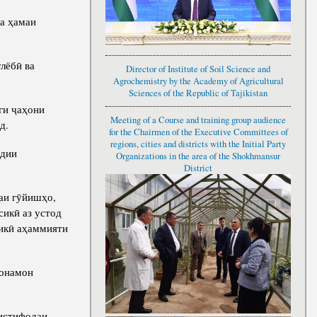
ба ҳамаи
лёбӣ ва
Director of Institute of Soil Science and
Agrochemistry by the Academy of Agricultural
Sciences of the Republic of Tajikistan
ги ҷаҳони
Meeting of a Course and training group audience
д.
for the Chairmen of the Executive Committees of
regions, cities and districts with the Initial Party
ёдии
Organizations in the area of the Shokhmansur
District
аи гӯйишҳо,
сикӣ аз устод
ҷикӣ аҳаммияти
бонамон
 истифодаи