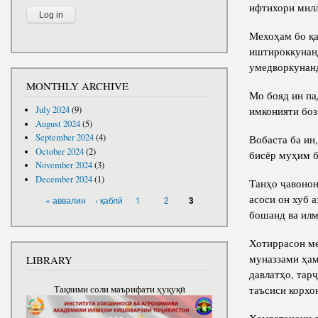
ифтихори мил
Мехоҳам бо қа
иштироккунанд
умедворкунан
MONTHLY ARCHIVE
Мо бояд ин па
имконияти боз
July 2024
(9)
August 2024
(5)
September 2024
(4)
Вобаста ба ин
October 2024
(2)
бисёр муҳим б
November 2024
(3)
December 2024
(1)
Танҳо ҷавонон
PAGES
асоси он хуб 
« аввалин
‹ қаблӣ
1
2
3
бошанд ва илм
Хотиррасон ме
муназзами ҳам
LIBRARY
давлатҳо, тар
таъсиси корхо
Тақвими соли маърифати ҳуқуқӣ