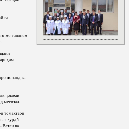
ӣ ва
то мо тавонем
.
идани
фароҳам
нро донанд ва
 як ҷомеаи
д месозад.
ои томактабӣ
н аз хурдӣ
– Ватан ва