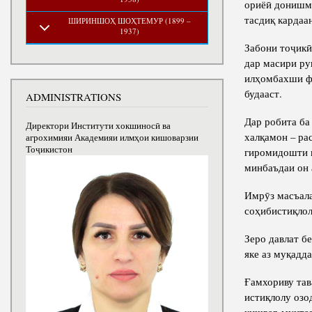
ориёӣ донишма
тасдиқ кардаа
ШИРИНШОҲ ШОҲТЕМУР (1899 –
1937)
Забони тоҷикӣ
дар масири ру
илҳомбахши фа
будааст.
ADMINISTRATIONS
Дар робита ба
Директори Институти хокшиносӣ ва
халқамон – ра
агрохимияи Академияи илмҳои кишоварзии
Тоҷикистон
гиромидошти в
минбаъдаи он 
Имрӯз масъала
соҳибистиқлол
Зеро давлат б
яке аз муқадд
Ғамхориву тав
истиқлолу озо