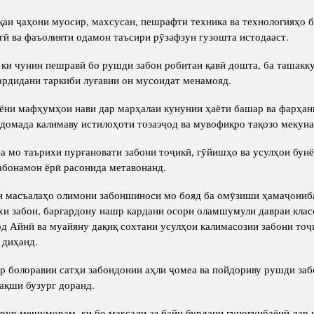
аи ҷаҳони муосир, махсусан, пешрафти техника ва технологияҳо 
гӣ ва фаъолияти одамон таъсири рӯзафзун гузошта истодааст.
 ки чунин пешравӣ бо рушди забон робитаи қавӣ дошта, ба ташакку
ардидани таркиби луғавии он мусоидат менамояд.
аёни мафҳумҳои нави дар марҳалаи кунунии ҳаёти башар ва фарҳан
домада калимаву истилоҳоти тозаэҷод ва мувофиқро тақозо мекуна
ба мо таърихи пурғановати забони тоҷикӣ, гӯйишҳо ва усулҳои бун
абонамон ёрӣ расонида метавонанд.
н масъалаҳо олимони забоншиноси мо бояд ба омӯзиши ҳамаҷониб
хи забон, баргардону нашр кардани осори оламшумули давраи клас
од Айнӣ ва муайяну дақиқ сохтани усулҳои калимасозии забони то
 диҳанд.
ар болоравии сатҳи забондонии аҳли ҷомеа ва пойдориву рушди за
ақши бузург доранд.
арур мешуморам, ки бо мақсади аз байн бурдани гуногунбаёнӣ дар