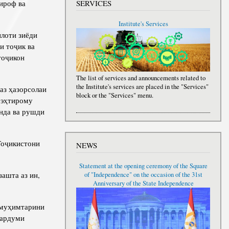
SERVICES
ироф ва
Institute's Services
илоти зиёди
и тоҷик ва
тоҷикон
The list of services and announcements related to
the Institute's services are placed in the "Services"
аз ҳазорсолаи
block or the "Services" menu.
и эҳтирому
нда ва рушди
Тоҷикистони
NEWS
Statement at the opening ceremony of the Square
зашта аз ин,
of "Independence" on the occasion of the 31st
Anniversary of the State Independence
 муҳимтарини
мардуми