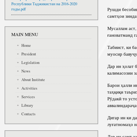
Республики Таджикистан на 2016-2020
Рушди бесобиқ
годы.pdf
самтҳои зинда
Мусаллам аст,
MAIN MENU
ғановатманд г
Home
Табиист, ки б
муосир бавуҷу
President
Legislation
Дар ин ҳолат 
News
калимасозии з
About Institute
Барои ҳалли и
Activities
таҳқиқи таъри
Services
Рӯдакӣ то уст
аввалиндараҷа
Library
Contacts
Дигар ин ки д
луғатномаҳо н
Дар ин самт з