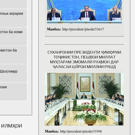
гоњи аграрии
Манбаъ:
http://president.tj/node/33617
стон ба номи
кистон ба
СУХАНРОНИИ ПРЕЗИДЕНТИ ҶУМҲУРИИ
ТОҶИКИСТОН, ПЕШВОИ МИЛЛАТ
МУҲТАРАМ ЭМОМАЛӢ РАҲМОН ДАР
ҶАЛАСАИ ШӮРОИ МИЛЛИИ РУШД
. Шоҳтемур
рзии
И ИЛМҲОИ
Манбаъ:
http://president.tj/node/33598