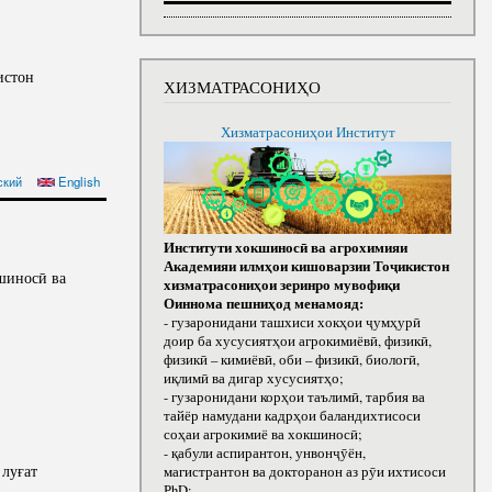
истон
ХИЗМАТРАСОНИҲО
Хизматрасониҳои Институт
ский
English
Институти хокшиносӣ ва агрохимияи
Академияи илмҳои кишоварзии Тоҷикистон
шиносӣ ва
хизматрасониҳои зеринро мувофиқи
Оиннома пешниҳод менамояд:
- гузаронидани ташхиси хокҳои ҷумҳурӣ
доир ба хусусиятҳои агрокимиёвӣ, физикӣ,
физикӣ – кимиёвӣ, оби – физикӣ, биологӣ,
иқлимӣ ва дигар хусусиятҳо;
- гузаронидани корҳои таълимӣ, тарбия ва
тайёр намудани кадрҳои баландихтисоси
соҳаи агрокимиё ва хокшиносӣ;
- қабули аспирантон, унвонҷӯён,
 луғат
магистрантон ва докторанон аз рӯи ихтисоси
РhD;