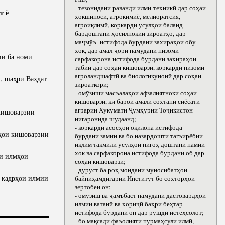
- тезонидани раванди илми-техникӣ дар соҳаи
т ё
хокшиносӣ, агрокимиё, мелиоратсия,
агроиқлимӣ, коркарди усулҳои баланд
бардоштани ҳосилнокии зироатҳо, дар
маҷмӯъ истифода бурдани захираҳои обу
хок, дар амал ҷорӣ намудани низоми
ии ба номи
сарфакорона истифода бурдани захираҳои
табии дар соҳаи кишоварзӣ, коркарди низоми
агроландшафтӣ ва биологикунонӣ дар соҳаи
, шаҳри Ваҳдат
зироаткорӣ;
- омӯзиши масъалаҳои афзалиятноки соҳаи
кишоварзӣ, ки барои амали сохтани сиёсати
аграрии Ҳукумати Ҷумҳурии Тоҷикистон
кишоварзии
нигаронида шудаанд;
- коркарди асосҳои оқилона истифода
ҳои кишоварзии
бурдани замин ва бо назардошти тағъирёбии
иқлим такмили усулҳои нигоҳ доштани намии
хок ва сарфакорона истифода бурдани об дар
яи илмҳои
соҳаи кишоварзӣ;
- дуруст ба роҳ мондани муносибатҳои
и кадрҳои илмии
байниҳамдигарии Институт бо сохторҳои
зертобеи он;
- омӯзиш ва ҷамъбаст намудани дастовардҳои
илмии ватанӣ ва хориҷӣ баҳри беҳтар
истифода бурдани он дар рушди истеҳсолот;
- бо мақсади фаъолияти пурмаҳсули илмӣ,