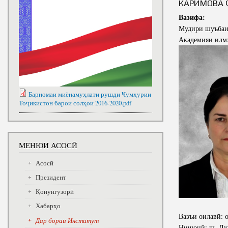
КАРИМОВА 
Вазифа:
Мудири шуъбаи 
Академияи илм
Барномаи миёнамуҳлати рушди Ҹумҳурии
Тоҷикистон барои солҳои 2016-2020.pdf
МЕНЮИ АСОСӢ
Асосӣ
Президент
Қонунгузорӣ
Хабарҳо
Вазъи оилавӣ: 
Дар бораи Институт
Нишонӣ: ш. Душ