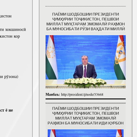
ПАЁМИ ШОДБОШИИ ПРЕЗИДЕНТИ
кистон
Таърихи роҳбарон
ҶУМҲУРИИ ТОҶИКИСТОН, ПЕШВОИ
МИЛЛАТ МУҲТАРАМ ЭМОМАЛӢ РАҲМОН
БА МУНОСИБАТИ РӮЗИ ВАҲДАТИ МИЛЛӢ
ути хокшиносӣ
кистон кор
и рӯзона)
Манбаъ:
http://president.tj/node/33668
ПАЁМИ ШОДБОШИИ ПРЕЗИДЕНТИ
ст ё не
ҶУМҲУРИИ ТОҶИКИСТОН, ПЕШВОИ
МИЛЛАТ МУҲТАРАМ ЭМОМАЛӢ
РАҲМОН БА МУНОСИБАТИ ИДИ ҚУРБОН