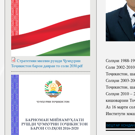
Солҳои 1988-19
Стратегияи миллии рушди Ҷумҳурии
Тоҷикистон барои давраи то соли 2030.pdf
Соли 2002-201
Тоҷикистон, ш
Солҳои 2003-2
Тоҷикистон, ш
Солҳои 2010 – 
кишоварзии То
Аз 16 марти со
Институти хок
БЕШТАР ХОНДАН