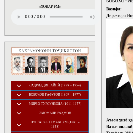
БОБОХОНИЁ
«ХОВАР FM»
Вазифа:
Директори Ин
САДРИДДИН АЙНӢ (1878 – 1954)
БОБОҶОН ҒАФУРОВ (1909 – 1977)
МИРЗО ТУРСУНЗОДА (1911-1977)
ЭМОМАЛӢ РАҲМОН
Аъзои ҳизб ҳа
НУСРАТУЛЛО МАХСУМ (1881 –
Вазъи оилавӣ
1938)
Телефон:
988 