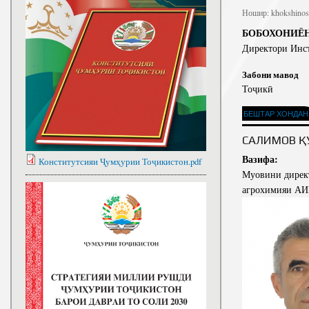
Ношир:
khokshinos.
БОБОХОНИЁН
Директори Инс
Забони мавод
Тоҷикӣ
БЕШТАР ХОНДАН
САЛИМОВ Қ
Вазифа:
Конститутсияи Ҷумҳурии Тоҷикистон.pdf
Муовини директ
агрохимияи А