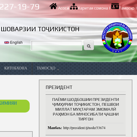
 227-19-79
Асосӣ
|
Харитаи сомона
|
Тамосҳо
|
ИШОВАРЗИИ ТОҶИКИСТОН
English
КИТОБХОНА
ТАМОСҲО
Вазифаҳои холӣ
ПРЕЗИДЕНТ
ПАЁМИ ШОДБОШИИ ПРЕЗИДЕНТИ
ОХИМИЯИ
ҶУМҲУРИИ ТОҶИКИСТОН, ПЕШВОИ
МИЛЛАТ МУҲТАРАМ ЭМОМАЛӢ
РАҲМОН БА МУНОСИБАТИ ҶАШНИ
ТИРГОН
Манбаъ:
http://president.tj/node/33674
ва