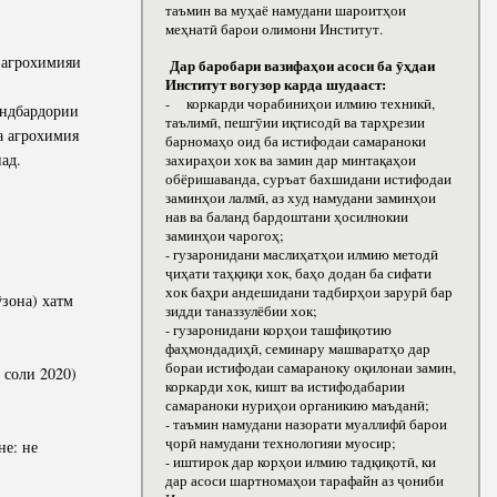
таъмин ва муҳаё намудани шароитҳои
меҳнатӣ барои олимони Институт.
 агрохимияи
Дар баробари вазифаҳои асоси ба ӯҳдаи
Институт вогузор карда шудааст:
- коркарди чорабиниҳои илмию техникӣ,
андбардории
таълимӣ, пешгӯии иқтисодӣ ва тарҳрезии
а агрохимия
барномаҳо оид ба истифодаи самараноки
ад.
захираҳои хок ва замин дар минтақаҳои
обёришаванда, суръат бахшидани истифодаи
заминҳои лалмӣ, аз худ намудани заминҳои
нав ва баланд бардоштани ҳосилнокии
заминҳои чарогоҳ;
- гузаронидани маслиҳатҳои илмию методӣ
ҷиҳати таҳқиқи хок, баҳо додан ба сифати
хок баҳри андешидани тадбирҳои зарурӣ бар
зона) хатм
зидди таназзулёбии хок;
- гузаронидани корҳои ташфиқотию
фаҳмондадиҳӣ, семинару машваратҳо дар
бораи истифодаи самараноку оқилонаи замин,
 соли 2020)
коркарди хок, кишт ва истифодабарии
самараноки нуриҳои органикию маъданӣ;
- таъмин намудани назорати муаллифӣ барои
ҷорӣ намудани технологияи муосир;
не: не
- иштирок дар корҳои илмию тадқиқотӣ, ки
дар асоси шартномаҳои тарафайн аз ҷониби