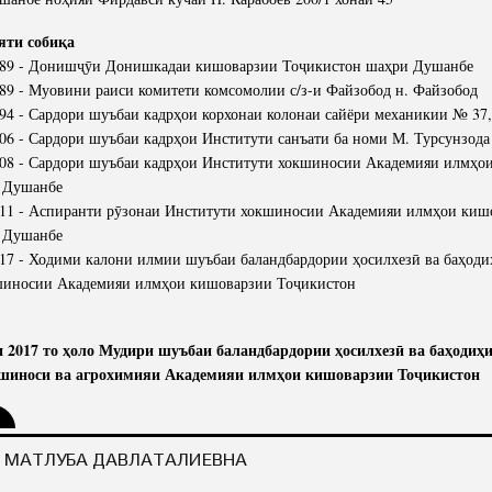
яти собиқа
989 - Донишҷӯи Донишкадаи кишоварзии Тоҷикистон шаҳри Душанбе
89 - Муовини раиси комитети комсомолии с/з-и Файзобод н. Файзобод
94 - Сардори шуъбаи кадрҳои корхонаи колонаи сайёри механикии № 37
06 - Сардори шуъбаи кадрҳои Институти санъати ба номи М. Турсунзода
008 - Сардори шуъбаи кадрҳои Институти хокшиносии Академияи илмҳо
. Душанбе
011 - Аспиранти рӯзонаи Институти хокшиносии Академияи илмҳои киш
. Душанбе
17 - Ходими калони илмии шуъбаи баландбардории ҳосилхезӣ ва баҳоди
шиносии Академияи илмҳои кишоварзии Тоҷикистон
и 2017 то ҳоло Мудири шуъбаи баландбардории ҳосилхезӣ ва баҳодиҳ
шиноси ва агрохимияи Академияи илмҳои кишоварзии Тоҷикистон
 МАТЛУБА ДАВЛАТАЛИЕВНА