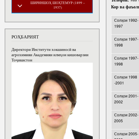
ШИРИНШОҲ ШОҲТЕМУР (1899 –
Кор ва фа
ъол
1937)
Солҳои 1992-
1997
РОҲБАРИЯТ
Солҳои 1997-
1998
Директори Институти хокшиносӣ ва
агрохимияи Академияи илмҳои кишоварзии
Солҳои 1997-
Тоҷикистон
1998
Солҳои 1998
-2001
Солҳои 2001-
2002
Солҳои 2002-
2005
Солҳои 2005-