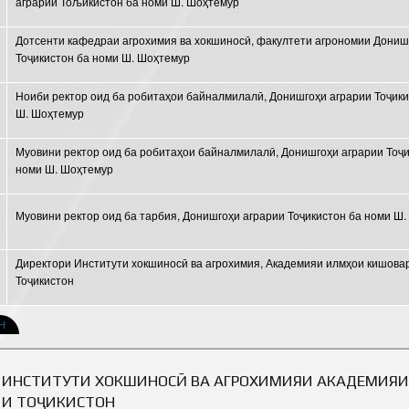
аграрии Тољикистон ба номи Ш. Шоҳтемур
Дотсенти кафедраи агрохимия ва хокшиносӣ, факултети агрономии Дониш
Тоҷикистон ба номи Ш. Шоҳтемур
Ноиби ректор оид ба робитаҳои байналмилалӣ, Донишгоҳи аграрии Тоҷики
Ш. Шоҳтемур
Муовини ректор оид ба робитаҳои байналмилалӣ, Донишгоҳи аграрии Тоҷи
номи Ш. Шоҳтемур
Муовини ректор оид ба тарбия, Донишгоҳи аграрии Тоҷикистон ба номи Ш
Директори Институти хокшиносӣ ва агрохимия, Академияи илмҳои кишова
Тоҷикистон
Н
 ИНСТИТУТИ ХОКШИНОСӢ ВА АГРОХИМИЯИ АКАДЕМИЯ
И ТОҶИКИСТОН