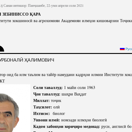
tj
Санаи интишор: Панҷшанбе, 22-уми апрели соли 2021
 ЗЕБИНИССО ҚАРА
титути хокшиносӣ ва агрохимияи Академияи илмҳои кишоварзии Тоҷик
Рус
УРБОНАЛӢ ҲАЛИМОВИЧ
ор оид ба илм таълим ва тайёр намудани кадрҳои илмии Институти хок
ИКТ
Соли таваллуд:
1 майи соли 1963
Ҷои таваллуд:
шаҳри Ваҳдат
Миллат:
тоҷик
Таҳсилот:
олӣ
Ихтисос:
биолог
Унвони илмӣ:
номзади илмҳои биологӣ
Кадом забонҳои хориҷиро медонад:
руси, англисӣ бо