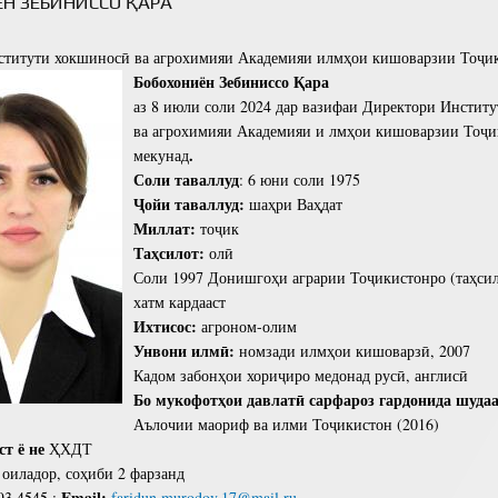
Н ЗЕБИНИССО ҚАРА
Сохтори Институт
ститути хокшиносӣ ва агрохимияи Академияи илмҳои кишоварзии Тоҷи
Роҳбарон ва кормандон
Бобохон
иён
Зебиниссо
Қара
аз 8 июли соли 2024 дар вазифаи Директори Инстит
ва агрохимияи Академияи и лмҳои кишоварзии Тоҷи
.
мекунад
Соли таваллуд
: 6 юни соли 1975
Ҷойи таваллуд:
шаҳри Ваҳдат
Миллат:
тоҷик
Таҳсилот:
олӣ
Соли 1997 Донишгоҳи аграрии Тоҷикистонро (таҳсил
хатм кардааст
Ихтисос:
агроном-олим
Унвони илмӣ:
номзади илмҳои кишоварзӣ, 2007
Кадом забонҳои хориҷиро медонад русӣ, англисӣ
Бо мукофотҳои давлатӣ сарфароз гардонида шудаа
Аълочии маориф ва илми Тоҷикистон (2016)
ст ё не
ҲХДТ
оиладор, соҳиби 2 фарзанд
Email:
93 4545 ;
faridun.murodov.17@mail.ru