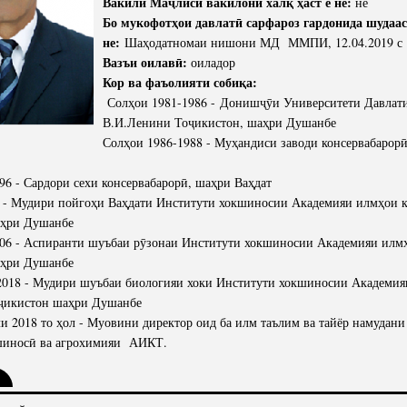
Вакили Маҷлиси вакилони халқ ҳаст ё не:
не
Бо мукофотҳои давлатӣ сарфароз гардонида шудаас
не:
Шаҳодатномаи нишони МД ММПИ, 12.04.2019 с
Вазъи оилавӣ:
оиладор
Кор ва фаъолияти собиқа:
Солҳои 1981-1986 - Донишҷӯи Университети Давлат
В.И.Ленини Тоҷикистон, шаҳри Душанбе
Солҳои 1986-1988 - Муҳандиси заводи консервабарорӣ
96 - Сардори сехи консервабарорӣ, шаҳри Ваҳдат
0 - Мудири пойгоҳи Ваҳдати Институти хокшиносии Академияи илмҳои 
аҳри Душанбе
006 - Аспиранти шуъбаи рӯзонаи Институти хокшиносии Академияи илм
аҳри Душанбе
2018 - Мудири шуъбаи биологияи хоки Институти хокшиносии Академи
ҷикистон шаҳри Душанбе
ли 2018 то ҳол - Муовини директор оид ба илм таълим ва тайёр намудан
шиносӣ ва агрохимияи АИКТ.