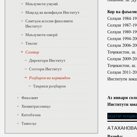
Маълумоти умумӣ
Кор ва фаъоли
Мақсад ва вазифаҳои Институт
Солҳои 1984-1
Самтҳои асосии фаъолияти
Солҳои 1987-19
Институт
Солҳои 1989-19
Маълумоти оморӣ
Солҳои 1994-20
Таъсис
Солҳои 2006-2
Тоҷикистон, ш
Сохтор
Солҳои 2009-2
Директори Институт
Тоҷикистон, ш
Сохтори Институт
Солҳои 2011-20
Роҳбарон ва кормандон
Институти хок
Таърихи роҳбарон
Аз январи сол
Фаъолият
Институти хок
Хизматрасониҳо
Китобхона
БЕШТАР ХОНДАН
Тамосҳо
АТАХАНОВА
Вазифа: