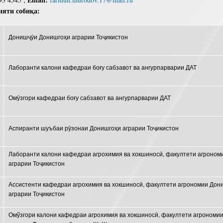
ияти собиқа:
Донишҷӯи Донишгоҳи аграрии Тоҷикистон
Лаборанти калони кафедраи боғу сабзавот ва ангурпарварии ДАТ
Омӯзгори кафедраи боғу сабзавот ва ангурпарварии ДАТ
Аспиранти шуъбаи рӯзонаи Донишгоҳи аграрии Тоҷикистон
Лаборанти калони кафедраи агрохимия ва хокшиносӣ, факултети агроно
аграрии Тоҷикистон
Ассистенти кафедраи агрохимия ва хокшиносӣ, факултети агрономии Дон
аграрии Тоҷикистон
Омўзгори калони кафедраи агрохимия ва хокшиносӣ, факултети агроном