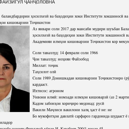
ФАЙЗИГУЛ ҶАНҶОЛОВНА
баландбардории ҳосилхезӣ ва баҳодиҳии хоки Институти хокшиносӣ ва
ҳои кишоварзии Тоҷикистон
Аз январи соли 2017 дар мансаби мудири шуъбаи Бал
ҳосилхезӣ ва баҳодиҳии хоки Институти хокшиносӣ в
Академияи илмҳои кишоварзии Тоҷикистон кор мекун
Соли таваллуд: 14 феврали соли 1966
Ҷои таваллуд: ноҳияи Файзобод
Миллат: тоҷик
Таҳсилот олӣ
Cоли 1989 Донишкадаи кишоварзии Тоҷикистонро (рӯ
кардааст.
Ихтисос: агроном
Унвони илмӣ: номзади илмҳои кишоварзӣ (аз 2 марти
Кадом забонҳои хориҷиро медонад: русӣ
Вакили Маҷлиси вакилони халқ ҳаст ё не: не
Бо мукофотҳои давлатӣ сарфароз гардонида шудааст ё 
оиладор
анбе ноҳияи Фирдавсӣ кӯчаи Н. Карабоев 200/1 хонаи 45