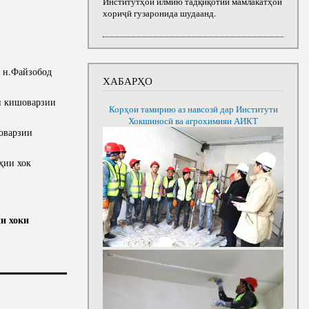
Институтҳои илмию тадқиқотии мамлакатҳои
хориҷӣ гузаронида шудаанд.
, н.Файзобод
ХАБАРҲО
и кишоварзии
Корҳои тамирию аз навсозӣ дар Институти
Хокшиносӣ ва агрохимияи АИКТ
оварзии
ҳии хок
ии хоки