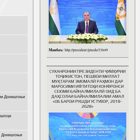
Манбаъ:
http://president.tj/node/33649
СУХАНРОНИИ ПРЕЗИДЕНТИ ҶУМҲУРИИ
ТОҶИКИСТОН, ПЕШВОИ МИЛЛАТ
МУҲТАРАМ ЭМОМАЛӢ РАҲМОН ДАР
МАРОСИМИ ИФТИТОҲИ КОНФРОНСИ
СЕЮМИ БАЙНАЛМИЛАЛӢ ОИД БА
ДАҲСОЛАИ БАЙНАЛМИЛАЛИИ АМАЛ
мии Донишгоњи
«ОБ БАРОИ РУШДИ УСТУВОР, 2018-
2028»
ишгоҳи
ии Донишгоњи