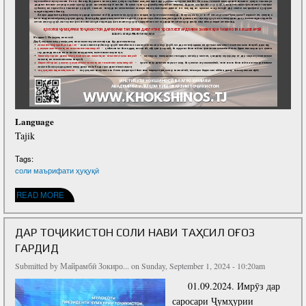
Language
Tajik
Tags:
соли маърифати ҳуқуқӣ
ABOUT ТАҚВИМИ СОЛИ МАЪРИФАТИ ҲУҚУҚӢ
READ MORE
ДАР ТОҶИКИСТОН СОЛИ НАВИ ТАҲСИЛ ОҒОЗ
ГАРДИД
Submitted by
Майрамбӣ Зокиро...
on Sunday, September 1, 2024 - 10:20am
01.09.2024. Имрӯз дар
саросари Ҷумҳурии