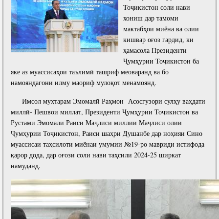
Тоҷикистон соли нави
хониш дар тамоми
мактабҳои миёна ва олии
кишвар оғоз гардид, ки
ҳамасола Президенти
Ҷумҳурии Тоҷикистон ба
яке аз муассисаҳои таълимӣ ташриф меоваранд ва бо
намояндагони илму маориф мулоқот менамоянд.
Имсол муҳтарам Эмомалӣ Раҳмон Асосгузори сулҳу ваҳдати
миллӣ- Пешвои миллат, Президенти Ҷумҳурии Тоҷикистон ва
Рустами Эмомалӣ Раиси Маҷлиси миллии Маҷлиси олии
Ҷумҳурии Тоҷикистон, Раиси шаҳри Душанбе дар ноҳияи Сино
муассисаи таҳсилоти миёнаи умумии №19-ро мавриди истифода
қарор дода, дар оғози соли нави таҳсили 2024-25 ширкат
намуданд.