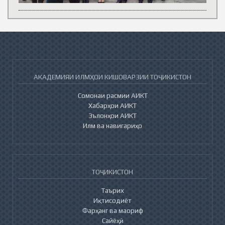
АКАДЕМИЯИ ИЛМҲОИ КИШОВАРЗИИ ТОҶИКИСТОН
Сомонаи расмии АИКТ
Хабарҳои АИКТ
Эълонҳои АИКТ
Илм ва навигариҳо
ТОҶИКИСТОН
Таърих
Иқтисодиёт
Фарҳанг ва маориф
Сайёҳӣ