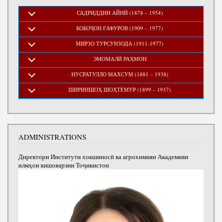
САДРИДДИН АЙНӢ (1878 – 1954)
БОБОҶОН ҒАФУРОВ (1909 – 1977)
МИРЗО ТУРСУНЗОДА (1911-1977)
ЭМОМАЛӢ РАҲМОН
НУСРАТУЛЛО МАХСУМ (1881 – 1938)
ШИРИНШОҲ ШОҲТЕМУР (1899 – 1937)
ADMINISTRATIONS
Директори Институти хокшиносӣ ва агрохимияи Академияи
илмҳои кишоварзии Тоҷикистон