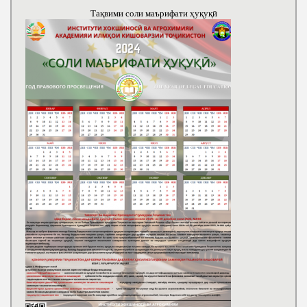
Тақвими соли маърифати ҳуқуқӣ