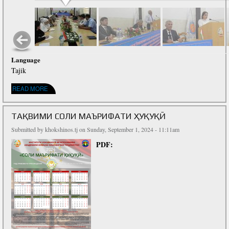
Language
Tajik
ABOUT 33 СОЛИ ПУРСАМАР ВА БУРДБОРИҲО
READ MORE
ТАҚВИМИ СОЛИ МАЪРИФАТИ ҲУҚУҚӢ
Submitted by
khokshinos.tj
on Sunday, September 1, 2024 - 11:11am
PDF: