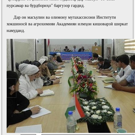
пурсамар ва бурдбориҳо” баргузор гардид.
Дар он масъулин ва олимону мутахассисони Институти
хокшиносӣ ва агрохимияи Академияи илмҳои кишоварзӣ ширкат
намуданд.