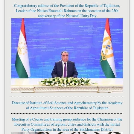
Congratulatory address of the President of the Republic of Tajikistan,
Leader of the Nation Emomali Rahmon on the occasion of the 25th
anniversary of the National Unity Day
Director of Institute of Soil Science and Agrochemistry by the Academy
of Agricultural Sciences of the Republic of Tajikistan
Meeting of a Course and training group audience for the Chairmen of the
Executive Committees of regions, cities and districts with the Initial
Party Organizations in the area of the Shokhmansur District