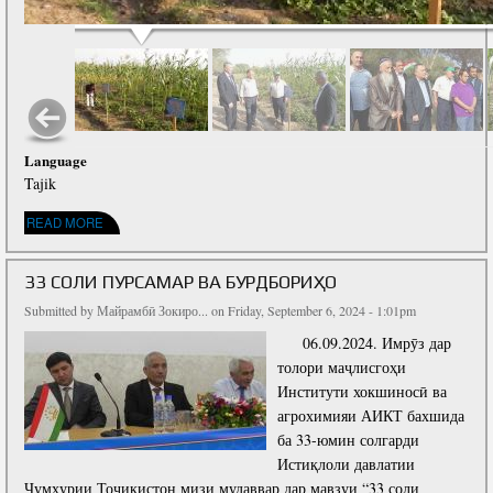
Language
Tajik
ABOUT ТАЪСИРИ НУРИҲОИ МИКРОБИОЛОГӢ БА ХУСУСИЯТҲОИ ХОКУ РАСТАНӢ
READ MORE
ВА МОҲИЯТИ ХОБОНДАНИ БИОКОМПОСТ ДАР ШАРОИТИ ВОДИИ ВАХШ
33 СОЛИ ПУРСАМАР ВА БУРДБОРИҲО
Submitted by
Майрамбӣ Зокиро...
on Friday, September 6, 2024 - 1:01pm
06.09.2024. Имрӯз дар
толори маҷлисгоҳи
Институти хокшиносӣ ва
агрохимияи АИКТ бахшида
ба 33-юмин солгарди
Истиқлоли давлатии
Ҷумҳурии Тоҷикистон мизи мудаввар дар мавзуи “33 соли