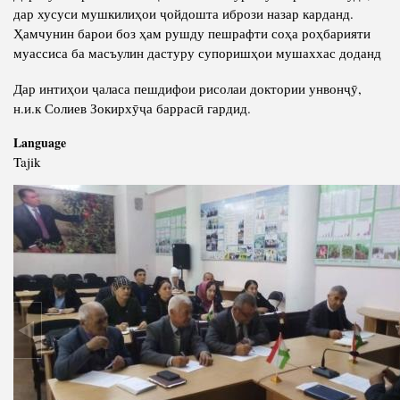
дар хусуси мушкилиҳои ҷойдошта ибрози назар карданд.
Ҳамчунин барои боз ҳам рушду пешрафти соҳа роҳбарияти
муассиса ба масъулин дастуру супоришҳои мушаххас доданд
Дар интиҳои ҷаласа пешдифои рисолаи доктории унвонҷӯ,
н.и.к Солиев Зокирхӯҷа баррасӣ гардид.
Language
Tajik