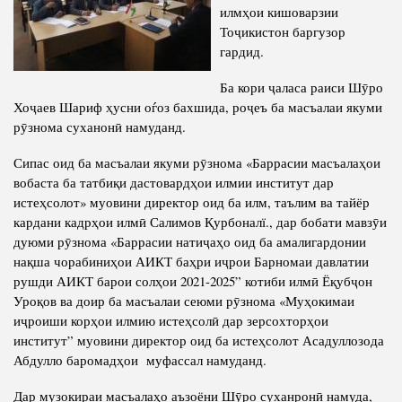
илмҳои кишоварзии
Competency
Struture of the Institute
Тоҷикистон баргузор
гардид.
Biography
Directors and Staff
Books
Ба кори ҷаласа раиси Шӯро
History of Directors
Хоҷаев Шариф ҳусни оѓоз бахшида, роҷеъ ба масъалаи якуми
Articles
рӯзнома суханонӣ намуданд.
Press Center
Сипас оид ба масъалаи якуми рӯзнома «Баррасии масъалаҳои
вобаста ба татбиқи дастовардҳои илмии институт дар
PRESIDENT OF THE REPUBLIC OF TAJIKISTAN
истеҳсолот» муовини директор оид ба илм, таълим ва тайёр
кардани кадрҳои илмӣ Салимов Қурбоналї., дар бобати мавзӯи
дуюми рӯзнома «Баррасии натиҷаҳо оид ба амалигардонии
нақша чорабиниҳои АИКТ баҳри иҷрои Барномаи давлатии
рушди АИКТ барои солҳои 2021-2025” котиби илмӣ Ёқубҷон
Уроқов ва доир ба масъалаи сеюми рӯзнома «Муҳокимаи
иҷроиши корҳои илмию истеҳсолӣ дар зерсохторҳои
институт” муовини директор оид ба истеҳсолот Асадуллозода
Абдулло баромадҳои муфассал намуданд.
Дар музокираи масъалаҳо аъзоёни Шӯро суханронӣ намуда,