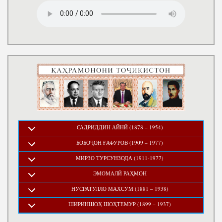
САДРИДДИН АЙНӢ (1878 – 1954)
БОБОҶОН ҒАФУРОВ (1909 – 1977)
МИРЗО ТУРСУНЗОДА (1911-1977)
ЭМОМАЛӢ РАҲМОН
НУСРАТУЛЛО МАХСУМ (1881 – 1938)
ШИРИНШОҲ ШОҲТЕМУР (1899 – 1937)