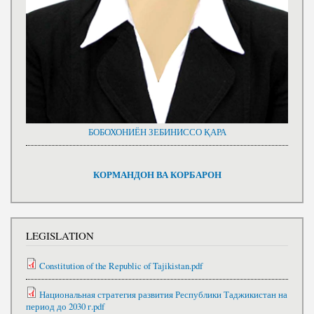
БОБОХОНИЁН ЗЕБИНИССО ҚАРА
КОРМАНДОН ВА КОРБАРОН
LEGISLATION
Constitution of the Republic of Tajikistan.pdf
Национальная стратегия развития Республики Таджикистан на
период до 2030 г.pdf