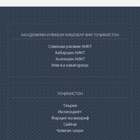
АКАДЕМИЯИ ИЛМҲОИ КИШОВАРЗИИ ТОҶИКИСТОН
Сомонаи расмии АИКТ
Хабарҳои АИКТ
Эълонҳои АИКТ
Илм ва навигариҳо
ТОҶИКИСТОН
Таърих
Иқтисодиёт
Фарҳанг ва маориф
Сайёҳӣ
Ҷомеаи ҷаҳон