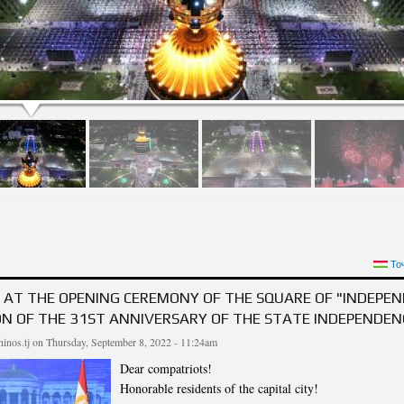
ДРАВИТЕЛЬНОЕ ПОСЛАНИЕ ЛИДЕРА НАЦИИ, ПРЕЗИДЕНТА РЕСПУБЛИКИ ТАДЖИК
То
ЭМОМАЛИ РАХМОНА В ЧЕСТЬ 31-Й ГОДОВЩИНЫ ГОСУДАРСТВЕНН
AT THE OPENING CEREMONY OF THE SQUARE OF "INDEPEN
ON OF THE 31ST ANNIVERSARY OF THE STATE INDEPENDEN
inos.tj
on Thursday, September 8, 2022 - 11:24am
Dear compatriots!
Honorable residents of the capital city!