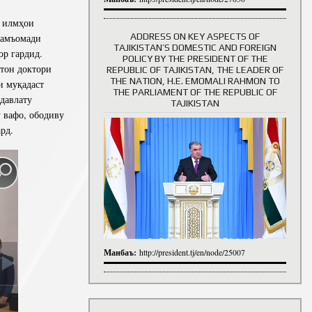
 илмҳои
ADDRESS ON KEY ASPECTS OF
ҷамъомади
TAJIKISTAN’S DOMESTIC AND FOREIGN
ор гардид.
History of Directors
POLICY BY THE PRESIDENT OF THE
тон доктори
REPUBLIC OF TAJIKISTAN, THE LEADER OF
THE NATION, H.E. EMOMALI RAHMON TO
и муқадаст
THE PARLIAMENT OF THE REPUBLIC OF
давлату
TAJIKISTAN
у вафо, ободиву
рд.
Манбаъ:
http://president.tj/en/node/25007