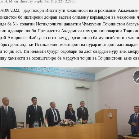
в И. М.
on Thursday, September 8, 2022 - 2:28pm
cture
Director of Institute
2022, дар толори Институти хокшиносӣ ва агрохимияи Академияи
Struture of the Institute
ҷикистон бо иштироки доираи васеъи олимону кормандон ва меҳмонон 
ида ба 31- солагии Истиқлолияти давлатии Ҷумҳурии Тоҷикистон баргуз
Directors and Staff
инии идонаро ноиби Президенти Академияи илмҳои кишоварзии Тоҷикис
зӣ Амиршоев Файзулло оғоз намуда ҳозиринро ба муносибати ин ҷашн
иброз доштанд, ки Истиқлолият волотарин ва пурарзиштарин дастоварди 
 тоҷик аст. Ин неъмати бузург баробари ба даст овардан нуру зиё, меҳр
иву ҳамзистӣ ва осоиштагиро ба мардуми тоҷик ва Тоҷикистони азиз ова