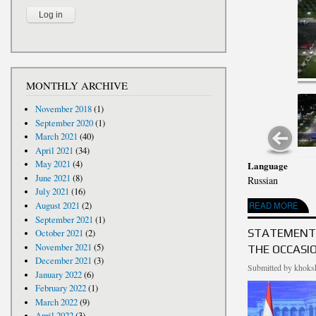
MONTHLY ARCHIVE
November 2018
(1)
September 2020
(1)
March 2021
(40)
April 2021
(34)
May 2021
(4)
Language
June 2021
(8)
Russian
July 2021
(16)
August 2021
(2)
READ MORE
ABOUT ПОЗ
September 2021
(1)
STATEMENT 
October 2021
(2)
November 2021
(5)
THE OCCASI
December 2021
(3)
Submitted by
khoksh
January 2022
(6)
February 2022
(1)
March 2022
(9)
April 2022
(3)