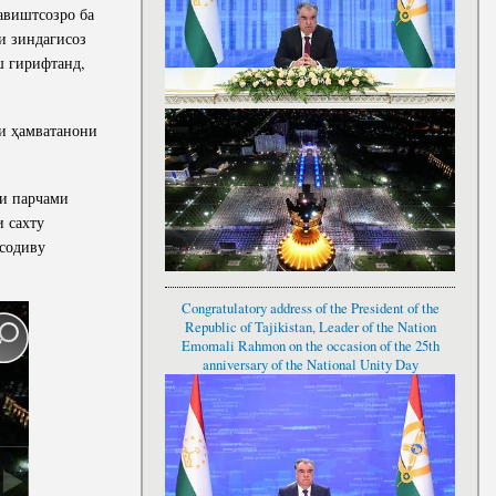
авиштсозро ба
и зиндагисоз
ш гирифтанд,
и ҳамватанони
ри парчами
и сахту
исодиву
Congratulatory address of the President of the
Republic of Tajikistan, Leader of the Nation
Emomali Rahmon on the occasion of the 25th
anniversary of the National Unity Day