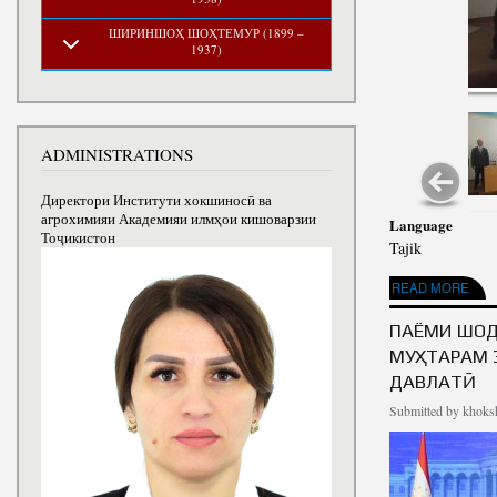
ШИРИНШОҲ ШОҲТЕМУР (1899 –
1937)
ADMINISTRATIONS
Директори Институти хокшиносӣ ва
агрохимияи Академияи илмҳои кишоварзии
Language
Тоҷикистон
Tajik
ABOUT ИСТИҚЛОЛИЯ
READ MORE
ПАЁМИ ШОД
МУҲТАРАМ 
ДАВЛАТӢ
Submitted by
khoksh