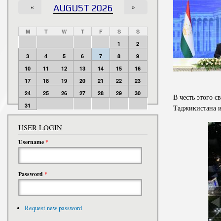
«
AUGUST 2026
»
M
T
W
T
F
S
S
1
2
3
4
5
6
7
8
9
10
11
12
13
14
15
16
17
18
19
20
21
22
23
24
25
26
27
28
29
30
В честь этого 
31
Таджикистана и
USER LOGIN
Username
*
Password
*
Request new password