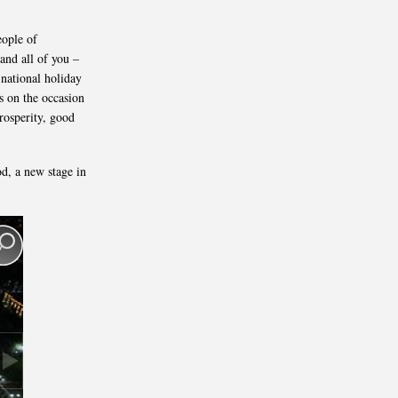
eople of
 and all of you –
 national holiday
s on the occasion
prosperity, good
od, a new stage in