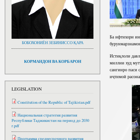
Ба ифтихори ин
БОБОХОНИЁН ЗЕБИНИССО ҚАРА
бурунмарзиамон
Истиқлоли давл
КОРМАНДОН ВА КОРБАРОН
миллии худ мут
сангинро паси 
иҷтимоӣ расона
LEGISLATION
Constitution of the Republic of Tajikistan.pdf
Национальная стратегия развития
Республики Таджикистан на период до 2030
г.pdf
Программа среднесрочного развития