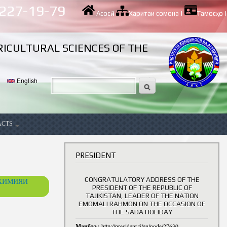
 227-19-79
Асосӣ
|
Харитаи сомона
|
Тамосҳо
|
RICULTURAL SCIENCES OF THE
English
ACTS
ancy
PRESIDENT
CONGRATULATORY ADDRESS OF THE
ОХИМИЯИ
PRESIDENT OF THE REPUBLIC OF
TAJIKISTAN, LEADER OF THE NATION
EMOMALI RAHMON ON THE OCCASION OF
THE SADA HOLIDAY
Манбаъ:
http://president.tj/en/node/27630