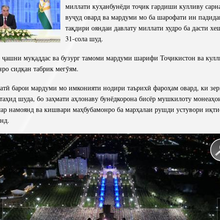
миллати куҳанбунёди тоҷик гардиши кулливу сарн
вуҷуд овард ва мардуми мо ба шарофати ин падида
тақдири ояндаи давлату миллати худро ба дасти хе
31-сола шуд.
 ҷашни муқаддас ва бузург тамоми мардуми шарифи Тоҷикистон ва кулл
ро сидқан табрик мегӯям.
атӣ барои мардуми мо имконияти нодири таърихӣ фароҳам овард, ки зе
таҳид шуда, бо заҳмати аҳлонаву бунёдкорона бисёр мушкилоту монеаҳо
сар намоянд ва кишвари маҳбубамонро ба марҳалаи рушди устувори иқт
нд.