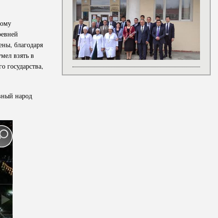
тому
ревней
ены, благодаря
мел взять в
о государства,
авный народ