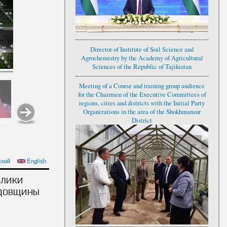
Director of Institute of Soil Science and
Agrochemistry by the Academy of Agricultural
Sciences of the Republic of Tajikistan
Meeting of a Course and training group audience
for the Chairmen of the Executive Committees of
regions, cities and districts with the Initial Party
Organizations in the area of the Shokhmansur
District
МОМАЛӢ РАҲМОН БА
ский
English
ИСТИҚЛОЛИ ДАВЛАТӢ
БЛИКИ
ОДОВЩИНЫ