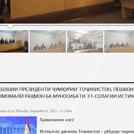
Т ВА РУШДИ ТОҶИКОН!
БОШИИ ПРЕЗИДЕНТИ ҶУМҲУРИИ ТОҶИКИСТОН, ПЕШВО
ЭМОМАЛӢ РАҲМОН БА МУНОСИБАТИ 31-СОЛАГИИ ИСТИ
inos.tj
on Thursday, September 8, 2022 - 11:24am
Ҳамватанони азиз!
Истиқлоли давлатии Тоҷикистон – рӯйдоди таърихи