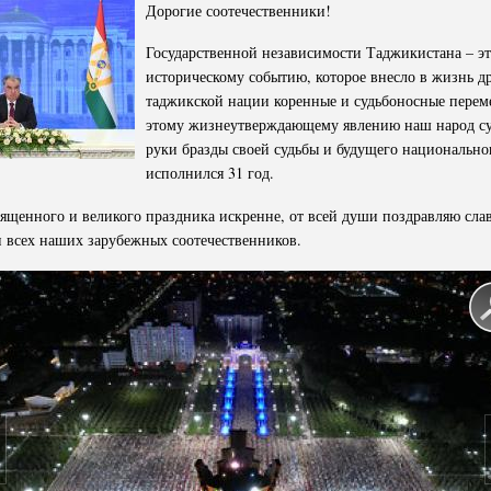
Дорогие соотечественники!
Государственной независимости Таджикистана – э
историческому событию, которое внесло в жизнь д
таджикской нации коренные и судьбоносные перем
этому жизнеутверждающему явлению наш народ су
руки бразды своей судьбы и будущего национальног
исполнился 31 год.
священного и великого праздника искренне, от всей души поздравляю сл
 всех наших зарубежных соотечественников.