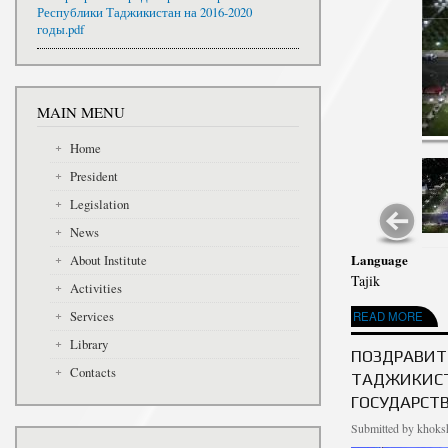
Республики Таджикистан на 2016-2020
годы.pdf
MAIN MENU
Home
President
Legislation
News
Language
About Institute
Tajik
Activities
Services
ABOUT ПАЁМИ ШО
READ MORE
Library
ПОЗДРАВИТ
Contacts
ТАДЖИКИСТ
ГОСУДАРСТ
Submitted by
khoksh