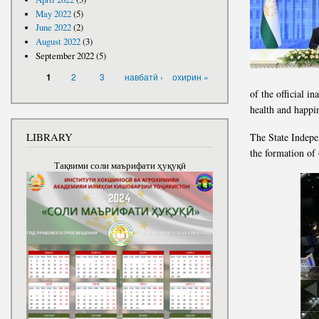
May 2022
(5)
June 2022
(2)
August 2022
(3)
September 2022
(5)
PAGES
2
3
навбатӣ ›
охирин »
1
of the official i
health and happi
LIBRARY
The State Indepen
the formation of 
Тақвими соли маърифати ҳуқуқӣ