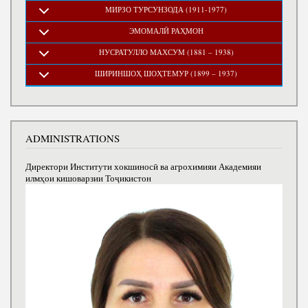
МИРЗО ТУРСУНЗОДА (1911-1977)
ЭМОМАЛӢ РАҲМОН
НУСРАТУЛЛО МАХСУМ (1881 – 1938)
ШИРИНШОҲ ШОҲТЕМУР (1899 – 1937)
ADMINISTRATIONS
Директори Институти хокшиносӣ ва агрохимияи Академияи
илмҳои кишоварзии Тоҷикистон