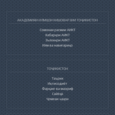
АКАДЕМИЯИ ИЛМҲОИ КИШОВАРЗИИ ТОҶИКИСТОН
Сомонаи расмии АИКТ
Хабарҳои АИКТ
Эълонҳои АИКТ
Илм ва навигариҳо
ТОҶИКИСТОН
Таърих
Иқтисодиёт
Фарҳанг ва маориф
Сайёҳӣ
Ҷомеаи ҷаҳон