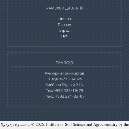
РАМЗҲОИ ДАВЛАТӢ
Нишон
Парчам
Суруд
Пул
ТАМОСҲО
Ҷумҳурии Тоҷикистон
ш. Душанбе 734025
Хиёбони Рӯдакӣ 21А.
Тел: +992 227-19-79
Факс: +992 221-32-07
Ҳуқуқи муаллиф © 2026, Institute of Soil Science and Agrochemistry by the