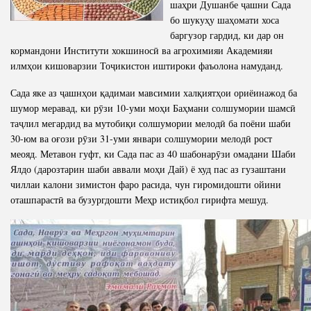
шаҳри Душанбе ҷашни Сада
бо шукуҳу шаҳомати хоса
Competency
Struture of the Institute
баргузор гардид, ки дар он
Biography
Directors and Staff
кормандони Институти хокшиносӣ ва агрохимияи Академияи
илмҳои кишоварзии Тоҷикистон иштироки фаъолона намуданд.
Books
History of Directors
Articles
Сада яке аз ҷашнҳои қадимаи мавсимии халқиятҳои ориёинажод ба
шумор меравад, ки рӯзи 10-уми моҳи Баҳмани солшумории шамсӣ
Press Center
таҷлил мегардид ва мутобиқи солшумории мелодӣ ба поёни шаби
30-юм ва оғози рӯзи 31-уми январи солшумории мелодӣ рост
меояд. Метавон гуфт, ки Сада пас аз 40 шабонарӯзи омадани Шаби
PRESIDENT OF THE REPUBLIC OF TAJIKISTAN
Ялдо (дарозтарин шаби аввали моҳи Дай) ё худ пас аз гузаштани
чиллаи калони зимистон фаро расида, чун гиромидошти ойини
оташпарастӣ ва бузургдошти Меҳр истиқбол гирифта мешуд.