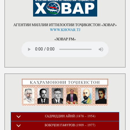
АГЕНТИИ МИЛЛИИ ИТТИЛООТИИ ТОҶИКИСТОН «ХОВАР»
WWW.KHOVAR.TJ
«ХОВАР FM»
САДРИДДИН АЙНӢ (1878 – 1954)
БОБОҶОН ҒАФУРОВ (1909 – 1977)