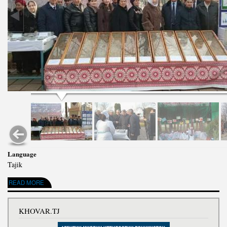
Language
Tajik
READ MORE
ABOUT СУРАТГУЗОРИШ АЗ РАФТИ ИШТИРОКИ КОРМАНДОНИ ИНСТИТУТИ
ХОКШИНОСӢ ВА АГРОХИМИЯ ДАР ТАҶЛИЛИ БАРГУЗОРИИ ИДИ "САДА " ДАР БОҒИ
ФАРҲАНГИ ФАРОҒАТИИ А.ФИРДАВСИИ ШАҲРИ ДУШАНБЕ.
KHOVAR.TJ