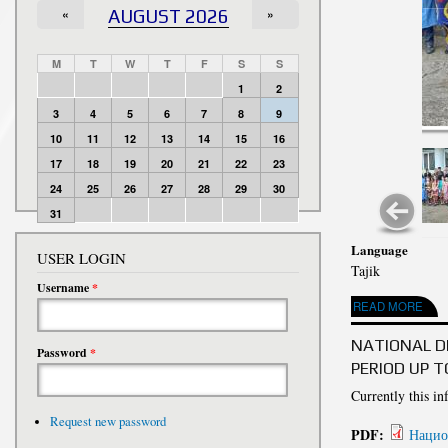
«
AUGUST 2026
»
M
T
W
T
F
S
S
1
2
3
4
5
6
7
8
9
10
11
12
13
14
15
16
17
18
19
20
21
22
23
24
25
26
27
28
29
30
31
Language
USER LOGIN
Tajik
Username
*
ABOUT ҶАМЪОМАД
READ MORE
НАВРӮЗ А
NATIONAL D
Password
*
PERIOD UP 
Currently this in
Request new password
PDF:
Нацио