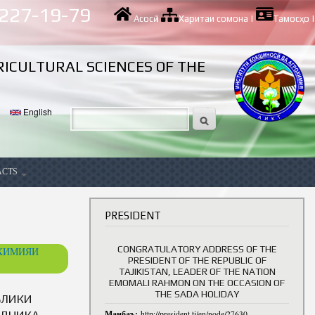
 227-19-79
Асосӣ
|
Харитаи сомона
|
Тамосҳо
|
RICULTURAL SCIENCES OF THE
English
ACTS
ancy
PRESIDENT
CONGRATULATORY ADDRESS OF THE
ОХИМИЯИ
PRESIDENT OF THE REPUBLIC OF
TAJIKISTAN, LEADER OF THE NATION
EMOMALI RAHMON ON THE OCCASION OF
THE SADA HOLIDAY
БЛИКИ
Манбаъ:
ЗДНИКА
http://president.tj/en/node/27630