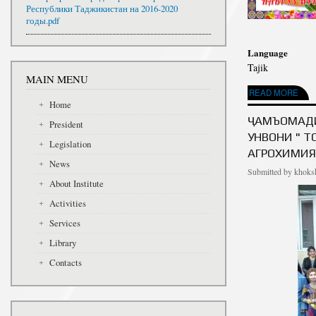
Республики Таджикистан на 2016-2020
годы.pdf
Language
Tajik
MAIN MENU
ABOUT ҶАШНИ БАЙН
READ MORE
Home
ҶАМЪОМАДИ
President
УНВОНИ " Т
Legislation
АГРОХИМИЯ
News
Submitted by
khoksh
About Institute
Activities
Services
Library
Contacts