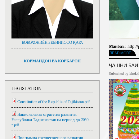
БОБОХОНИЁН ЗЕБИНИССО ҚАРА
Манбаъ:
http:/
ABOUT ПАЁМИ ШО
READ MORE
КОРМАНДОН ВА КОРБАРОН
ҶАШНИ БАЙ
Submitted by
khoksh
LEGISLATION
Constitution of the Republic of Tajikistan.pdf
Национальная стратегия развития
Республики Таджикистан на период до 2030
г.pdf
Программа среднесрочного развития