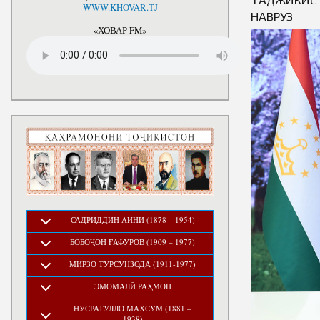
National Development Strategy
WWW.KHOVAR.TJ
Stru
НАВРУЗ
of the Republic of Tajikistan
for the Period up to 2030, The
«ХОВАР FM»
Medium-term Development
Program of the Republic of
Tajikistan for 2016-2020
САДРИДДИН АЙНӢ (1878 – 1954)
БОБОҶОН ҒАФУРОВ (1909 – 1977)
МИРЗО ТУРСУНЗОДА (1911-1977)
ЭМОМАЛӢ РАҲМОН
НУСРАТУЛЛО МАХСУМ (1881 –
1938)