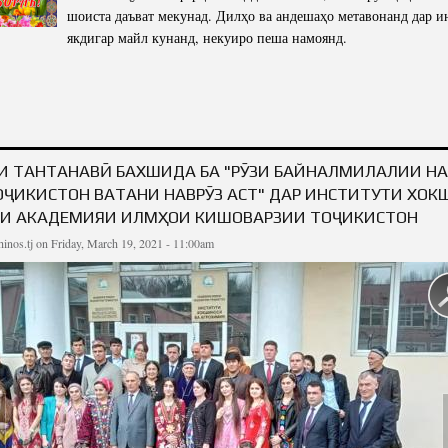
шоиста даъват мекунад. Дилҳо ва андешаҳо метавонанд дар и
якдигар майл кунанд, некуиро пеша намоянд.
АЛМИЛАЛИИ НАВРӮЗ МУБОРАК!
 ТАНТАНАВӢ БАХШИДА БА "РӮЗИ БАЙНАЛМИЛАЛИИ НАВ
ОҶИКИСТОН ВАТАНИ НАВРӮЗ АСТ" ДАР ИНСТИТУТИ ХОК
И АКАДЕМИЯИ ИЛМҲОИ КИШОВАРЗИИ ТОҶИКИСТОН
inos.tj
on Friday, March 19, 2021 - 11:00am