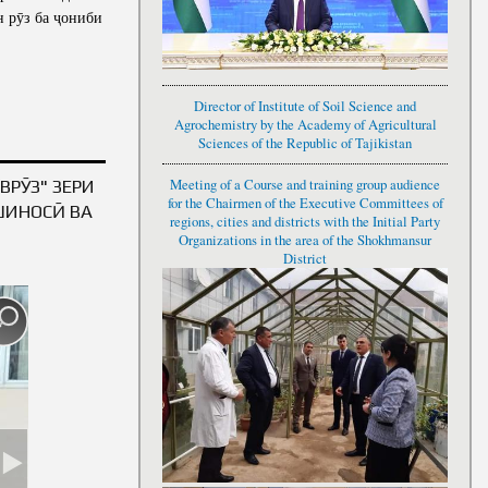
н рӯз ба ҷониби
Director of Institute of Soil Science and
Agrochemistry by the Academy of Agricultural
Sciences of the Republic of Tajikistan
РӮЗ" ЗЕРИ
Meeting of a Course and training group audience
for the Chairmen of the Executive Committees of
ШИНОСӢ ВА
regions, cities and districts with the Initial Party
Organizations in the area of the Shokhmansur
District