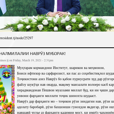
/president.tj/node/25297
ДБОШИИ ПРЕЗИДЕНТИ ҶУМҲУРИИ ТОҶИКИСТОН, ПЕШВОИ МИЛЛАТ МУҲТАРАМ Э
МУНОСИБ
НАЛМИЛАЛИИ НАВРӮЗ МУБОРАК!
inos.tj
on Friday, March 19, 2021 - 2:31pm
Муҳтарам кормандони Институт, шарикон ва меҳмонон,
Боиси ифтихор ва сарфарозист, ки пас аз соҳибистиқлол шуд
Тоҷикистони азиз Наврӯз бо қабои пурнусрати худ дар рӯзго
файзу шукӯҳи нав оварда, мақому манзалати волоеро касб ка
хирадмандонаи Пешвои муаззами миллат буд, ки ин ҷашн дар
унвони фарҳанги миллати тоҷик шинохта шудааст.
Наврӯз дар фарҳанги мо – тоҷикон рӯзи зиндагии нав, рӯзи ш
адолату баробарӣ, рӯзи бахшоиши гуноҳҳои якдигар, рӯзи ош
навшавӣ ҷузъе аз фарҳанги қадимии мост, ки имрӯз ҷаҳониён