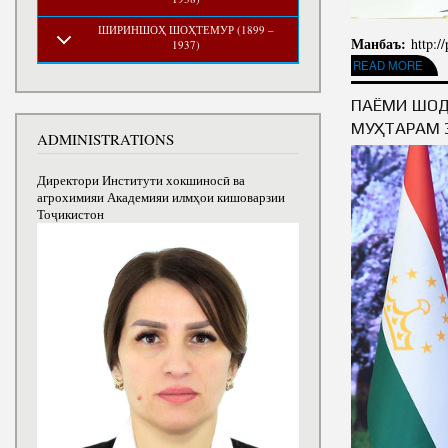
ШИРИНШОҲ ШОҲТЕМУР (1899 –
Манбаъ:
http:/
1937)
READ MORE
ABOUT ПОЗ
ПАЁМИ ШОД
МУҲТАРАМ 
ADMINISTRATIONS
Директори Институти хокшиносӣ ва
агрохимияи Академияи илмҳои кишоварзии
Тоҷикистон