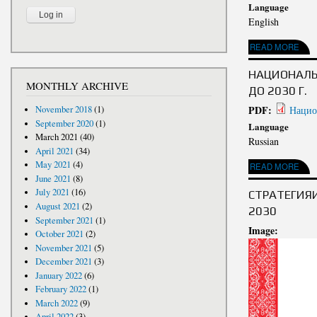
Language
English
ABOUT NATIONAL D
READ MORE
НАЦИОНАЛЬ
MONTHLY ARCHIVE
ДО 2030 Г.
PDF:
November 2018
(1)
Нацио
September 2020
(1)
Language
March 2021
(40)
Russian
April 2021
(34)
May 2021
(4)
ABOUT НАЦИОНАЛЬН
READ MORE
June 2021
(8)
July 2021
(16)
СТРАТЕГИЯ
August 2021
(2)
2030
September 2021
(1)
Image:
October 2021
(2)
November 2021
(5)
December 2021
(3)
January 2022
(6)
February 2022
(1)
March 2022
(9)
April 2022
(3)