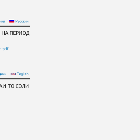
 TO2030
икӣ
Русский
 НА ПЕРИОД
г.pdf
ҷикӣ
English
АИ ТО СОЛИ