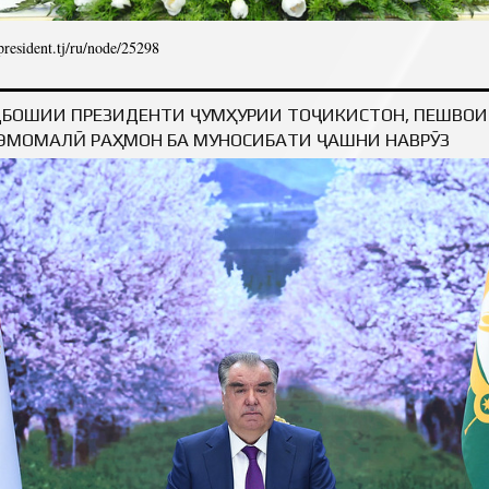
/president.tj/ru/node/25298
ДРАВИТЕЛЬНОЕ ПОСЛАНИЕ ЛИДЕРА НАЦИИ, ПРЕЗИДЕНТА РЕСПУБЛИКИ ТАДЖИК
ЭМОМАЛИ РАХМОНА ПО СЛУЧАЮ 
БОШИИ ПРЕЗИДЕНТИ ҶУМҲУРИИ ТОҶИКИСТОН, ПЕШВО
ЭМОМАЛӢ РАҲМОН БА МУНОСИБАТИ ҶАШНИ НАВРӮЗ