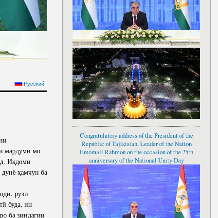
МОМАЛӢ РАҲМОН БА
Русский
АТИ ҶАШНИ НАВРӮЗ
Congratulatory address of the President of the
ани
Republic of Tajikistan, Leader of the Nation
ри мардуми мо
Emomali Rahmon on the occasion of the 25th
anniversary of the National Unity Day
рд. Иқдоми
 дунё ҳамчун ба
одӣ, рӯзи
тӣ буда, ин
ро ба зиндагии