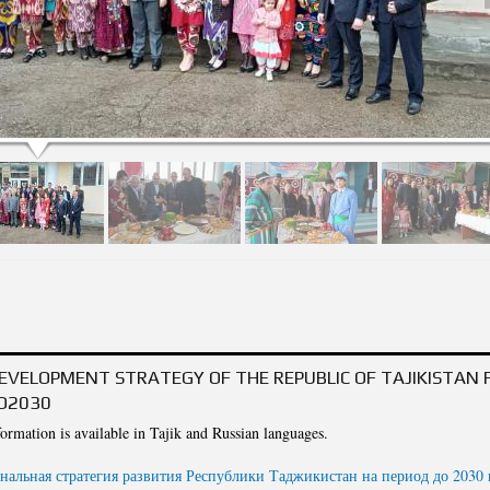
И ТАНТАНАВӢ БАХШИДА БА "РӮЗИ БАЙНАЛМИЛАЛИИ НАВРӮЗ" ЗЕРИ УНВОНИ " 
СТ" ДАР ИНСТИТУТИ ХОКШИНОСӢ ВА АГРОХИМИЯИ АКАДЕМИЯИ ИЛМҲОИ КИШОВ
EVELOPMENT STRATEGY OF THE REPUBLIC OF TAJIKISTAN 
TO2030
formation is available in Tajik and Russian languages.
нальная стратегия развития Республики Таджикистан на период до 2030 