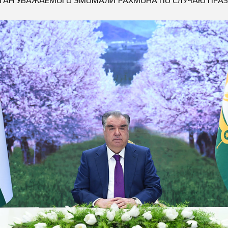
cture
Director of Institute
Struture of the Institute
Directors and Staff