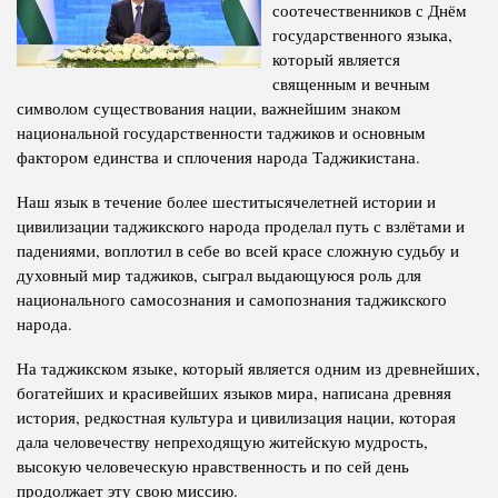
соотечественников с Днём
Полномочия
Структура Института
государственного языка,
который является
Биография
Руководители и сотрудники
священным и вечным
Книги
символом существования нации, важнейшим знаком
История руководителей
национальной государственности таджиков и основным
Статьи
фактором единства и сплочения народа Таджикистана.
Пресс-центр
Наш язык в течение более шеститысячелетней истории и
цивилизации таджикского народа проделал путь с взлётами и
ПРЕЗИДЕНТ РЕСПУБЛИКИ ТАДЖИКИСТАН
падениями, воплотил в себе во всей красе сложную судьбу и
духовный мир таджиков, сыграл выдающуюся роль для
национального самосознания и самопознания таджикского
народа.
На таджикском языке, который является одним из древнейших,
богатейших и красивейших языков мира, написана древняя
история, редкостная культура и цивилизация нации, которая
дала человечеству непреходящую житейскую мудрость,
высокую человеческую нравственность и по сей день
продолжает эту свою миссию.