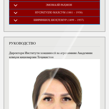
ЭМОМАЛӢ РАҲМОН
НУСРАТУЛЛО МАХСУМ (1881 – 1938)
ШИРИНШОҲ ШОҲТЕМУР (1899 – 1937)
РУКОВОДСТВО
Директори Институти хокшиносӣ ва агрохимияи Академияи
илмҳои кишоварзии Тоҷикистон