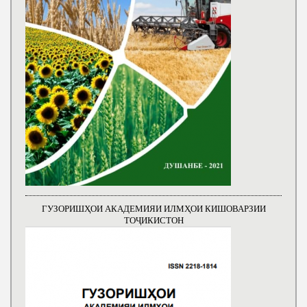
ГУЗОРИШҲОИ АКАДЕМИЯИ ИЛМҲОИ КИШОВАРЗИИ
ТОҶИКИСТОН