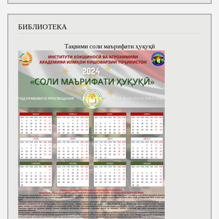
БИБЛИОТЕКА
Тақвими соли маърифати ҳуқуқӣ