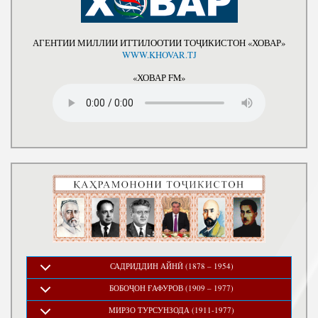
АГЕНТИИ МИЛЛИИ ИТТИЛООТИИ ТОҶИКИСТОН «ХОВАР»
WWW.KHOVAR.TJ
«ХОВАР FM»
САДРИДДИН АЙНӢ (1878 – 1954)
БОБОҶОН ҒАФУРОВ (1909 – 1977)
МИРЗО ТУРСУНЗОДА (1911-1977)