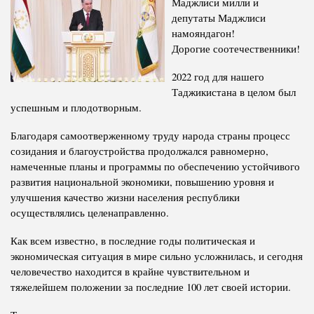
Маджлиси милли и
депутаты Маджлиси
Полномочия
Структура Института
намояндагон!
Биография
Руководители и сотрудники
Дорогие соотечественники!
Книги
История руководителей
2022 год для нашего
Статьи
Таджикистана в целом был
успешным и плодотворным.
Пресс-центр
Благодаря самоотверженному труду народа страны процесс
созидания и благоустройства продолжался равномерно,
ПРЕЗИДЕНТ РЕСПУБЛИКИ ТАДЖИКИСТАН
намеченные планы и программы по обеспечению устойчивого
развития национальной экономики, повышению уровня и
улучшения качество жизни населения республики
осуществлялись целенаправленно.
Как всем известно, в последние годы политическая и
экономическая ситуация в мире сильно усложнилась, и сегодня
человечество находится в крайне чувствительном и
тяжелейшем положении за последние 100 лет своей истории.