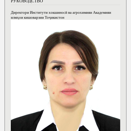
РУКОВОДСТВО
Директори Институти хокшиносӣ ва агрохимияи Академияи
илмҳои кишоварзии Тоҷикистон