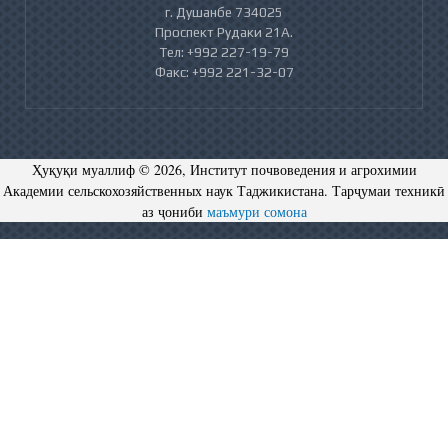
г. Душанбе 734025
Проспект Рудаки 21А.
Тел: +992 227-19-79
Факс: +992 221-32-07
Ҳуқуқи муаллиф © 2026, Институт почвоведения и агрохимии
Академии сельскохозяйственных наук Таджикистана. Тарҷумаи техникӣ
аз ҷониби
маъмури сомона