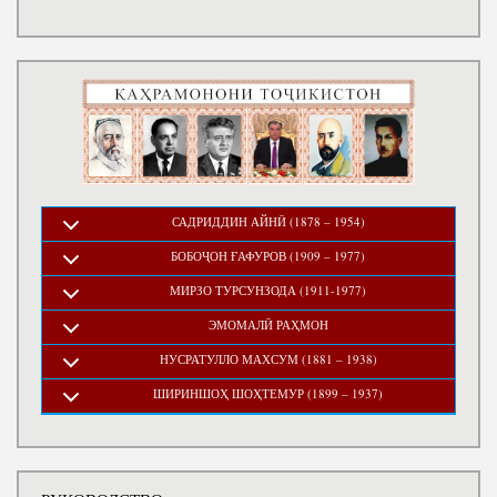
САДРИДДИН АЙНӢ (1878 – 1954)
БОБОҶОН ҒАФУРОВ (1909 – 1977)
МИРЗО ТУРСУНЗОДА (1911-1977)
ЭМОМАЛӢ РАҲМОН
НУСРАТУЛЛО МАХСУМ (1881 – 1938)
ШИРИНШОҲ ШОҲТЕМУР (1899 – 1937)