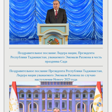
Поздравительное послание Лидера нации, Президента
Республики Таджикистан, уважаемого Эмомали Рахмона в честь
праздника Сада
Поздравительное послание Президента Республики Таджикистан,
Лидера нации уважаемого Эмомали Рахмона по случаю
наступления Нового 2023 года