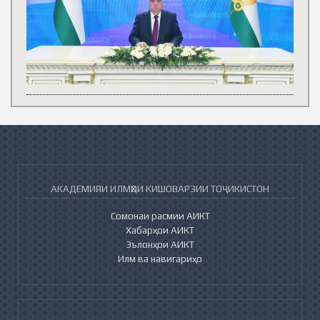
АКАДЕМИЯИ ИЛМҲОИ КИШОВАРЗИИ ТОҶИКИСТОН
Сомонаи расмии АИКТ
Хабарҳои АИКТ
Эълонҳои АИКТ
Илм ва навигариҳо