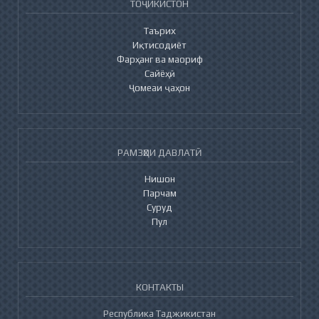
ТОҶИКИСТОН
Таърих
Иқтисодиёт
Фарҳанг ва маориф
Сайёҳӣ
Ҷомеаи ҷаҳон
РАМЗҲОИ ДАВЛАТӢ
Нишон
Парчам
Суруд
Пул
КОНТАКТЫ
Республика Таджикистан