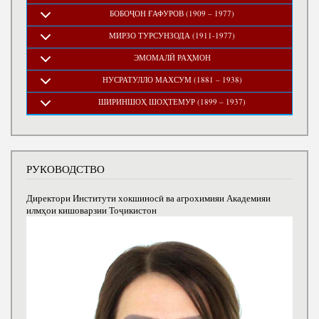
БОБОҶОН ҒАФУРОВ (1909 – 1977)
МИРЗО ТУРСУНЗОДА (1911-1977)
ЭМОМАЛӢ РАҲМОН
НУСРАТУЛЛО МАХСУМ (1881 – 1938)
ШИРИНШОҲ ШОҲТЕМУР (1899 – 1937)
РУКОВОДСТВО
Директори Институти хокшиносӣ ва агрохимияи Академияи
илмҳои кишоварзии Тоҷикистон