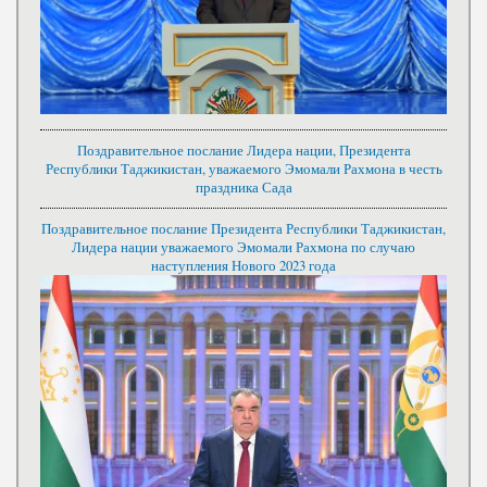
Поздравительное послание Лидера нации, Президента
Республики Таджикистан, уважаемого Эмомали Рахмона в честь
праздника Сада
Поздравительное послание Президента Республики Таджикистан,
Лидера нации уважаемого Эмомали Рахмона по случаю
наступления Нового 2023 года