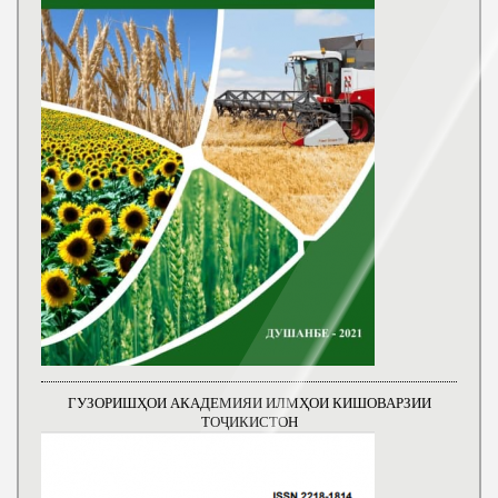
ГУЗОРИШҲОИ АКАДЕМИЯИ ИЛМҲОИ КИШОВАРЗИИ
ТОҶИКИСТОН