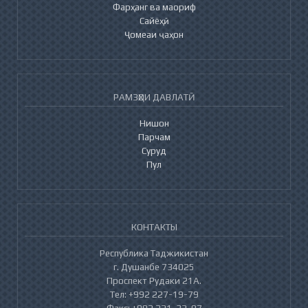
Фарҳанг ва маориф
Сайёҳӣ
Ҷомеаи ҷаҳон
РАМЗҲОИ ДАВЛАТӢ
Нишон
Парчам
Суруд
Пул
КОНТАКТЫ
Республика Таджикистан
г. Душанбе 734025
Проспект Рудаки 21А.
Тел: +992 227-19-79
Факс: +992 221-32-07