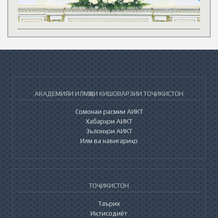
АКАДЕМИЯИ ИЛМҲОИ КИШОВАРЗИИ ТОҶИКИСТОН
Сомонаи расмии АИКТ
Хабарҳои АИКТ
Эълонҳои АИКТ
Илм ва навигариҳо
ТОҶИКИСТОН
Таърих
Иқтисодиёт