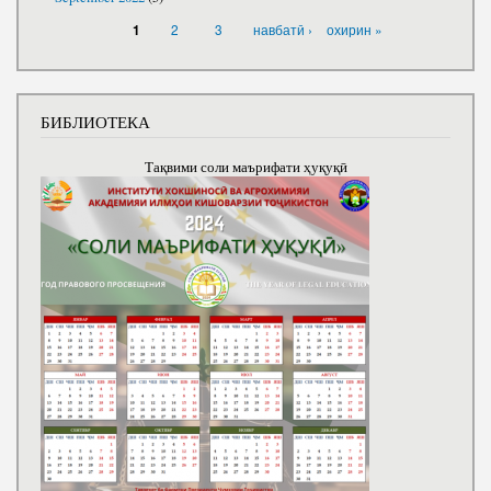
PAGES
2
3
навбатӣ ›
охирин »
1
БИБЛИОТЕКА
Тақвими соли маърифати ҳуқуқӣ