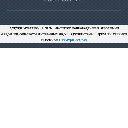
Ҳуқуқи муаллиф © 2026, Институт почвоведения и агрохимии
Академии сельскохозяйственных наук Таджикистана. Тарҷумаи техникӣ
аз ҷониби
маъмури сомона