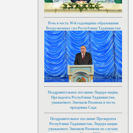
Речь в честь 30-й годовщины образования
Вооруженных сил Республики Таджикистан
Поздравительное послание Лидера нации,
Президента Республики Таджикистан,
уважаемого Эмомали Рахмона в честь
праздника Сада
Поздравительное послание Президента
Республики Таджикистан, Лидера нации
уважаемого Эмомали Рахмона по случаю