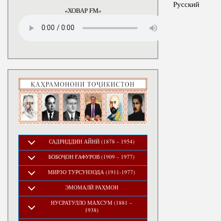
годы
Русский
«ХОВАР FM»
САДРИДДИН АЙНӢ (1878 – 1954)
БОБОҶОН ҒАФУРОВ (1909 – 1977)
МИРЗО ТУРСУНЗОДА (1911-1977)
ЭМОМАЛӢ РАҲМОН
НУСРАТУЛЛО МАХСУМ (1881 –
1938)