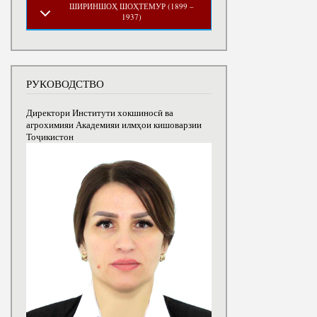
ШИРИНШОҲ ШОҲТЕМУР (1899 –
1937)
РУКОВОДСТВО
Директори Институти хокшиносӣ ва
агрохимияи Академияи илмҳои кишоварзии
Тоҷикистон