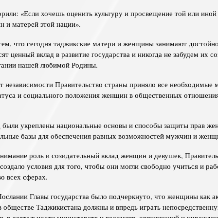
орили: «Если хочешь оценить культуру и просвещение той или иной 
н и матерей этой нации».
ем, что сегодня таджикские матери и женщины занимают достойно
сят ценный вклад в развитие государства и никогда не забудем их с
тании нашей любимой Родины.
ет независимости Правительство страны приняло все необходимые 
туса и социального положения женщин в общественных отношения
д были укреплены национальные основы и способы защиты прав же
ельные базы для обеспечения равных возможностей мужчин и женщ
нимание роль и созидательный вклад женщин и девушек, Правител
создало условия для того, чтобы они могли свободно учиться и раб
о всех сферах.
ослании Главы государства было подчеркнуто, что женщины как ак
в обществе Таджикистана должны и впредь играть непосредственн
ь в деятельности министерств и ведомств, организаций и учрежден