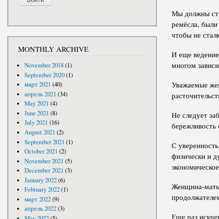
Мы должны стр
ремёсла, были
чтобы не стал
MONTHLY ARCHIVE
И еще ведение
многом зависи
November 2018
(1)
September 2020
(1)
Уважаемые жен
март 2021
(40)
апрель 2021
(34)
расточительст
May 2021
(4)
June 2021
(8)
Не следует за
July 2021
(16)
бережливость 
August 2021
(2)
September 2021
(1)
С уверенность
October 2021
(2)
физически и д
November 2021
(5)
экономическое
December 2021
(3)
January 2022
(6)
Женщина-мать 
February 2022
(1)
продолжателем
март 2022
(9)
апрель 2022
(3)
Еще раз искре
May 2022
(5)