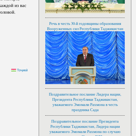
каждой из вас
головой.
Речь в честь 30-й годовщины образования
Вооруженных сил Республики Таджикистан
Тоҷикӣ
Поздравительное послание Лидера нации,
Президента Республики Таджикистан,
уважаемого Эмомали Рахмона в честь
праздника Сада
Поздравительное послание Президента
Республики Таджикистан, Лидера нации
уважаемого Эмомали Рахмона по случаю