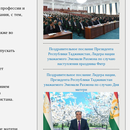
 профессии и
ния, с тем,
акже во
Поздравительное послание Президента
опускать
Республики Таджикистан, Лидера нации
уважаемого Эмомали Рахмона по случаю
наступления праздника Фитр
ет
Поздравительное послание Лидера нации,
Президента Республики Таджикистан
уважаемого Эмомали Рахмона по случаю Дня
анием
матери
в
истана.
е матери,