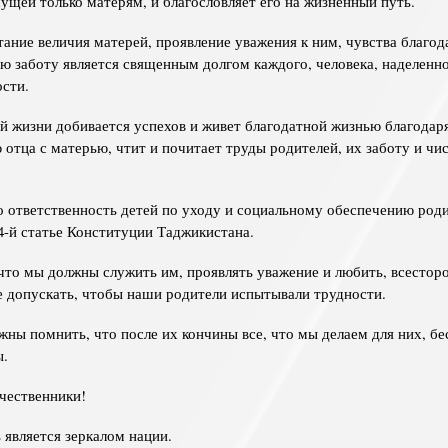
ущей только матерям, и благословляет его на жизненный путь.
ание величия матерей, проявление уважения к ним, чувства благод
ю заботу является священным долгом каждого, человека, наделенн
ости.
ей жизни добивается успехов и живет благодатной жизнью благода
 отца с матерью, чтит и почитает труды родителей, их заботу и чи
 ответственность детей по уходу и социальному обеспечению род
34-й статье Конституции Таджикистана.
 что мы должны служить им, проявлять уважение и любить, всестор
е допускать, чтобы наши родители испытывали трудности.
жны помнить, что после их кончины все, что мы делаем для них, бе
ы.
чественники!
является зеркалом нации.