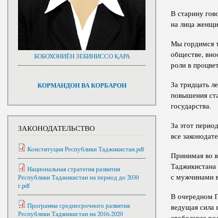
В старину гов
на лица женщи
Мы гордимся т
обществе, вно
БОБОХОНИЁН ЗЕБИНИССО ҚАРА
роли в процве
За тридцать л
КОРМАНДОН ВА КОРБАРОН
повышения ста
государства.
За этот перио
ЗАКОНОДАТЕЛЬСТВО
все законодат
Конституция Республики Таджикистан.pdf
Принимая во в
Таджикистана 
Национальная стратегия развития
с мужчинами в
Республики Таджикистан на период до 2030
г.pdf
В очередном П
Программа среднесрочного развития
ведущая сила 
Республики Таджикистан на 2016-2020
свободную рол