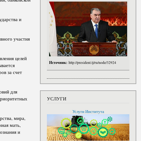
ударства и
ивного участия
вления целей
Источник:
http://president.tj/ru/node/32924
ывается
ов за счет
овий для
УСЛУГИ
приоритетных
Услуги Института
рства, мира,
нная мать,
сознания и