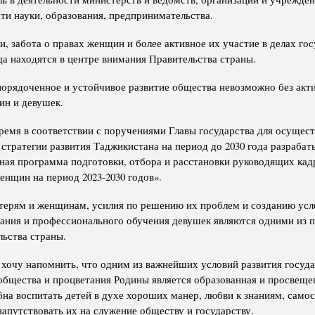
сти науки, образования, предпринимательства.
, забота о правах женщин и более активное их участие в делах гос
да находятся в центре внимания Правительства страны.
орядоченное и устойчивое развитие общества невозможно без акт
ин и девушек.
ремя в соответствии с поручениями Главы государства для осущест
стратегии развития Таджикистана на период до 2030 года разрабат
ная программа подготовки, отбора и расстановки руководящих кадр
енщин на период 2023-2030 годов».
терям и женщинам, усилия по решению их проблем и созданию усл
вания и профессионального обучения девушек являются одними из 
льства страны.
м хочу напомнить, что одним из важнейших условий развития госуда
общества и процветания Родины является образованная и просвеще
бна воспитать детей в духе хороших манер, любви к знаниям, само
напутствовать их на служение обществу и государству.