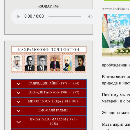
годы
«ХОВАР FM»
Автор:
khokshinos.
пробуждении и
В этом явлени
природе и чис
САДРИДДИН АЙНӢ (1878 – 1954)
БОБОҶОН ҒАФУРОВ (1909 – 1977)
Поэтому мы еж
матерей, и с р
МИРЗО ТУРСУНЗОДА (1911-1977)
ЭМОМАЛӢ РАҲМОН
Женщина-мать 
НУСРАТУЛЛО МАХСУМ (1881 –
Мать дарит жи
1938)