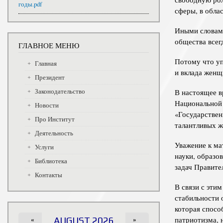
годы.pdf
сферы, в обла
Иными словами
общества всег
ГЛАВНОЕ МЕНЮ
Потому что уп
Главная
и вклада женщ
Президент
Законодательство
В настоящее в
Национальной 
Новости
«Государствен
Про Институт
талантливых ж
Деятельность
Уважение к ма
Услуги
науки, образо
Библиотека
задач Правите
Контакты
В связи с эти
стабильности 
которая спосо
патриотизма, 
«
AUGUST 2026
»