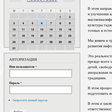
В этом направ
M
T
W
T
F
S
S
и улучшения к
1
2
высококвалифи
3
4
5
6
7
8
9
культуры тадж
10
11
12
13
14
15
16
точных и есте
17
18
19
20
21
22
23
Мы живем в тр
24
25
26
27
28
29
30
развития инфо
31
Эта реальност
АВТОРИЗАЦИЯ
прежде всего 
детей, свобод
Имя пользователя
*
аморальным п
традициям.
Пароль
*
В этом процес
подготовить и
Запросить новый пароль
В этом и закл
ответственнос