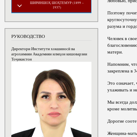
любовью, прис
ШИРИНШОҲ ШОҲТЕМУР (1899 –
1937)
Поэтому почит
круглосуточну
разума и горд
РУКОВОДСТВО
Человек в сво
благословению
Директори Институти хокшиносӣ ва
матери.
агрохимияи Академияи илмҳои кишоварзии
Тоҷикистон
Напомним, что
закреплена в 
Это означает,
ухаживать и н
Мы всегда дол
кроме молитв
Дорогие сооте
Женщина-мать 