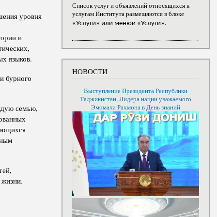
Список услуг и объявлений относящихся к
услугам Института размещяются в блоке
шения уровня
«Услуги» или менюи «Услуги».
тории и
тических,
ых языков.
НОВОСТИ
и бурного
Выступление Президента Республики
Таджикистан, Лидера нации уважаемого
Эмомали Рахмона в День знаний
ждую семью,
зованных
гающихся
рным
тей,
 жизни.