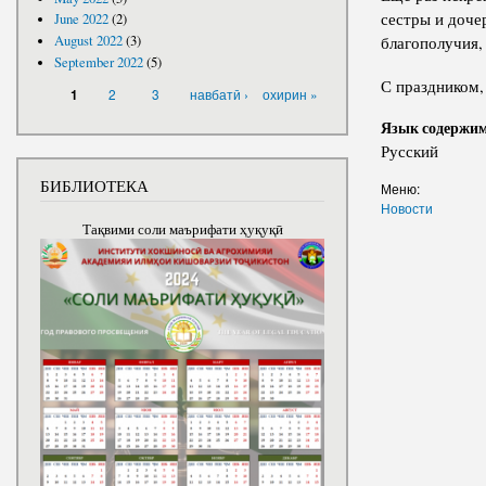
сестры и доче
June 2022
(2)
благополучия, 
August 2022
(3)
September 2022
(5)
PAGES
С праздником,
2
3
навбатӣ ›
охирин »
1
Язык содержи
Русский
БИБЛИОТЕКА
Меню:
Новости
Тақвими соли маърифати ҳуқуқӣ