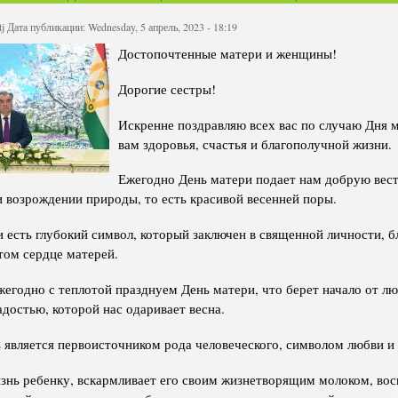
Структура
Директор Инст
tj
Дата публикации: Wednesday, 5 апрель, 2023 - 18:19
Структура Инст
Достопочтенные матери и женщины!
Руководители и
Дорогие сестры!
Искренне поздравляю всех вас по случаю Дня 
вам здоровья, счастья и благополучной жизни.
Ежегодно День матери подает нам добрую вест
 возрождении природы, то есть красивой весенней поры.
и есть глубокий символ, который заключен в священной личности, 
том сердце матерей.
егодно с теплотой празднуем День матери, что берет начало от лю
адостью, которой нас одаривает весна.
является первоисточником рода человеческого, символом любви и 
знь ребенку, вскармливает его своим жизнетворящим молоком, вос