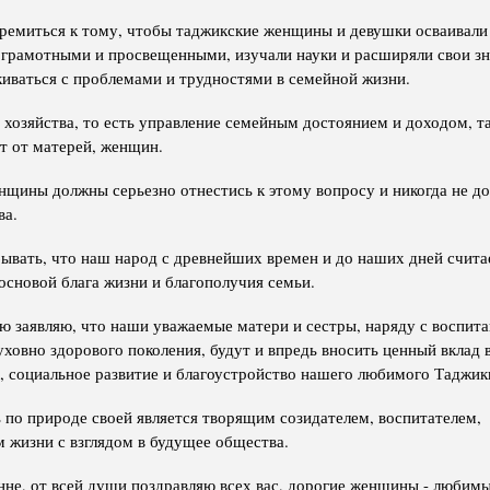
емиться к тому, чтобы таджикские женщины и девушки осваивали
 грамотными и просвещенными, изучали науки и расширяли свои зна
киваться с проблемами и трудностями в семейной жизни.
 хозяйства, то есть управление семейным достоянием и доходом, т
т от матерей, женщин.
щины должны серьезно отнестись к этому вопросу и никогда не д
ва.
бывать, что наш народ с древнейших времен и до наших дней счита
основой блага жизни и благополучия семьи.
ю заявляю, что наши уважаемые матери и сестры, наряду с воспит
уховно здорового поколения, будут и впредь вносить ценный вклад 
, социальное развитие и благоустройство нашего любимого Таджик
по природе своей является творящим созидателем, воспитателем,
 жизни с взглядом в будущее общества.
нне, от всей души поздравляю всех вас, дорогие женщины - любимы