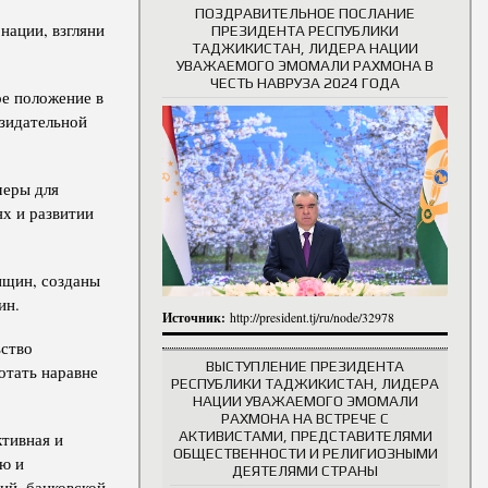
ПОЗДРАВИТЕЛЬНОЕ ПОСЛАНИЕ
нации, взгляни
ПРЕЗИДЕНТА РЕСПУБЛИКИ
ТАДЖИКИСТАН, ЛИДЕРА НАЦИИ
УВАЖАЕМОГО ЭМОМАЛИ РАХМОНА В
ЧЕСТЬ НАВРУЗА 2024 ГОДА
е положение в
озидательной
меры для
х и развитии
нщин, созданы
ин.
Источник:
http://president.tj/ru/node/32978
ьство
ВЫСТУПЛЕНИЕ ПРЕЗИДЕНТА
отать наравне
РЕСПУБЛИКИ ТАДЖИКИСТАН, ЛИДЕРА
НАЦИИ УВАЖАЕМОГО ЭМОМАЛИ
РАХМОНА НА ВСТРЕЧЕ С
АКТИВИСТАМИ, ПРЕДСТАВИТЕЛЯМИ
тивная и
ОБЩЕСТВЕННОСТИ И РЕЛИГИОЗНЫМИ
ую и
ДЕЯТЕЛЯМИ СТРАНЫ
ий, банковской