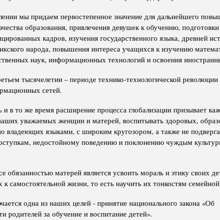
лении мы придаем первостепенное значение для дальнейшего повы
ачества образования, привлечения девушек к обучению, подготовки
цированных кадров, изучения государственного языка, древней ис
икского народа, повышения интереса учащихся к изучению матема
ственных наук, информационных технологий и освоения иностранн
етьем тысячелетии – периоде технико-технологической революции 
рмационных сетей.
ь и в то же время расширение процесса глобализации призывает ка
наших уважаемых женщин и матерей, воспитывать здоровых, обра
но владеющих языками, с широким кругозором, а также не подвер
оступкам, недостойному поведению и поклонению чуждым культу
се обязанностью матерей является усвоить мораль и этику своих де
х к самостоятельной жизни, то есть научить их тонкостям семейной
ючается одна из наших целей - принятие национального закона «Об
ти родителей за обучение и воспитание детей».