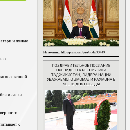
итута
итута
 сотрудники
История руководителей
матери и желаю
Источник:
http://president.tj/ru/node/33449
ь о
ПОЗДРАВИТЕЛЬНОЕ ПОСЛАНИЕ
ПРЕЗИДЕНТА РЕСПУБЛИКИ
ТАДЖИКИСТАН, ЛИДЕРА НАЦИИ
благословенной
УВАЖАЕМОГО ЭМОМАЛИ РАХМОНА В
ЧЕСТЬ ДНЯ ПОБЕДЫ
бви и ласки
верности.
питывает с