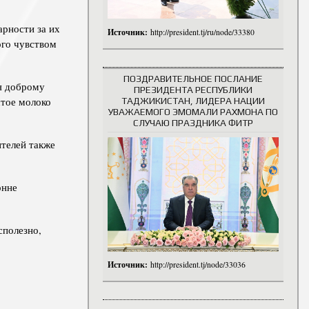
арности за их
Источник:
http://president.tj/ru/node/33380
ого чувством
ПОЗДРАВИТЕЛЬНОЕ ПОСЛАНИЕ
ря доброму
ПРЕЗИДЕНТА РЕСПУБЛИКИ
стое молоко
ТАДЖИКИСТАН, ЛИДЕРА НАЦИИ
УВАЖАЕМОГО ЭМОМАЛИ РАХМОНА ПО
СЛУЧАЮ ПРАЗДНИКА ФИТР
ителей также
онне
сполезно,
Источник:
http://president.tj/node/33036