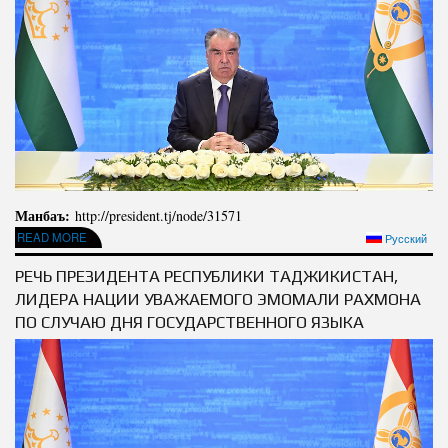
Манбаъ:
http://president.tj/node/31571
ABOUT СУХАНРОНИИ ПРЕЗИДЕНТИ ҶУМҲУРИИ ТОҶИКИСТОН, ПЕШВОИ МИЛЛАТ
READ MORE
Русский
МУҲТАРАМ ЭМОМАЛӢ РАҲМОН БА МУНОСИБАТИ РӮЗИ ЗАБОНИ ДАВЛАТӢ
РЕЧЬ ПРЕЗИДЕНТА РЕСПУБЛИКИ ТАДЖИКИСТАН,
ЛИДЕРА НАЦИИ УВАЖАЕМОГО ЭМОМАЛИ РАХМОНА
ПО СЛУЧАЮ ДНЯ ГОСУДАРСТВЕННОГО ЯЗЫКА