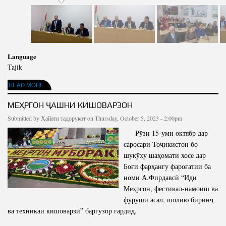
Language
Tajik
ABOUT ТАҶЛИЛИ РӮЗИ ЗАБОНИ ДАВЛАТӢ ДАР ТОЛОРИ ИНСТИТУТИ ХОКШИНОСӢ
READ MORE
ВА АГРОХИМИЯИ АИКТ
МЕҲРГОН ҶАШНИ КИШОВАРЗОН
Submitted by
Ҳайати тадорукот
on Thursday, October 5, 2023 - 2:00pm
Рӯзи 15-уми октябр дар
саросари Тоҷикистон бо
шукӯҳу шаҳомати хосе дар
Боғи фарҳангу фароғатии ба
номи А.Фирдавсӣ “Иди
Меҳргон, фестивал-намоиш ва
фурӯши асал, шолию биринҷ
ва техникаи кишоварзӣ” баргузор гардид.