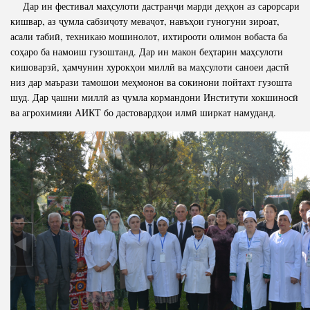
Дар ин фестивал маҳсулоти дастранҷи марди деҳқон аз сарорсари
кишвар, аз ҷумла сабзиҷоту меваҷот, навъҳои гуногуни зироат,
асали табиӣ, техникаю мошинолот, ихтирооти олимон вобаста ба
соҳаро ба намоиш гузоштанд. Дар ин макон беҳтарин маҳсулоти
кишоварзӣ, ҳамчунин хурокҳои миллӣ ва маҳсулоти саноеи дастӣ
низ дар маърази тамошои меҳмонон ва сокинони пойтахт гузошта
шуд. Дар ҷашни миллӣ аз ҷумла кормандони Институти хокшиносӣ
ва агрохимияи АИКТ бо дастовардҳои илмӣ ширкат намуданд.