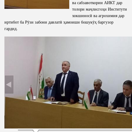
ва сабзавоткории АИКТ дар
толори маҷлисгоҳи Институти
хокшиносӣ ва агрохимия дар
иртибот ба Рӯзи забони давлатӣ ҳамоиши бошукӯҳ баргузор
гардид.