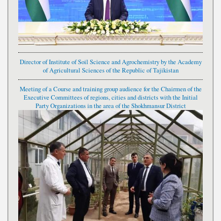
Director of Institute of Soil Science and Agrochemistry by the Academy
of Agricultural Sciences of the Republic of Tajikistan
Meeting of a Course and training group audience for the Chairmen of the
Executive Committees of regions, cities and districts with the Initial
Party Organizations in the area of the Shokhmansur District