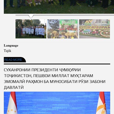
Language
Tajik
ABOUT МЕҲРГОН ҶАШНИ КИШОВАРЗОН
READ MORE
СУХАНРОНИИ ПРЕЗИДЕНТИ ҶУМҲУРИИ
ТОҶИКИСТОН, ПЕШВОИ МИЛЛАТ МУҲТАРАМ
ЭМОМАЛӢ РАҲМОН БА МУНОСИБАТИ РӮЗИ ЗАБОНИ
ДАВЛАТӢ