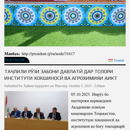
Манбаъ:
http://president.tj/ru/node/31617
READ MORE
ABOUT ПОЗДРАВИТЕЛЬНОЕ ПОСЛАНИЕ ПРЕЗИДЕНТА РЕСПУБЛИКИ
Тоҷикӣ
ТАДЖИКИСТАН, ЛИДЕРА НАЦИИ УВАЖАЕМОГО ЭМОМАЛИ РАХМОНА ПО СЛУЧАЮ
ПРАЗДНИКА МЕХРГОН
ТАҶЛИЛИ РӮЗИ ЗАБОНИ ДАВЛАТӢ ДАР ТОЛОРИ
ИНСТИТУТИ ХОКШИНОСӢ ВА АГРОХИМИЯИ АИКТ
Submitted by
Ҳайати тадорукот
on Thursday, October 5, 2023 - 2:00pm
05.10.2023. Имрӯз бо
иштироки кормандони
Академияи илмҳои
кишоварзии Тоҷикистон,
институтҳои хокшиносӣ ва
агрохимия ва боғу токпарварӣ