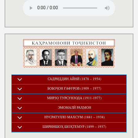
САДРИДДИН АЙНӢ (1878 – 1954)
БОБОҶОН ҒАФУРОВ (1909 – 1977)
МИРЗО ТУРСУНЗОДА (1911-1977)
ЭМОМАЛӢ РАҲМОН
НУСРАТУЛЛО МАХСУМ (1881 – 1938)
ШИРИНШОҲ ШОҲТЕМУР (1899 – 1937)