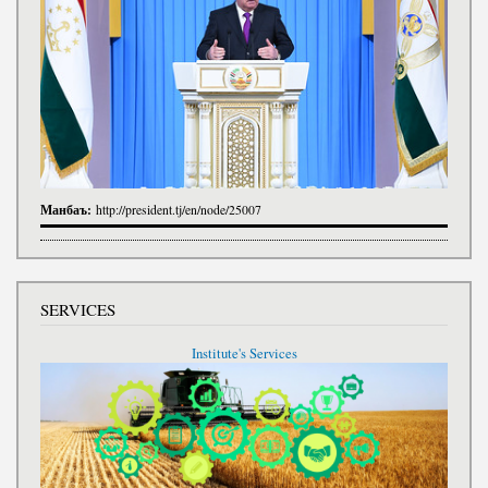
Манбаъ:
http://president.tj/en/node/25007
SERVICES
Institute's Services