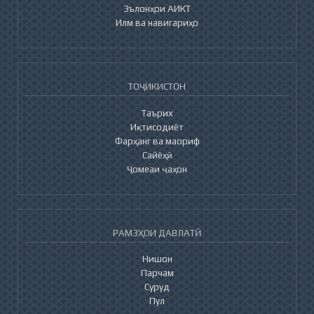
Эълонҳои АИКТ
Илм ва навигариҳо
ТОҶИКИСТОН
Таърих
Иқтисодиёт
Фарҳанг ва маориф
Сайёҳӣ
Ҷомеаи ҷаҳон
РАМЗҲОИ ДАВЛАТӢ
Нишон
Парчам
Суруд
Пул