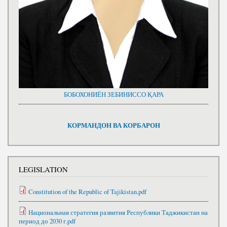
БОБОХОНИЁН ЗЕБИНИССО ҚАРА
КОРМАНДОН ВА КОРБАРОН
LEGISLATION
Constitution of the Republic of Tajikistan.pdf
Национальная стратегия развития Республики Таджикистан на
период до 2030 г.pdf