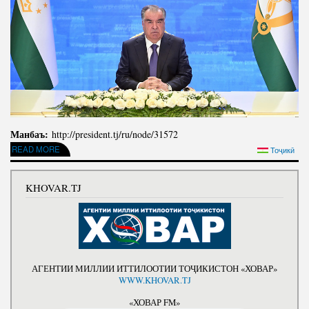
Манбаъ:
http://president.tj/ru/node/31572
READ MORE
ABOUT РЕЧЬ ПРЕЗИДЕНТА РЕСПУБЛИКИ ТАДЖИКИСТАН, ЛИДЕРА НАЦИИ
Тоҷикӣ
УВАЖАЕМОГО ЭМОМАЛИ РАХМОНА ПО СЛУЧАЮ ДНЯ ГОСУДАРСТВЕННОГО
ЯЗЫКА
KHOVAR.TJ
АГЕНТИИ МИЛЛИИ ИТТИЛООТИИ ТОҶИКИСТОН «ХОВАР»
WWW.KHOVAR.TJ
«ХОВАР FM»