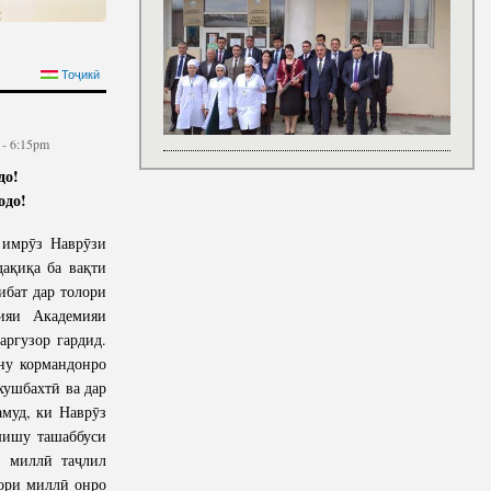
НАЦИИ УВАЖАЕМОГО
Тоҷикӣ
НАВРУЗА 2024 ГОДА
 - 6:15pm
до!
одо!
имрӯз Наврӯзи
дақиқа ба вақти
ибат дар толори
ияи Академияи
ргузор гардид.
ну кормандонро
 хушбахтӣ ва дар
муд, ки Наврӯз
шишу ташаббуси
 миллӣ таҷлил
хори миллӣ онро