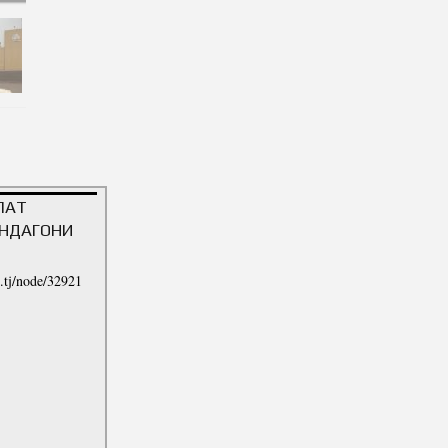
ЛАТ
ЯНДАГОНИ
t.tj/node/32921