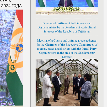
 2024 ГОДА
Director of Institute of Soil Science and
Agrochemistry by the Academy of Agricultural
Sciences of the Republic of Tajikistan
Meeting of a Course and training group audience
for the Chairmen of the Executive Committees of
regions, cities and districts with the Initial Party
Organizations in the area of the Shokhmansur
District