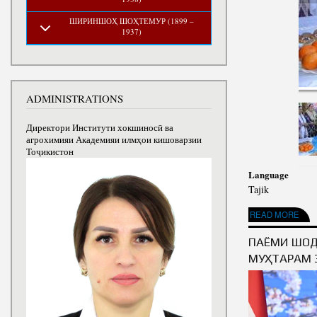
ШИРИНШОҲ ШОҲТЕМУР (1899 –
1937)
ADMINISTRATIONS
Директори Институти хокшиносӣ ва
агрохимияи Академияи илмҳои кишоварзии
Тоҷикистон
Language
Tajik
ABOUT 15-УМИН СО
READ MORE
ПАЁМИ ШОД
МУҲТАРАМ 