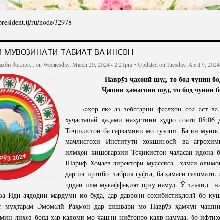
/president.tj/ru/node/32978
ДРАВИТЕЛЬНОЕ ПОСЛАНИЕ ПРЕЗИДЕНТА РЕСПУБЛИКИ ТАДЖИКИСТАН, ЛИДЕРА 
ЭМОМАЛИ РАХМОНА В ЧЕСТЬ 
И МУВОЗИНАТИ ТАБИАТ ВА ИНСОН
мбӣ Зокиро...
on Wednesday, March 20, 2024 - 2:21pm •
Updated on Tuesday, April 9, 2024
Наврӯз ҷаҳонӣ шуд, то бод чунин бо
Ҷашни ҳамагонӣ шуд, то бод чунин б
Баҳор яке аз зеботарин фаслҳои сол аст ва 
хуҷастапай қадами нахустини худро соати 08:06 
Тоҷикистон ба сарзамини мо гузошт. Ба ин мунос
маҷлисгоҳи Институти хокшиносӣ ва агрохим
илмҳои кишоварзии Тоҷикистон ҷаласаи идона ба
Шариф Хоҷаев директори муассиса ҳамаи олимо
дар ин иртибот табрик гуфта, ба ҳамагӣ саломатӣ,
ҷодаи илм муваффақият орзӯ намуд. Ӯ таъкид на
ва Иди аҷдодии мардуми мо буда, дар даврони соҳибистиқлолӣ бо ку
т муҳтарам Эмомалӣ Раҳмон дар кишвари мо Наврӯз ҳамчун ҷашни
амин лиҳоз бояд ҳар кадоми мо ҷашни ниёгонро қадр намуда, бо ифти