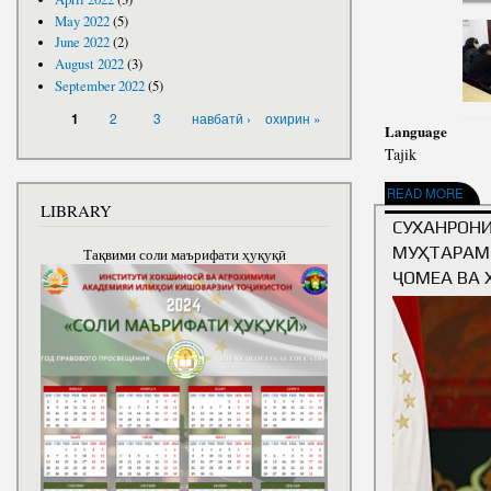
May 2022
(5)
June 2022
(2)
August 2022
(3)
September 2022
(5)
PAGES
2
3
навбатӣ ›
охирин »
1
Language
Tajik
ABOUT НАВРӮЗ РӮЗ
READ MORE
LIBRARY
СУХАНРОН
МУҲТАРАМ
Тақвими соли маърифати ҳуқуқӣ
ҶОМЕА ВА