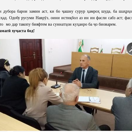
убора барои замин аст, ки бо ҷашну сурур ҳамроҳ шуда, ба шаҳрҳо,
иҳад. Одобу русуми Наврӯз, оини истиқбол аз ин ин фасли сабз аст; фас
 то мо дар такопу бияфтем ва суннатҳои куҳанро ба ҷо биоварем.
магӣ хуҷаста бод!