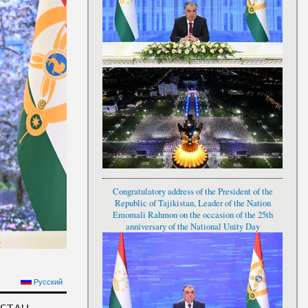
Congratulatory address of the President of the
Republic of Tajikistan, Leader of the Nation
Emomali Rahmon on the occasion of the 25th
anniversary of the National Unity Day
МОМАЛӢ РАҲМОН БА
Русский
НАВРӮЗИ СОЛИ 2024
СТАН,