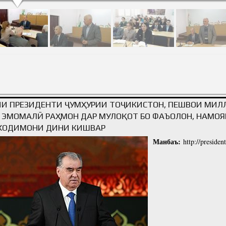
И МУВОЗИНАТИ ТАБИАТ ВА ИНСОН
ИИ ПРЕЗИДЕНТИ ҶУМҲУРИИ ТОҶИКИСТОН, ПЕШВОИ МИЛ
 ЭМОМАЛӢ РАҲМОН ДАР МУЛОҚОТ БО ФАЪОЛОН, НАМО
 ХОДИМОНИ ДИНИ КИШВАР
Манбаъ:
http://presiden