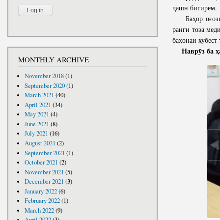
ҷашн бигирем.
Баҳор оғози д
ранги тоза мед
баҳонаи хубест
Наврӯз ба ҳа
MONTHLY ARCHIVE
November 2018
(1)
September 2020
(1)
March 2021
(40)
April 2021
(34)
May 2021
(4)
June 2021
(8)
July 2021
(16)
August 2021
(2)
September 2021
(1)
October 2021
(2)
November 2021
(5)
December 2021
(3)
January 2022
(6)
February 2022
(1)
March 2022
(9)
April 2022
(3)