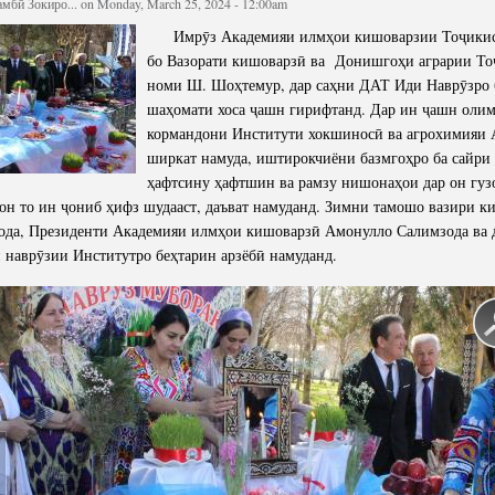
мбӣ Зокиро...
on Monday, March 25, 2024 - 12:00am
cture
Director of Institute
Имрӯз Академияи илмҳои кишоварзии Тоҷикис
Struture of the Institute
бо Вазорати кишоварзӣ ва Донишгоҳи аграрии То
номи Ш. Шоҳтемур, дар саҳни ДАТ Иди Наврӯзро 
Directors and Staff
шаҳомати хоса ҷашн гирифтанд. Дар ин ҷашн олим
кормандони Институти хокшиносӣ ва агрохимияи
ширкат намуда, иштирокчиёни базмгоҳро ба сайри
ҳафтсину ҳафтшин ва рамзу нишонаҳои дар он гуз
тон то ин ҷониб ҳифз шудааст, даъват намуданд. Зимни тамошо вазири 
ода, Президенти Академияи илмҳои кишоварзӣ Амонулло Салимзода ва 
 наврӯзии Институтро беҳтарин арзёбӣ намуданд.