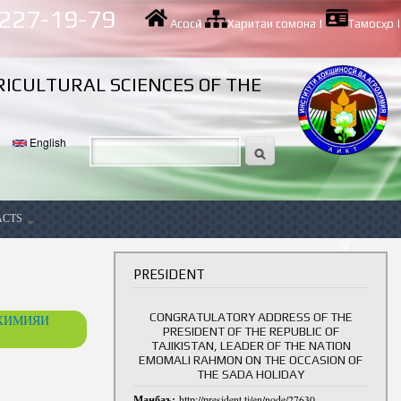
 227-19-79
Асосӣ
|
Харитаи сомона
|
Тамосҳо
|
RICULTURAL SCIENCES OF THE
English
ACTS
ancy
PRESIDENT
CONGRATULATORY ADDRESS OF THE
ОХИМИЯИ
PRESIDENT OF THE REPUBLIC OF
TAJIKISTAN, LEADER OF THE NATION
EMOMALI RAHMON ON THE OCCASION OF
THE SADA HOLIDAY
Манбаъ:
http://president.tj/en/node/27630