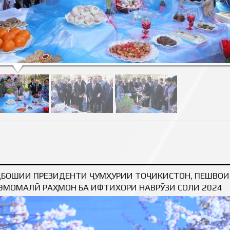
ЛГАРДИ НАВРӮЗИ БАЙНАЛМИЛАЛӢ МУБОРАК!
БОШИИ ПРЕЗИДЕНТИ ҶУМҲУРИИ ТОҶИКИСТОН, ПЕШВО
ЭМОМАЛӢ РАҲМОН БА ИФТИХОРИ НАВРӮЗИ СОЛИ 2024