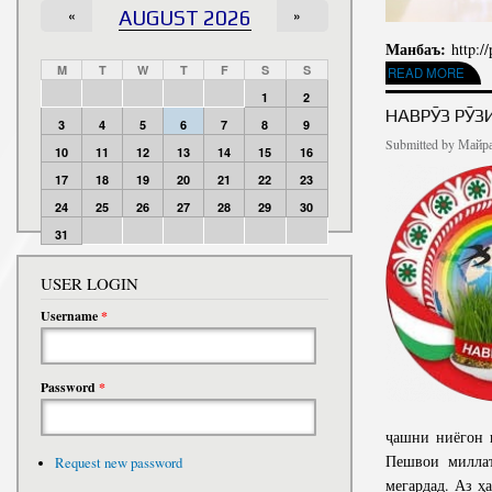
«
AUGUST 2026
»
Манбаъ:
http:/
M
T
W
T
F
S
S
READ MORE
ABOUT ПОЗ
1
2
НАВРӮЗ РӮЗ
3
4
5
6
7
8
9
Submitted by
Майра
10
11
12
13
14
15
16
17
18
19
20
21
22
23
24
25
26
27
28
29
30
31
USER LOGIN
Username
*
Password
*
ҷашни ниёгон 
Пешвои милла
Request new password
мегардад. Аз ҳ