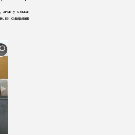
 деҳоту хонаҳо
ле, ки омаданаш