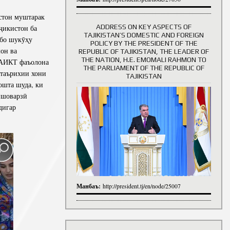
тон муштарак
ADDRESS ON KEY ASPECTS OF
ҷикистон ба
TAJIKISTAN’S DOMESTIC AND FOREIGN
бо шукӯҳу
History of Directors
POLICY BY THE PRESIDENT OF THE
он ва
REPUBLIC OF TAJIKISTAN, THE LEADER OF
THE NATION, H.E. EMOMALI RAHMON TO
 АИКТ фаъолона
THE PARLIAMENT OF THE REPUBLIC OF
 таърихии хони
TAJIKISTAN
ошта шуда, ки
кишоварзӣ
дигар
Манбаъ:
http://president.tj/en/node/25007