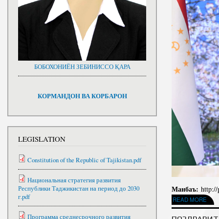
БОБОХОНИЁН ЗЕБИНИССО ҚАРА
КОРМАНДОН ВА КОРБАРОН
LEGISLATION
Constitution of the Republic of Tajikistan.pdf
Национальная стратегия развития
Манбаъ:
Республики Таджикистан на период до 2030
http:/
г.pdf
ABOUT ПАЁМИ ШО
READ MORE
Программа среднесрочного развития
ПОЗДРАВИТ