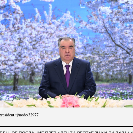
/president.tj/node/32977
ДБОШИИ ПРЕЗИДЕНТИ ҶУМҲУРИИ ТОҶИКИСТОН, ПЕШВОИ МИЛЛАТ МУҲТАРАМ Э
ИФТИХОРИ 
ЕЛЬНОЕ ПОСЛАНИЕ ПРЕЗИДЕНТА РЕСПУБЛИКИ ТАДЖИКИ