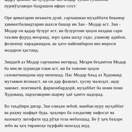
пурмўҳтаворо баҳрашон ифшо сохт:
Оре қиматарин неъмати дунё, сарчашмаи муҳаббати беканор
ҳимматбаландтарин шахси башар ин Зан - Модар аст. Зан -
Модар он қадар бузург аст, ки бузургони ҷаҳон наздаш сари
таъзим фуруд меоранд, зеро ҳама шоҳу гадо, уламову адибон,
фозилону хирадмандон, ва ҳато пайғамбарон низ мероси
модарон ҳастанд.
Зиндагӣ аз Модар сарчашма мегирад. Меҳри беҳамтои Модар
ба мисли хуршеди олам аст, ки ба тамоми ҷаҳон
саховатмандона нур мепошад. Пас Модар баъд аз Худованд
мутаккои ягонааст, ки он дар фазилат, ҳусну малоҳат, ақлу
заковат, поктинатӣ, фармонбардорӣ, муҳаббат ба номи поки
Худованд, парҳезкорию шарму ҳаё ҳамто надорад.
Бо таъдбири дигар, Зан олиҳаи зебоӣ, манбаи нуру муҳаббат
ва раҳму шафқат буда, ҷаҳонро ба озодагиву нафосат ва
назокату латофати худ рўҳи тоза мебахшад. Бе ў ҳеҷ баҳоре
зебо ва ҳеҷ тирамоҳе пурфайз нахоҳад шуд.