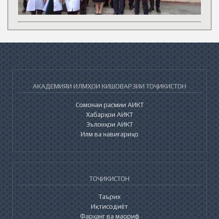
АКАДЕМИЯИ ИЛМҲОИ КИШОВАРЗИИ ТОҶИКИСТОН
Сомонаи расмии АИКТ
Хабарҳои АИКТ
Эълонҳои АИКТ
Илм ва навигариҳо
ТОҶИКИСТОН
Таърих
Иқтисодиёт
Фарҳанг ва маориф