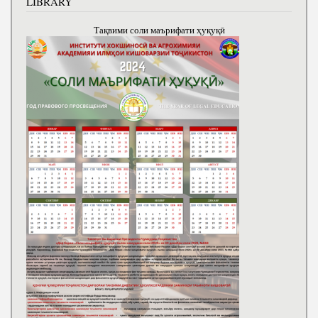
LIBRARY
Тақвими соли маърифати ҳуқуқӣ