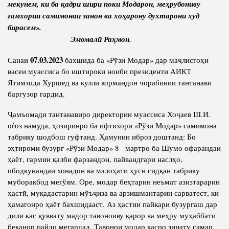
мекунем, ки ба
қ
адри шири поки Модарон, ме
ҳ
рубониву
ғ
амхории самимонаи занон ва хо
ҳарону духтарони худ
Competency
Struture of the Institute
бирасем».
Biography
Directors and Staff
Эмомал
ӣ
Ра
ҳ
мон.
Books
History of Directors
07.03.2023
Санаи
бахшида ба «Рўзи Модар» дар маҷлисгоҳи
Articles
васеи муассиса бо иштироки ноиби президенти АИКТ
Ятимзода Хуршед ва кулли кормандон чорабинии тантанавӣ
Press Center
баргузор гардид.
Ҷамъомади тантанавиро директории муассиса Хоҷаев Ш.И.
PRESIDENT OF THE REPUBLIC OF TAJIKISTAN
оѓоз намуда, ҳозиринро ба ифтихори «Рўзи Модар» самимона
табрику шодбош гуфтанд. Ҳамунин иброз доштанд: Бо
эҳтироми бузург «Рўзи Модар» 8 - мартро ба Шумо офарандаи
ҳаёт, гармии қалби фарзандон, пайвандгари наслҳо,
ободкунандаи хонадон ва малоҳати ҳусн сидқан табрику
муборакбод мегўям. Оре, модар беҳтарин неъмат азизтарарин
ҳастӣ, муқадастарин мўъҷиза ва арзишмантарин сарватест, ки
ҳамагонро ҳаёт бахшидааст. Аз ҳастии пайкари бузургаш дар
дили кас қуввату мадор тавоноиву қарор ва меҳру муҳаббати
беканор пайдо мегардад. Тавонои модар касро зинату самар,