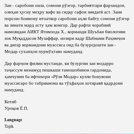
Зан - саробони оила, сомони рўзгор, тарбиятгари фарзандон,
олиҳаи ҳусну меҳру вафо ва сидқу сафои зиндагӣ аст. Зани
порсою боимону итоаткор саробони аҳли байту сомони рўзгор
ва зинати мард асту ҳам комгор. Дар рафти чорабинӣ
намояндаи АИКТ Ятимзода Х., корманди Шуъбаи биологияи
хок Муқаддасов Музаффар, нозири кадр Шабнами Раҳимҷон
ва дигар кормандони муассиса оид ба бузургдошти зан -
Модар суханҳои пурмўҳтаво намуданд.
Дар фарҷом филми мустанде, ки бузургии зан модарро
таҷассум менамуд пешкаши тамошобинон гардонида,
ҳамчунин ба ифтихори «Рўзи Модар» кулли бонувони
муассисаро бо табрикнома ва тўҳфаҳои хотиравӣ қадрдони
намуданд.
Котиб
Уроқов Ё.П.
Language
Tajik