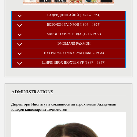
САДРИДДИН АЙНӢ (1878 – 1954)
БОБОҶОН ҒАФУРОВ (1909 – 1977)
МИРЗО ТУРСУНЗОДА (1911-1977)
ЭМОМАЛӢ РАҲМОН
НУСРАТУЛЛО МАХСУМ (1881 – 1938)
ШИРИНШОҲ ШОҲТЕМУР (1899 – 1937)
ADMINISTRATIONS
Директори Институти хокшиносӣ ва агрохимияи Академияи
илмҳои кишоварзии Тоҷикистон