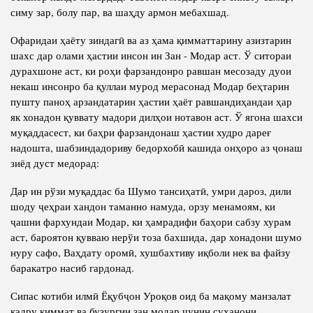
симу зар, болу пар, ва шаҳду армон мебахшад.
Офаридаи ҳаёту зиндагӣ ва аз ҳама қимматтарину азизтарин
шахс дар олами ҳастии инсон ин Зан - Модар аст. Ў ситораи
дурахшоне аст, ки роҳи фарзандонро равшан месозаду дуои
некаш инсонро ба қуллаи мурод мерасонад Модар беҳтарин
пушту паноҳ арзандатарин ҳастии ҳаёт равшандиҳандаи ҳар
як хонадон қуввату мадори дилҳои нотавон аст. Ў ягона шахси
муқаддасест, ки баҳри фарзандонаш ҳастии худро дареғ
надошта, шабзиндадориву бедорхобӣ кашида онҳоро аз ҷонаш
зиёд дуст медорад:
Дар ин рўзи муқаддас ба Шумо тансиҳатӣ, умри дароз, дили
шоду ҷеҳраи хандон таманно намуда, орзу менамоям, ки
ҷашни фархундаи Модар, ки ҳамрадифи баҳори сабзу хурам
аст, бароятон қувваю нерўи тоза бахшида, дар хонадони шумо
нуру сафо, Ваҳдату оромӣ, хушбахтиву иқболи нек ва файзу
баракатро насиб гардонад.
Сипас котиби илмӣ Ёқубҷон Уроқов оид ба мақому манзалат
қадру қиммат ва бузургии зан модар чунин суханони