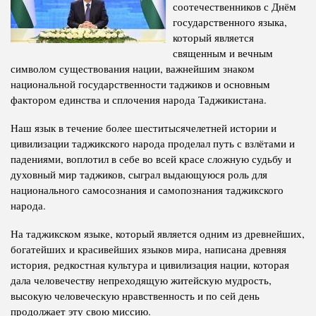
соотечественников с Днём
Competency
Struture of the Institute
государственного языка,
который является
Biography
Directors and Staff
священным и вечным
Books
символом существования нации, важнейшим знаком
History of Directors
национальной государственности таджиков и основным
Articles
фактором единства и сплочения народа Таджикистана.
Press Center
Наш язык в течение более шеститысячелетней истории и
цивилизации таджикского народа проделал путь с взлётами и
PRESIDENT OF THE REPUBLIC OF TAJIKISTAN
падениями, воплотил в себе во всей красе сложную судьбу и
духовный мир таджиков, сыграл выдающуюся роль для
национального самосознания и самопознания таджикского
народа.
На таджикском языке, который является одним из древнейших,
богатейших и красивейших языков мира, написана древняя
история, редкостная культура и цивилизация нации, которая
дала человечеству непреходящую житейскую мудрость,
высокую человеческую нравственность и по сей день
продолжает эту свою миссию.