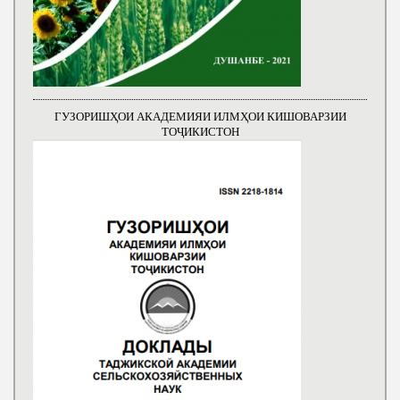
ГУЗОРИШҲОИ АКАДЕМИЯИ ИЛМҲОИ КИШОВАРЗИИ
ТОҶИКИСТОН