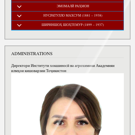
ЭМОМАЛӢ РАҲМОН
НУСРАТУЛЛО МАХСУМ (1881 – 1938)
ШИРИНШОҲ ШОҲТЕМУР (1899 – 1937)
ADMINISTRATIONS
Директори Институти хокшиносӣ ва агрохимияи Академияи
илмҳои кишоварзии Тоҷикистон