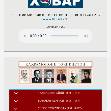
АГЕНТИИ МИЛЛИИ ИТТИЛООТИИ ТОҶИКИСТОН «ХОВАР»
WWW.KHOVAR.TJ
«ХОВАР FM»
САДРИДДИН АЙНӢ (1878 – 1954)
БОБОҶОН ҒАФУРОВ (1909 – 1977)
МИРЗО ТУРСУНЗОДА (1911-1977)