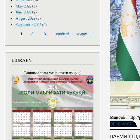
May 2022
(5)
June 2022
(2)
August 2022
(3)
September 2022
(5)
PAGES
2
3
навбатӣ ›
охирин »
1
LIBRARY
Тақвими соли маърифати ҳуқуқӣ
Манбаъ:
http:/
ABOUT ПОЗДРАВИ
READ MORE
ПАЁМИ ШОД