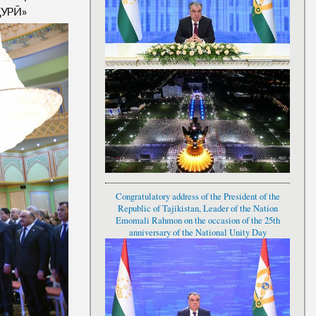
УРӢ»
Congratulatory address of the President of the
Republic of Tajikistan, Leader of the Nation
Emomali Rahmon on the occasion of the 25th
anniversary of the National Unity Day