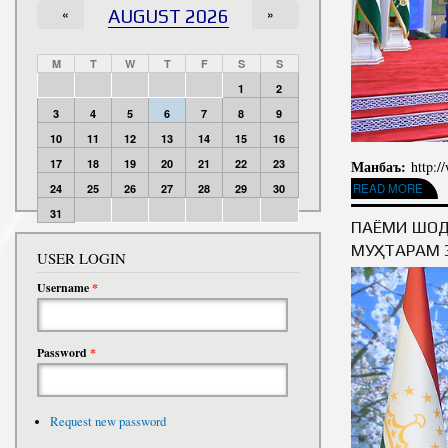
«
AUGUST 2026
»
M
T
W
T
F
S
S
1
2
3
4
5
6
7
8
9
10
11
12
13
14
15
16
Манбаъ:
17
18
19
20
21
22
23
http:/
READ MORE
ABOUT ПОСЛ
24
25
26
27
28
29
30
31
ПАЁМИ ШОД
МУҲТАРАМ 
USER LOGIN
Username
*
Password
*
Request new password