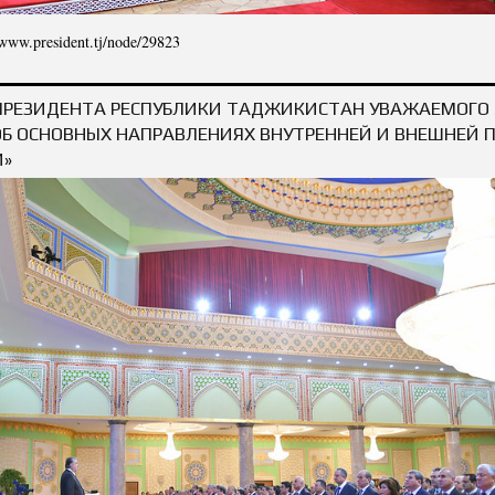
/www.president.tj/node/29823
ПРЕЗИДЕНТИ ҶУМҲУРИИ ТОҶИКИСТОН МУҲТАРАМ ЭМОМАЛӢ РАҲМОН «ДАР БОРА
СИЁСАТИ ДОХИЛӢ ВА
ПРЕЗИДЕНТА РЕСПУБЛИКИ ТАДЖИКИСТАН УВАЖАЕМОГО
ОБ ОСНОВНЫХ НАПРАВЛЕНИЯХ ВНУТРЕННЕЙ И ВНЕШНЕЙ
И»