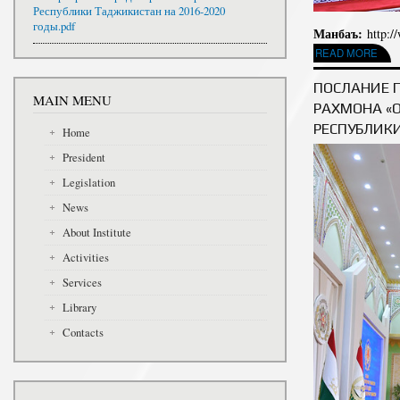
Республики Таджикистан на 2016-2020
годы.pdf
Манбаъ:
http:/
READ MORE
ABOUT ПАЁМИ 
ПОСЛАНИЕ 
MAIN MENU
РАХМОНА «
РЕСПУБЛИК
Home
President
Legislation
News
About Institute
Activities
Services
Library
Contacts