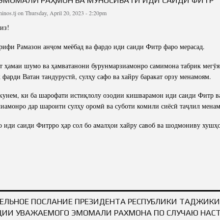
cture
Director of Institute
inos.tj
on Thursday, April 20, 2023 - 2:20pm
Struture of the Institute
из!
Directors and Staff
ифи Рамазон анҷом меёбад ва фардо иди саиди Фитр фаро мерасад.
т ҳамаи шумо ва ҳамватанони бурунмарзиамонро самимона табрик мегӯя
 фарди Ватан тандурустӣ, сулҳу сафо ва хайру баракат орзу менамоям.
унем, ки ба шарофати истиқлолу озодии кишварамон иди саиди Фитр в
иамонро дар шароити сулҳу оромӣ ва суботи комили сиёсӣ таҷлил мена
 иди саиди Фитрро ҳар сол бо амалҳои хайру савоб ва шодмониву хушҳ
ДБОШИИ ПРЕЗИДЕНТИ ҶУМҲУРИИ ТОҶИКИСТОН, ПЕШВОИ МИЛЛАТ МУҲТАРАМ Э
МУНОСИБАТ
ЕЛЬНОЕ ПОСЛАНИЕ ПРЕЗИДЕНТА РЕСПУБЛИКИ ТАДЖИКИ
ЦИИ УВАЖАЕМОГО ЭМОМАЛИ РАХМОНА ПО СЛУЧАЮ НАС