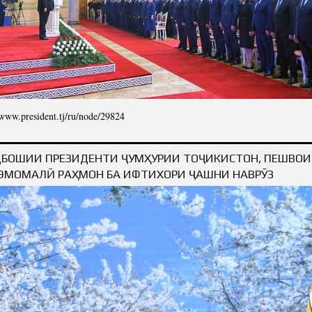
/www.president.tj/ru/node/29824
АНИЕ ПРЕЗИДЕНТА РЕСПУБЛИКИ ТАДЖИКИСТАН УВАЖАЕМОГО ЭМОМАЛИ РАХМ
НАПРАВЛЕНИЯХ ВНУТРЕННЕЙ И ВНЕШНЕЙ ПОЛИ
БОШИИ ПРЕЗИДЕНТИ ҶУМҲУРИИ ТОҶИКИСТОН, ПЕШВО
ЭМОМАЛӢ РАҲМОН БА ИФТИХОРИ ҶАШНИ НАВРӮЗ