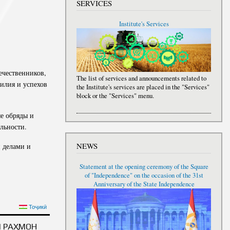
SERVICES
Institute's Services
ечественников,
The list of services and announcements related to
илия и успехов
the Institute's services are placed in the "Services"
block or the "Services" menu.
е обряды и
льности.
NEWS
 делами и
Statement at the opening ceremony of the Square
of "Independence" on the occasion of the 31st
Anniversary of the State Independence
НАЦИИ УВАЖАЕМОГО
Тоҷикӣ
Я ПРАЗДНИКА ФИТР
Ӣ РАҲМОН