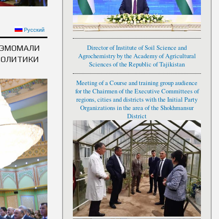
И САМТҲОИ АСОСИИ
Русский
 ХОРИҶИИ ҶУМҲУРӢ»
 ЭМОМАЛИ
Director of Institute of Soil Science and
Agrochemistry by the Academy of Agricultural
 ПОЛИТИКИ
Sciences of the Republic of Tajikistan
Meeting of a Course and training group audience
for the Chairmen of the Executive Committees of
regions, cities and districts with the Initial Party
Organizations in the area of the Shokhmansur
District