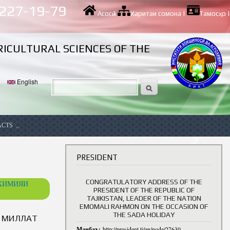
 227-19-79
Асосӣ
|
Харитаи сомона
|
Тамосҳо
|
RICULTURAL SCIENCES OF THE
English
ACTS
ancy
PRESIDENT
CONGRATULATORY ADDRESS OF THE
ОХИМИЯИ
PRESIDENT OF THE REPUBLIC OF
TAJIKISTAN, LEADER OF THE NATION
EMOMALI RAHMON ON THE OCCASION OF
THE SADA HOLIDAY
И МИЛЛАТ
Манбаъ:
http://president.tj/en/node/27630