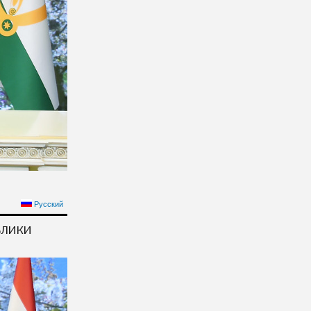
МОМАЛӢ РАҲМОН БА
Русский
ОРИ ҶАШНИ НАВРӮЗ
БЛИКИ