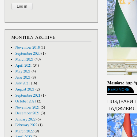
MONTHLY ARCHIVE
November 2018
(1)
September 2020
(1)
March 2021
(40)
April 2021
(34)
May 2021
(4)
June 2021
(8)
Манбаъ:
http:/
July 2021
(16)
August 2021
(2)
ABOUT ПАЁМИ ШО
READ MORE
September 2021
(1)
ПОЗДРАВИТ
October 2021
(2)
November 2021
(5)
ТАДЖИКИСТ
December 2021
(3)
January 2022
(6)
February 2022
(1)
March 2022
(9)
April 2022
(3)