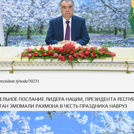
/prezident.tj/node/30231
ДБОШИИ ПРЕЗИДЕНТИ ҶУМҲУРИИ ТОҶИКИСТОН, ПЕШВОИ МИЛЛАТ МУҲТАРАМ Э
ИФТИХ
ЕЛЬНОЕ ПОСЛАНИЕ ЛИДЕРА НАЦИИ, ПРЕЗИДЕНТА РЕСПУ
АН ЭМОМАЛИ РАХМОНА В ЧЕСТЬ ПРАЗДНИКА НАВРУЗ