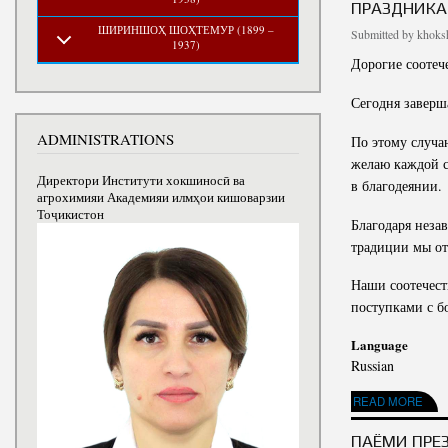
ПРАЗДНИКА
ШИРИНШОҲ ШОҲТЕМУР (1899 –
Submitted by
khoksh
1937)
Дорогие соотеч
Сегодня заверш
ADMINISTRATIONS
По этому случа
желаю каждой с
Директори Институти хокшиносӣ ва
в благодеянии.
агрохимияи Академияи илмҳои кишоварзии
Тоҷикистон
Благодаря неза
традиции мы от
Наши соотечест
поступками с б
Language
Russian
READ MORE
ABOUT ПОЗ
ПАЁМИ ПРЕ