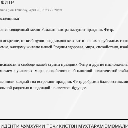
 ФИТР
inos.tj
on Thursday, April 20, 2023 - 2:20pm
ественники!
ается священный месяц Рамазан, завтра наступит праздник Фитр.
ю искренне, от всей души поздравляю всех вас и наших зарубежных соот
емье, каждому жителю нашей Родины здоровья, мира, спокойствия, изоб
висимости и свободе нашей страны праздник Фитр и другие национальны
мечаем в условиях мира, спокойствия и абсолютной политической стаби
венники каждый год встречают праздник Фитр добрыми благочестивыми
ольшой радостью и надеждой на светлое будущее.
ДРАВИТЕЛЬНОЕ ПОСЛАНИЕ ПРЕЗИДЕНТА РЕСПУБЛИКИ ТАДЖИКИСТАН, ЛИДЕРА 
ЭМОМАЛИ РАХМОНА ПО СЛУЧАЮ НАСТУПЛЕНИ
ЗИДЕНТИ ҶУМҲУРИИ ТОҶИКИСТОН МУҲТАРАМ ЭМОМАЛ