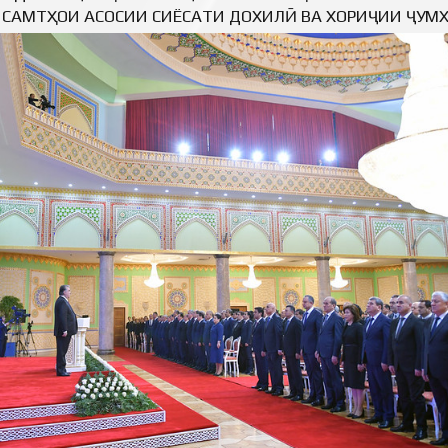
И САМТҲОИ АСОСИИ СИЁСАТИ ДОХИЛӢ ВА ХОРИҶИИ ҶУМҲ