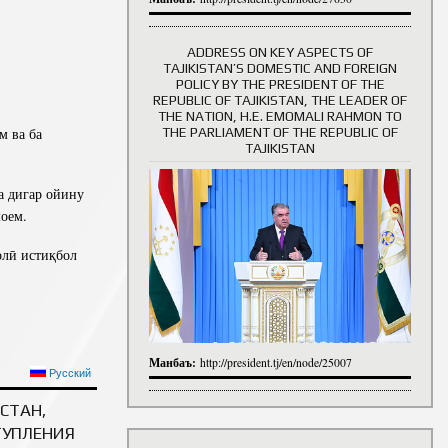
ADDRESS ON KEY ASPECTS OF
TAJIKISTAN’S DOMESTIC AND FOREIGN
History of Directors
POLICY BY THE PRESIDENT OF THE
REPUBLIC OF TAJIKISTAN, THE LEADER OF
THE NATION, H.E. EMOMALI RAHMON TO
м ва ба
THE PARLIAMENT OF THE REPUBLIC OF
TAJIKISTAN
а дигар ойину
моем.
олӣ истиқбол
Манбаъ:
http://president.tj/en/node/25007
МОМАЛӢ РАҲМОН БА
Русский
И ИДИ САИДИ ФИТР
СТАН,
ТУПЛЕНИЯ