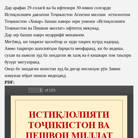
Дар арафаи 29-солагӣ ва ба ифтихори 30-юмин солгарди
Полномочия
Структура Института
Истиқлолияти давлатии Тоҷикистон Агентии миллии иттилоотии
Биография
Руководители и сотрудники
Тоҷикистон «Ховар» бахши наверо зери унвони «Истиқлолияти
Тоҷикистон ва Пешвои миллат» ифтитоҳ мекунад.
Книги
История руководителей
Дар зер бахши навро муаррифӣ менамоем.
Статьи
Мегӯянд, ки таърихе ҷаззобтар аз худи таърих вуҷуд надорад.
Аммо таърихро шахсиятҳои барҷаста меофаранд, ки бо андеша,
Пресс-центр
сухан ва аъмоли худ ба зиндагии як халқ ва ё кишвари том таъсири
бузург мегузоранд.
ПРЕЗИДЕНТ РЕСПУБЛИКИ ТАДЖИКИСТАН
Онҳо бо зиндагии шоистаи худ ба дигар инсонҳои рӯи Замин
намунаи ибрат нишон медиҳанд.
PDF: