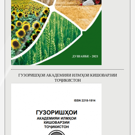
ГУЗОРИШҲОИ АКАДЕМИЯИ ИЛМҲОИ КИШОВАРЗИИ
ТОҶИКИСТОН