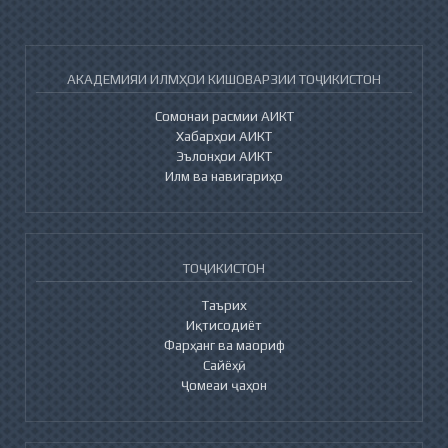
АКАДЕМИЯИ ИЛМҲОИ КИШОВАРЗИИ ТОҶИКИСТОН
Сомонаи расмии АИКТ
Хабарҳои АИКТ
Эълонҳои АИКТ
Илм ва навигариҳо
ТОҶИКИСТОН
Таърих
Иқтисодиёт
Фарҳанг ва маориф
Сайёҳӣ
Ҷомеаи ҷаҳон