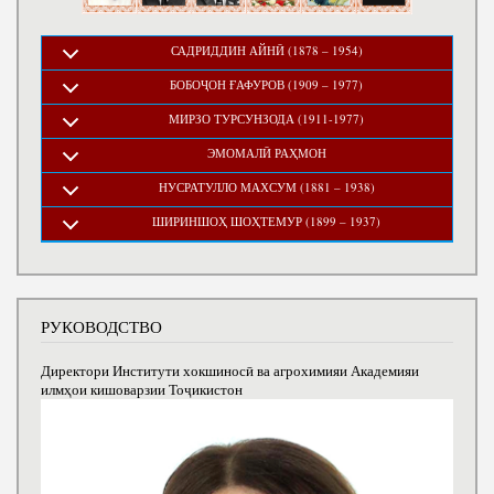
САДРИДДИН АЙНӢ (1878 – 1954)
БОБОҶОН ҒАФУРОВ (1909 – 1977)
МИРЗО ТУРСУНЗОДА (1911-1977)
ЭМОМАЛӢ РАҲМОН
НУСРАТУЛЛО МАХСУМ (1881 – 1938)
ШИРИНШОҲ ШОҲТЕМУР (1899 – 1937)
РУКОВОДСТВО
Директори Институти хокшиносӣ ва агрохимияи Академияи
илмҳои кишоварзии Тоҷикистон