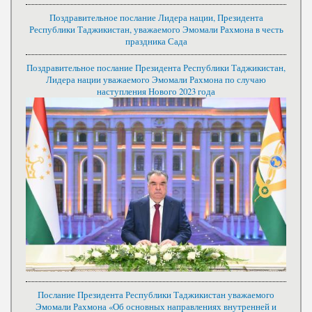
Поздравительное послание Лидера нации, Президента
Республики Таджикистан, уважаемого Эмомали Рахмона в честь
праздника Сада
Поздравительное послание Президента Республики Таджикистан,
Лидера нации уважаемого Эмомали Рахмона по случаю
наступления Нового 2023 года
Послание Президента Республики Таджикистан уважаемого
Эмомали Рахмона «Об основных направлениях внутренней и