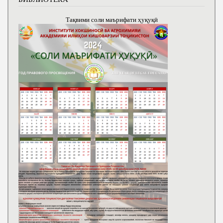
Тақвими соли маърифати ҳуқуқӣ