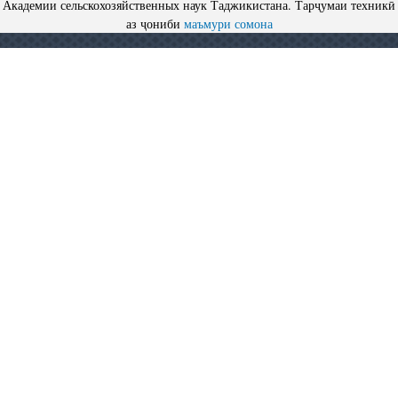
Академии сельскохозяйственных наук Таджикистана. Тарҷумаи техникӣ
аз ҷониби
маъмури сомона