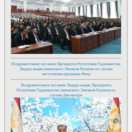
Поздравительное послание Президента Республики Таджикистан,
Лидера нации уважаемого Эмомали Рахмона по случаю
наступления праздника Фитр
Поздравительное послание Лидера нации, Президента
Республики Таджикистан уважаемого Эмомали Рахмона по
случаю Дня матери