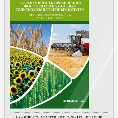
ГУЗОРИШҲОИ АКАДЕМИЯИ ИЛМҲОИ КИШОВАРЗИИ