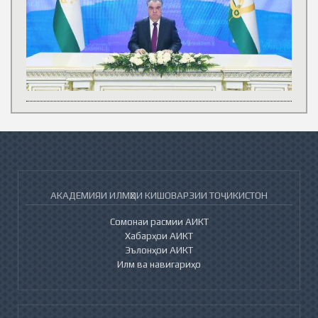
АКАДЕМИЯИ ИЛМҲОИ КИШОВАРЗИИ ТОҶИКИСТОН
Сомонаи расмии АИКТ
Хабарҳои АИКТ
Эълонҳои АИКТ
Илм ва навигариҳо