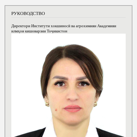
РУКОВОДСТВО
Директори Институти хокшиносӣ ва агрохимияи Академияи
илмҳои кишоварзии Тоҷикистон