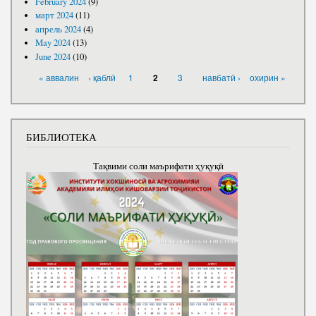
February 2024
(9)
март 2024
(11)
апрель 2024
(4)
May 2024
(13)
June 2024
(10)
PAGES
« аввалин
‹ қаблӣ
1
3
навбатӣ ›
охирин »
2
БИБЛИОТЕКА
Тақвими соли маърифати ҳуқуқӣ