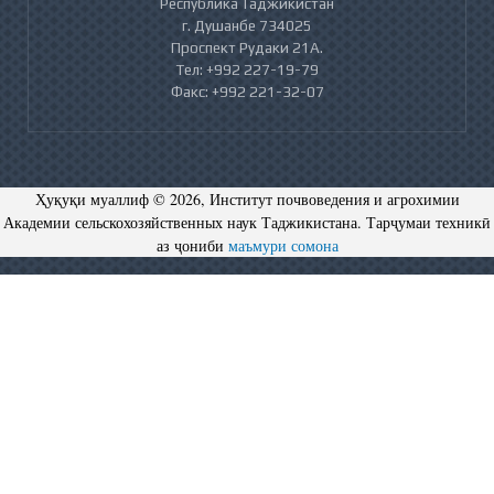
Республика Таджикистан
г. Душанбе 734025
Проспект Рудаки 21А.
Тел: +992 227-19-79
Факс: +992 221-32-07
Ҳуқуқи муаллиф © 2026, Институт почвоведения и агрохимии
Академии сельскохозяйственных наук Таджикистана. Тарҷумаи техникӣ
аз ҷониби
маъмури сомона