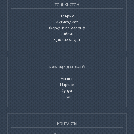
ТОҶИКИСТОН
Таърих
Иқтисодиёт
Фарҳанг ва маориф
Сайёҳӣ
Ҷомеаи ҷаҳон
РАМЗҲОИ ДАВЛАТӢ
Нишон
Парчам
Суруд
Пул
КОНТАКТЫ