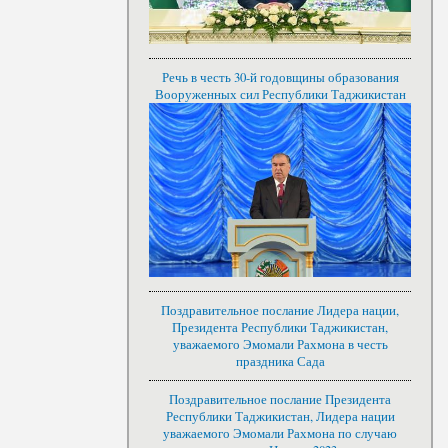
Речь в честь 30-й годовщины образования
Вооруженных сил Республики Таджикистан
Поздравительное послание Лидера нации,
Президента Республики Таджикистан,
уважаемого Эмомали Рахмона в честь
праздника Сада
Поздравительное послание Президента
Республики Таджикистан, Лидера нации
уважаемого Эмомали Рахмона по случаю