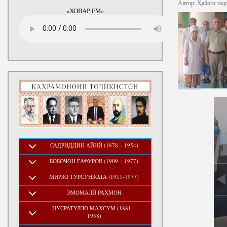
годы
Автор:
Ҳайати тад
«ХОВАР FM»
САДРИДДИН АЙНӢ (1878 – 1954)
БОБОҶОН ҒАФУРОВ (1909 – 1977)
МИРЗО ТУРСУНЗОДА (1911-1977)
ЭМОМАЛӢ РАҲМОН
НУСРАТУЛЛО МАХСУМ (1881 –
1938)