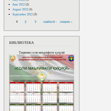
June 2022
(2)
August 2022
(3)
September 2022
(5)
PAGES
2
3
навбатӣ ›
охирин »
1
БИБЛИОТЕКА
Тақвими соли маърифати ҳуқуқӣ