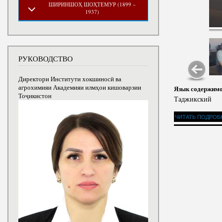
ШИРИНШОҲ ШОҲТЕМУР (1899 –
1937)
РУКОВОДСТВО
Директори Институти хокшиносӣ ва
агрохимияи Академияи илмҳои кишоварзии
Язык содержим
Тоҷикистон
Таджикский
ЧИТАТЬ ПОДРОБ