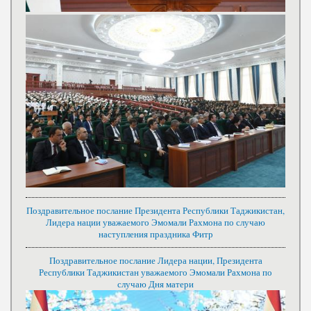
Поздравительное послание Президента Республики Таджикистан,
Лидера нации уважаемого Эмомали Рахмона по случаю
наступления праздника Фитр
Поздравительное послание Лидера нации, Президента
Республики Таджикистан уважаемого Эмомали Рахмона по
случаю Дня матери