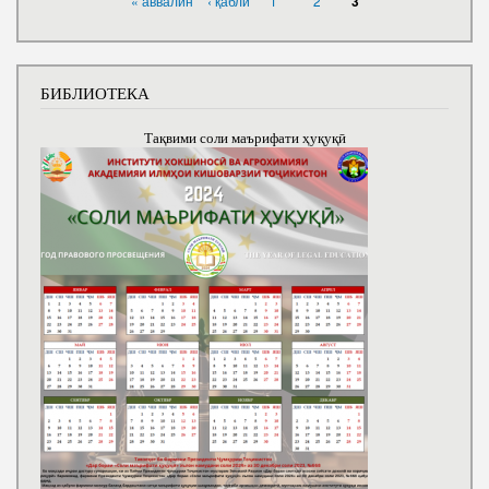
« аввалин
‹ қаблӣ
1
2
3
БИБЛИОТЕКА
Тақвими соли маърифати ҳуқуқӣ