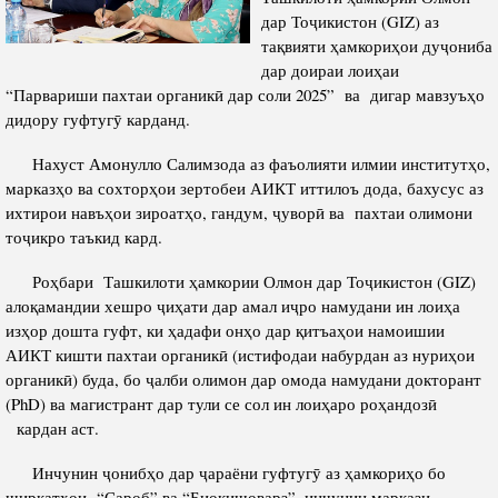
дар Тоҷикистон (GIZ) аз
Полномочия
Структура Института
тақвияти ҳамкориҳои дуҷониба
дар доираи лоиҳаи
Биография
Руководители и сотрудники
“Парвариши пахтаи органикӣ дар соли 2025” ва дигар мавзуъҳо
Книги
История руководителей
дидору гуфтугӯ карданд.
Статьи
Нахуст Амонулло Салимзода аз фаъолияти илмии институтҳо,
Пресс-центр
марказҳо ва сохторҳои зертобеи АИКТ иттилоъ дода, бахусус аз
ихтирои навъҳои зироатҳо, гандум, ҷуворӣ ва пахтаи олимони
тоҷикро таъкид кард.
ПРЕЗИДЕНТ РЕСПУБЛИКИ ТАДЖИКИСТАН
Роҳбари Ташкилоти ҳамкории Олмон дар Тоҷикистон (GIZ)
алоқамандии хешро ҷиҳати дар амал иҷро намудани ин лоиҳа
изҳор дошта гуфт, ки ҳадафи онҳо дар қитъаҳои намоишии
АИКТ кишти пахтаи органикӣ (истифодаи набурдан аз нуриҳои
органикӣ) буда, бо ҷалби олимон дар омода намудани докторант
(PhD) ва магистрант дар тули се сол ин лоиҳаро роҳандозӣ
кардан аст.
Инчунин ҷонибҳо дар ҷараёни гуфтугӯ аз ҳамкориҳо бо
ширкатҳои “Сароб” ва “Биокишоварз”, инчунин маркази