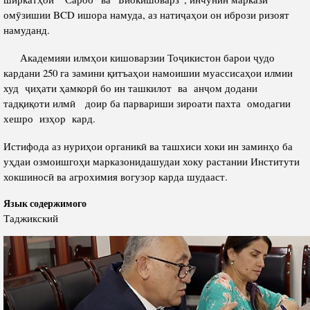
омӯзишии BCD ишора намуда, аз натиҷаҳои он ибрози ризоят
намуданд.
Академияи илмҳои кишоварзии Тоҷикистон барои ҷудо
кардани 250 га замини қитъаҳои намоишии муассисаҳои илмии
худ ҷиҳати ҳамкорӣ бо ин ташкилот ва анҷом додани
тадқиқоти илмӣ доир ба парвариши зироати пахта омодагии
хешро изҳор кард.
Истифода аз нуриҳои органикӣ ва ташхиси хоки ин заминҳо ба
уҳдаи озмоишгоҳи марказонидашудаи хоку растании Институти
хокшиносӣ ва агрохимия вогузор карда шудааст.
Язык содержимого
Таджикский