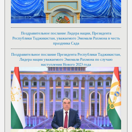
Поздравительное послание Лидера нации, Президента
Республики Таджикистан, уважаемого Эмомали Рахмона в честь
праздника Сада
Поздравительное послание Президента Республики Таджикистан,
Лидера нации уважаемого Эмомали Рахмона по случаю
наступления Нового 2023 года