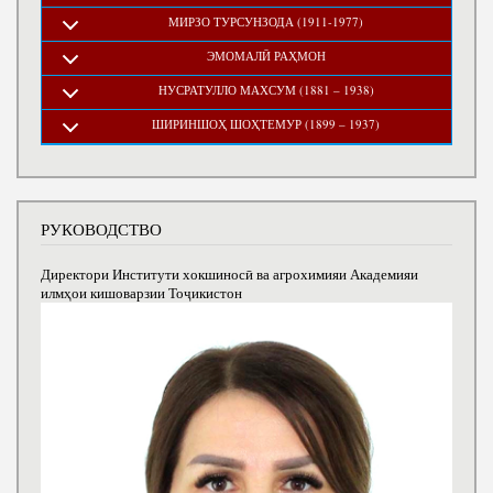
МИРЗО ТУРСУНЗОДА (1911-1977)
ЭМОМАЛӢ РАҲМОН
НУСРАТУЛЛО МАХСУМ (1881 – 1938)
ШИРИНШОҲ ШОҲТЕМУР (1899 – 1937)
РУКОВОДСТВО
Директори Институти хокшиносӣ ва агрохимияи Академияи
илмҳои кишоварзии Тоҷикистон