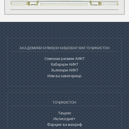
АКАДЕМИЯИ ИЛМҲОИ КИШОВАРЗИИ ТОҶИКИСТОН
Сомонаи расмии АИКТ
Хабарҳои АИКТ
Эълонҳои АИКТ
Илм ва навигариҳо
ТОҶИКИСТОН
Таърих
Иқтисодиёт
Фарҳанг ва маориф