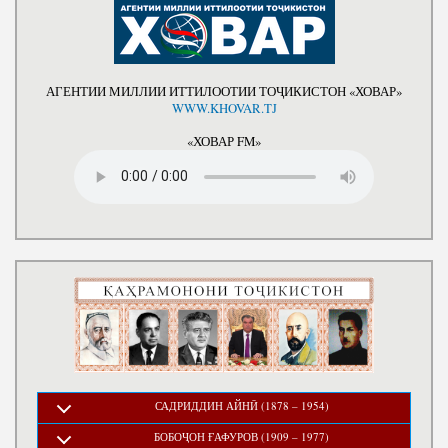
АГЕНТИИ МИЛЛИИ ИТТИЛООТИИ ТОҶИКИСТОН «ХОВАР»
WWW.KHOVAR.TJ
«ХОВАР FM»
САДРИДДИН АЙНӢ (1878 – 1954)
БОБОҶОН ҒАФУРОВ (1909 – 1977)