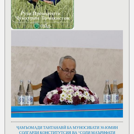
ҶАМЪОМАДИ ТАНТАНАВӢ БА МУНОСИБАТИ 30-ЮМИН
СОЛГАРДИ КОНСТИТУТСИЯ ВА “СОЛИ МАЪРИФАТИ