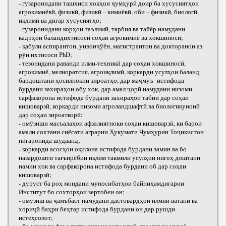
- гузаронидани ташхиси хокҳои ҷумҳурӣ доир ба хусусиятҳои
агрокимиёвӣ, физикӣ, физикӣ – кимиёвӣ, оби – физикӣ, биологӣ,
иқлимӣ ва дигар хусусиятҳо;
- гузаронидани корҳои таълимӣ, тарбия ва тайёр намудани
кадрҳои баландихтисоси соҳаи агрокимиё ва хокшиносӣ;
- қабули аспирантон, унвонҷӯён, магистрантон ва докторанон аз
рӯи ихтисоси РhD;
- тезонидани раванди илми-техникӣ дар соҳаи хокшиносӣ,
агрокимиё, мелиоратсия, агроиқлимӣ, коркарди усулҳои баланд
бардоштани ҳосилнокии зироатҳо, дар маҷмӯъ истифода
бурдани захираҳои обу хок, дар амал ҷорӣ намудани низоми
сарфакорона истифода бурдани захираҳои табии дар соҳаи
кишоварзӣ, коркарди низоми агроландшафтӣ ва биологикунонӣ
дар соҳаи зироаткорӣ;
- омӯзиши масъалаҳои афзалиятноки соҳаи кишоварзӣ, ки барои
амали сохтани сиёсати аграрии Ҳукумати Ҷумҳурии Тоҷикистон
нигаронида шудаанд;
- коркарди асосҳои оқилона истифода бурдани замин ва бо
назардошти тағъирёбии иқлим такмили усулҳои нигоҳ доштани
намии хок ва сарфакорона истифода бурдани об дар соҳаи
кишоварзӣ;
- дуруст ба роҳ мондани муносибатҳои байниҳамдигарии
Институт бо сохторҳои зертобеи он;
- омӯзиш ва ҷамъбаст намудани дастовардҳои илмии ватанӣ ва
хориҷӣ баҳри беҳтар истифода бурдани он дар рушди
истеҳсолот;