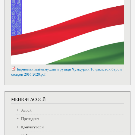
Барномаи миёнамуҳлати рушди Ҹумҳурии Тоҷикистон барои
солҳои 2016-2020.pdf
МЕНЮИ АСОСӢ
Асосӣ
Президент
Қонунгузорӣ