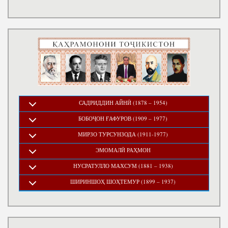
САДРИДДИН АЙНӢ (1878 – 1954)
БОБОҶОН ҒАФУРОВ (1909 – 1977)
МИРЗО ТУРСУНЗОДА (1911-1977)
ЭМОМАЛӢ РАҲМОН
НУСРАТУЛЛО МАХСУМ (1881 – 1938)
ШИРИНШОҲ ШОҲТЕМУР (1899 – 1937)