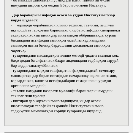
- бо мақсади фаъолияти пурмаҳсули илмӣ, таъмин ва муҳаё
намудани шароитҳои меҳнатӣ барои олимони Институт.
Дар баробари вазифаҳои асоси ба ӯҳдаи Институт вогузор
карда шудааст:
- коркарди чорабиниҳои илмию техникӣ, таълимӣ, пешгӯии
иқтисодӣ ва тарҳрезии барномаҳо оид ба истифодаи самараноки
захираҳои хок ва замин дар минтақаҳои обёришаванда, суръат
бахшидани истифодаи заминҳои лалмӣ, аз худ намудани
заминҳои нав ва баланд бардоштани ҳосилнокии заминҳои
чарогоҳ;
- гузаронидани маслиҳатҳои илмию методӣ ҷиҳати таҳқиқи хок,
баҳо додан ба сифати хок баҳри андешидани тадбирҳои зарурӣ
бар зидди таназзулёбии хок;
- гузаронидани корҳои ташфиқотию фаҳмондадиҳӣ, семинару
машваратҳо дар бораи истифодаи самараноку оқилонаи замин,
коркарди хок, кишт ва истифодабарии самараноки нуриҳои
органикию маъданӣ;
- таъмин намудани назорати муаллифӣ барои ҷорӣ намудани
технологияи муосир;
- иштирок дар корҳои илмию тадқиқотӣ, ки дар асоси
шартномаҳои тарафайн аз ҷониби Институтҳои илмию
тадқиқотии мамлакатҳои хориҷӣ гузаронида шудаанд.