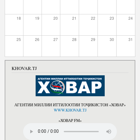
Салоҳият
Сохтори Институт
Тарҷумаи ҳол
Роҳбарон ва кормандон
18
19
20
21
22
23
24
Китобҳо
Таърихи роҳбарон
Мақолаҳо
25
26
27
28
29
30
31
Хадамоти матбуот
ПРЕЗИДЕНТИ ҶУМҲУРИИ ТОҶИКИСТОН
KHOVAR.TJ
АГЕНТИИ МИЛЛИИ ИТТИЛООТИИ ТОҶИКИСТОН «ХОВАР»
WWW.KHOVAR.TJ
«ХОВАР FM»