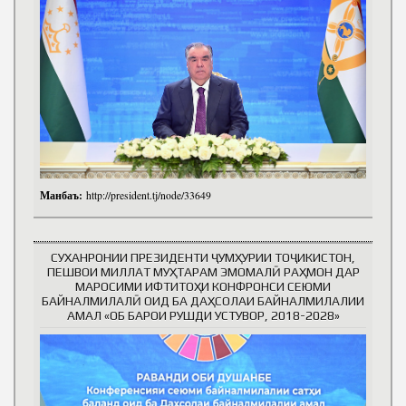
Манбаъ:
http://president.tj/node/33649
СУХАНРОНИИ ПРЕЗИДЕНТИ ҶУМҲУРИИ ТОҶИКИСТОН,
ПЕШВОИ МИЛЛАТ МУҲТАРАМ ЭМОМАЛӢ РАҲМОН ДАР
МАРОСИМИ ИФТИТОҲИ КОНФРОНСИ СЕЮМИ
БАЙНАЛМИЛАЛӢ ОИД БА ДАҲСОЛАИ БАЙНАЛМИЛАЛИИ
АМАЛ «ОБ БАРОИ РУШДИ УСТУВОР, 2018-2028»