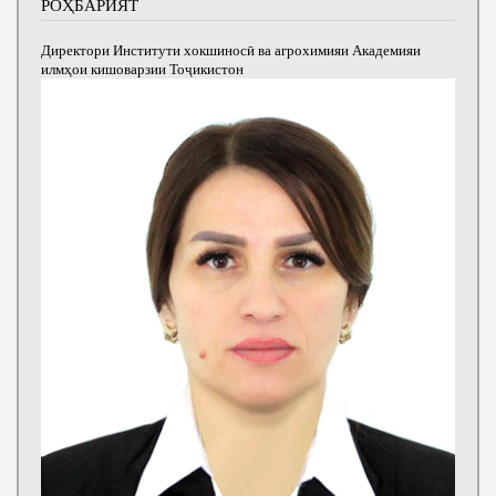
РОҲБАРИЯТ
Директори Институти хокшиносӣ ва агрохимияи Академияи
илмҳои кишоварзии Тоҷикистон