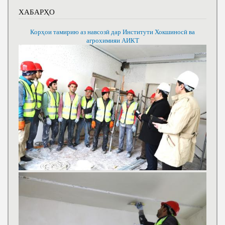
ХАБАРҲО
Корҳои тамирию аз навсозӣ дар Институти Хокшиносӣ ва
агрохимияи АИКТ