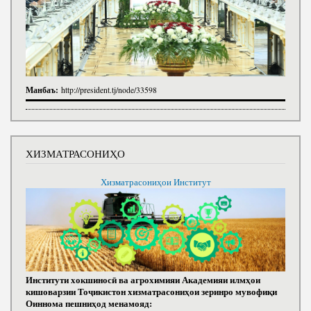
Манбаъ:
http://president.tj/node/33598
ХИЗМАТРАСОНИҲО
Хизматрасониҳои Институт
Институти хокшиносӣ ва агрохимияи Академияи илмҳои
кишоварзии Тоҷикистон хизматрасониҳои зеринро мувофиқи
Оиннома пешниҳод менамояд: