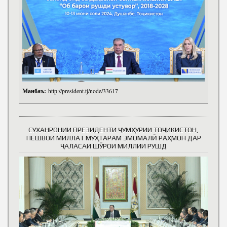
Манбаъ:
http://president.tj/node/33617
СУХАНРОНИИ ПРЕЗИДЕНТИ ҶУМҲУРИИ ТОҶИКИСТОН,
ПЕШВОИ МИЛЛАТ МУҲТАРАМ ЭМОМАЛӢ РАҲМОН ДАР
ҶАЛАСАИ ШӮРОИ МИЛЛИИ РУШД