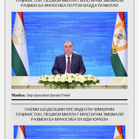
ТОҶИКИСТОН, ПЕШВОИ МИЛЛАТ МУҲТАРАМ ЭМОМАЛӢ
РАҲМОН БА МУНОСИБАТИ РӮЗИ ВАҲДАТИ МИЛЛӢ
Манбаъ:
http://president.tj/node/33668
ПАЁМИ ШОДБОШИИ ПРЕЗИДЕНТИ ҶУМҲУРИИ
ТОҶИКИСТОН, ПЕШВОИ МИЛЛАТ МУҲТАРАМ ЭМОМАЛӢ
РАҲМОН БА МУНОСИБАТИ ИДИ ҚУРБОН