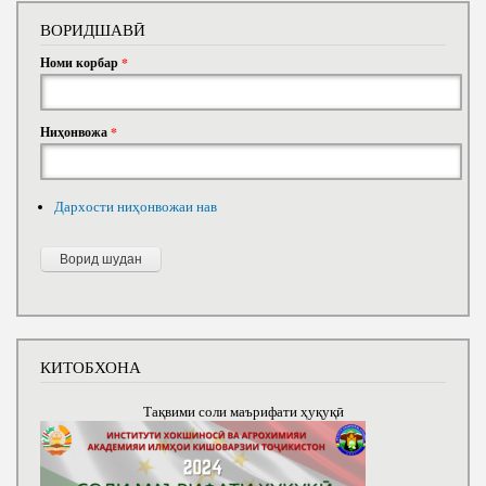
ВОРИДШАВӢ
Номи корбар
*
Ниҳонвожа
*
Дархости ниҳонвожаи нав
КИТОБХОНА
Тақвими соли маърифати ҳуқуқӣ