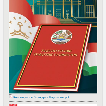
Конститутсияи Ҷумҳурии Тоҷикистон.pdf