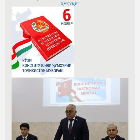
ҲУҚУҚӢ”