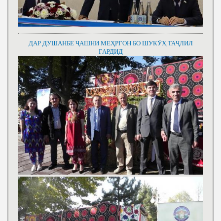
ДАР ДУШАНБЕ ҶАШНИ МЕҲРГОН БО ШУКӮҲ ТАҶЛИЛ
ГАРДИД