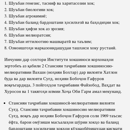
Шуъбаи генезис, тасниф ва харитасозии хок;
Шуъбаи биологияи хок;
Шуъбаи агрокимиё;
Шуъбаи баланд бардоштани ҳосилхезӣ ва баҳодиҳии хок;
Шуъбаи ҳифзи хок аз эрозия;
Шуъбаи мелиоратсия;
Шуъбаи иттилоотию машваратӣ ва таълим;
Озмоишгоҳи марказонидашудаи ташхиси хоку рустанӣ.
Инчунин дар сохтори Институти хокшиноси корхонаҳои
зертобеъ аз қабили 2 Стансияи таҷрибавии хокшиносию-
мелиоративии Вахши (ноҳияи Бохтар) дар вилояти Хатлон
буда ва дар вилояти Суғд, ноҳияи Бобоҷон Ғафуров
воқеъгардида, 3 пойгоҳҳои таҷрибавии Файзобод, Ваҳдат ва
Хуросон ва 1 такягоҳи илмии Хоҷа Оби Гарм амал мекунанд.
Стансияи таҷрибави хокшиносӣ-мелиоративии вилояти
Суғд. Стансияи таҷрибавии хокшиносию мелиоративии
Суғд, воқеъ дар ноҳияи Бобоҷон Ғафуров соли 1969 таъсис
ёфта, барои омӯзиши масъалаҳои шӯрии хокҳо ва баланд
бардоштани ҳосилхезии хокҳои кӯҳнаобёришудаи қисмати