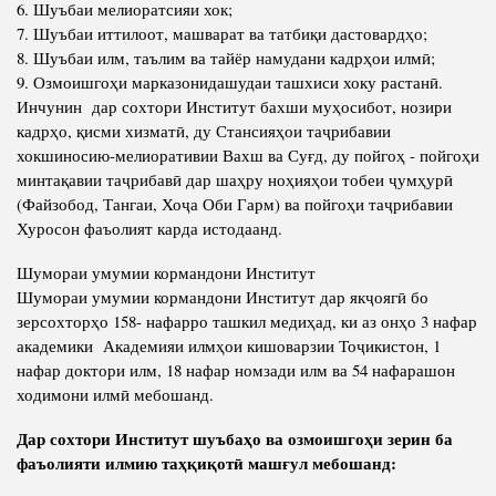
6. Шуъбаи мелиоратсияи хок;
Салоҳият
Сохтори Институт
7. Шуъбаи иттилоот, машварат ва татбиқи дастовардҳо;
Тарҷумаи ҳол
Роҳбарон ва кормандон
8. Шуъбаи илм, таълим ва тайёр намудани кадрҳои илмӣ;
9. Озмоишгоҳи марказонидашудаи ташхиси хоку растанӣ.
Китобҳо
Таърихи роҳбарон
Инчунин дар сохтори Институт бахши муҳосибот, нозири
Мақолаҳо
кадрҳо, қисми хизматӣ, ду Стансияҳои таҷрибавии
хокшиносию-мелиоративии Вахш ва Суғд, ду пойгоҳ - пойгоҳи
Хадамоти матбуот
минтақавии таҷрибавӣ дар шаҳру ноҳияҳои тобеи ҷумҳурӣ
(Файзобод, Тангаи, Хоҷа Оби Гарм) ва пойгоҳи таҷрибавии
ПРЕЗИДЕНТИ ҶУМҲУРИИ ТОҶИКИСТОН
Хуросон фаъолият карда истодаанд.
Шумораи умумии кормандони Институт
Шумораи умумии кормандони Институт дар якҷоягӣ бо
зерсохторҳо 158- нафарро ташкил медиҳад, ки аз онҳо 3 нафар
академики Академияи илмҳои кишоварзии Тоҷикистон, 1
нафар доктори илм, 18 нафар номзади илм ва 54 нафарашон
ходимони илмӣ мебошанд.
Дар сохтори Институт шуъбаҳо ва озмоишгоҳи зерин ба
фаъолияти илмию таҳқиқотӣ машғул мебошанд: