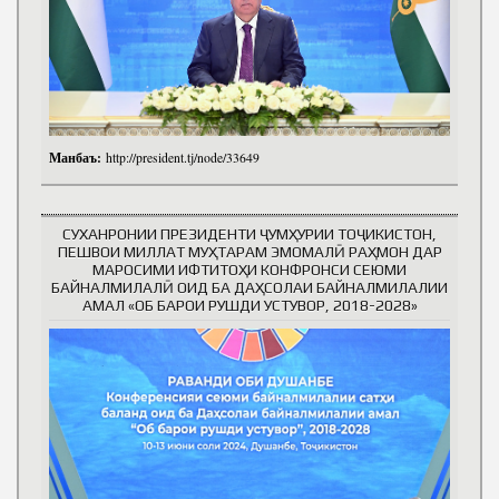
Манбаъ:
http://president.tj/node/33649
СУХАНРОНИИ ПРЕЗИДЕНТИ ҶУМҲУРИИ ТОҶИКИСТОН,
ПЕШВОИ МИЛЛАТ МУҲТАРАМ ЭМОМАЛӢ РАҲМОН ДАР
МАРОСИМИ ИФТИТОҲИ КОНФРОНСИ СЕЮМИ
БАЙНАЛМИЛАЛӢ ОИД БА ДАҲСОЛАИ БАЙНАЛМИЛАЛИИ
АМАЛ «ОБ БАРОИ РУШДИ УСТУВОР, 2018-2028»