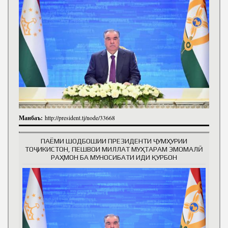
Манбаъ:
http://president.tj/node/33668
ПАЁМИ ШОДБОШИИ ПРЕЗИДЕНТИ ҶУМҲУРИИ
ТОҶИКИСТОН, ПЕШВОИ МИЛЛАТ МУҲТАРАМ ЭМОМАЛӢ
РАҲМОН БА МУНОСИБАТИ ИДИ ҚУРБОН