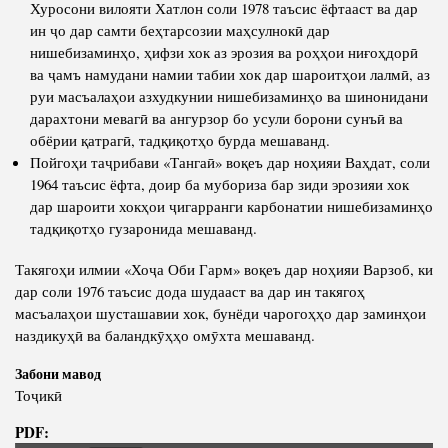
Хуросони вилояти Хатлон соли 1978 таъсис ёфтааст ва дар
ин ҷо дар самти беҳтарсозии маҳсулнокӣ дар
нишебизаминҳо, ҳифзи хок аз эрозия ва роҳҳои ниғоҳдорӣ
ва ҷамъ намудани намии табии хок дар шароитҳои лалмӣ, аз
руи масъалаҳои азхудкунии нишебизаминҳо ва шинонидани
дарахтони мевагӣ ва ангурзор бо усули борони сунъӣ ва
обёрии қатрагӣ, тадқиқотҳо бурда мешаванд.
Пойгоҳи таҷрибави «Тангаӣ» воқеъ дар ноҳияи Ваҳдат, соли
1964 таъсис ёфта, доир ба мубориза бар зиди эрозияи хок
дар шароити хокҳои ҷигарранги карбонатии нишебизаминҳо
тадқиқотҳо гузаронида мешаванд.
Такягоҳи илмии «Хоҷа Оби Гарм» воқеъ дар ноҳияи Варзоб, ки
дар соли 1976 таъсис дода шудааст ва дар ин такягоҳ
масъалаҳои шусташавии хок, бунёди чарогоҳҳо дар заминҳои
наздикуҳӣ ва баландкӯҳҳо омӯхта мешаванд.
Забони мавод
Тоҷикӣ
PDF: