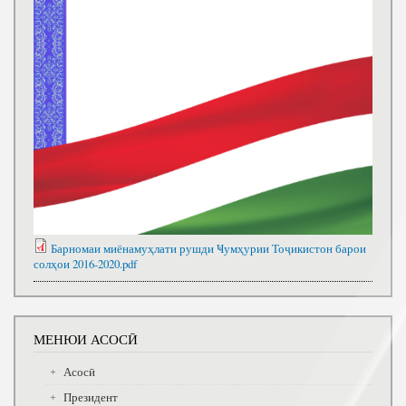
Барномаи миёнамуҳлати рушди Ҹумҳурии Тоҷикистон барои
солҳои 2016-2020.pdf
МЕНЮИ АСОСӢ
Асосӣ
Президент