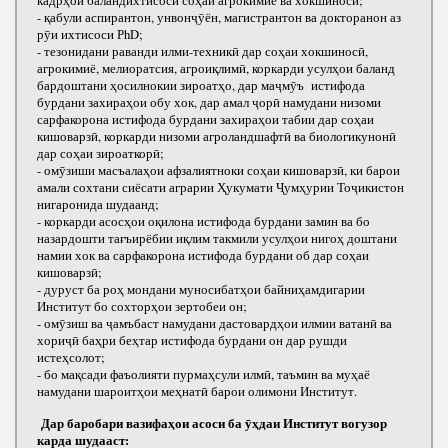
кадрҳои баландихтисоси соҳаи агрокимиё ва хокшиносӣ;
- қабули аспирантон, унвонҷӯён, магистрантон ва докторанон аз
рӯи ихтисоси РhD;
- тезонидани раванди илми-техникӣ дар соҳаи хокшиносӣ,
агрокимиё, мелиоратсия, агроиқлимӣ, коркарди усулҳои баланд
бардоштани ҳосилнокии зироатҳо, дар маҷмӯъ истифода
бурдани захираҳои обу хок, дар амал ҷорӣ намудани низоми
сарфакорона истифода бурдани захираҳои табии дар соҳаи
кишоварзӣ, коркарди низоми агроландшафтӣ ва биологикунонӣ
дар соҳаи зироаткорӣ;
- омӯзиши масъалаҳои афзалиятноки соҳаи кишоварзӣ, ки барои
амали сохтани сиёсати аграрии Ҳукумати Ҷумҳурии Тоҷикистон
нигаронида шудаанд;
- коркарди асосҳои оқилона истифода бурдани замин ва бо
назардошти тағъирёбии иқлим такмили усулҳои нигоҳ доштани
намии хок ва сарфакорона истифода бурдани об дар соҳаи
кишоварзӣ;
- дуруст ба роҳ мондани муносибатҳои байниҳамдигарии
Институт бо сохторҳои зертобеи он;
- омӯзиш ва ҷамъбаст намудани дастовардҳои илмии ватанӣ ва
хориҷӣ баҳри беҳтар истифода бурдани он дар рушди
истеҳсолот;
- бо мақсади фаъолияти пурмаҳсули илмӣ, таъмин ва муҳаё
намудани шароитҳои меҳнатӣ барои олимони Институт.
Дар баробари вазифаҳои асоси ба ӯҳдаи Институт вогузор
карда шудааст: