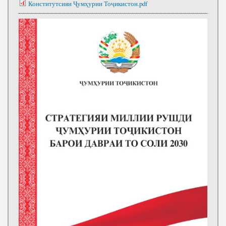
Конститутсияи Ҷумҳурии Тоҷикистон.pdf