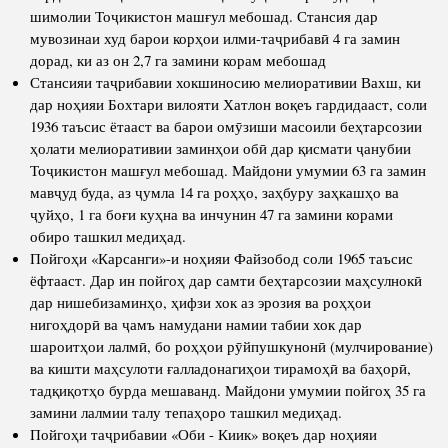
шимолии Тоҷикистон машғул мебошад. Стансия дар
мувозинаи худ барои корҳои илми-таҷрибавӣ 4 га замин
дорад, ки аз он 2,7 га замини корам мебошад
Стансияи таҷрибавии хокшиносию мелиоративии Вахш, ки
дар ноҳияи Бохтари вилояти Хатлон воқеъ гардидааст, соли
1936 таъсис ётааст ва барои омӯзиши масоили беҳтарсозии
ҳолати мелиоративии заминҳои обӣ дар қисмати ҷанубии
Тоҷикистон машғул мебошад. Майдони умумии 63 га замин
мавҷуд буда, аз ҷумла 14 га роҳҳо, заҳбуру заҳкашҳо ва
ҷуйҳо, 1 га боғи куҳна ва инчунин 47 га замини корами
обиро ташкил медиҳад.
Пойгоҳи «Карсанги»-и ноҳияи Файзобод соли 1965 таъсис
ёфтааст. Дар ин пойгоҳ дар самти беҳтарсозии маҳсулнокӣ
дар нишебизаминҳо, ҳифзи хок аз эрозия ва роҳҳои
нигоҳдорӣ ва ҷамъ намудани намии табии хок дар
шароитҳои лалмӣ, бо роҳҳои рӯйпушкунонӣ (мулчирование)
ва кишти маҳсулоти ғалладонагиҳои тирамоҳӣ ва баҳорӣ,
тадқиқотҳо бурда мешаванд. Майдони умумии пойгоҳ 35 га
замини лалмии талу тепаҳоро ташкил медиҳад.
Пойгоҳи таҷрибавии «Оби - Киик» воқеъ дар ноҳияи