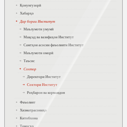
Қонунгузорӣ
Хабарҳо
Дар бораи Институт
Маълумоти умумӣ
Мақсад ва вазифаҳои Институт
Самтҳои асосии фаъолияти Институт
Маълумоти оморӣ
Таъсис
Сохтор
Директори Институт
Сохтори Институт
Роҳбарон ва кормандон
Фаъолият
Хизматрасониҳо
Китобхона
Тамосҳо