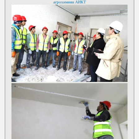
агрохимияи АИКТ