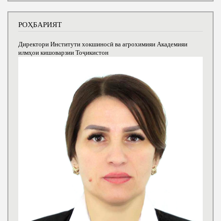
РОҲБАРИЯТ
Директори Институти хокшиносӣ ва агрохимияи Академияи
илмҳои кишоварзии Тоҷикистон