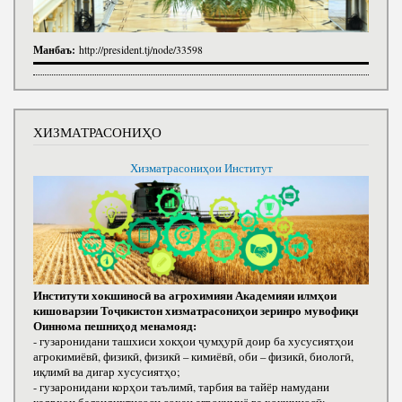
Манбаъ:
http://president.tj/node/33598
ХИЗМАТРАСОНИҲО
Хизматрасониҳои Институт
Институти хокшиносӣ ва агрохимияи Академияи илмҳои
кишоварзии Тоҷикистон хизматрасониҳои зеринро мувофиқи
Оиннома пешниҳод менамояд:
- гузаронидани ташхиси хокҳои ҷумҳурӣ доир ба хусусиятҳои
агрокимиёвӣ, физикӣ, физикӣ – кимиёвӣ, оби – физикӣ, биологӣ,
иқлимӣ ва дигар хусусиятҳо;
- гузаронидани корҳои таълимӣ, тарбия ва тайёр намудани