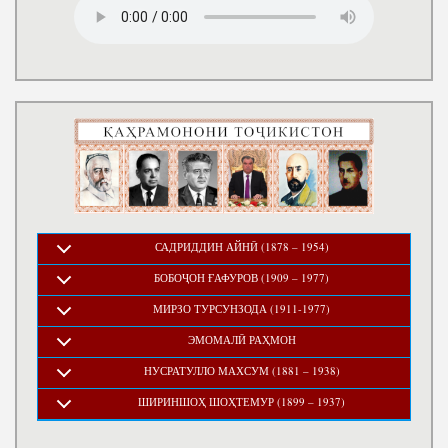
САДРИДДИН АЙНӢ (1878 – 1954)
БОБОҶОН ҒАФУРОВ (1909 – 1977)
МИРЗО ТУРСУНЗОДА (1911-1977)
ЭМОМАЛӢ РАҲМОН
НУСРАТУЛЛО МАХСУМ (1881 – 1938)
ШИРИНШОҲ ШОҲТЕМУР (1899 – 1937)