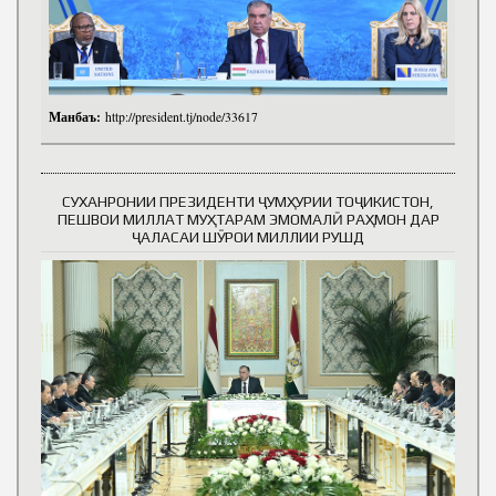
Манбаъ:
http://president.tj/node/33617
СУХАНРОНИИ ПРЕЗИДЕНТИ ҶУМҲУРИИ ТОҶИКИСТОН,
ПЕШВОИ МИЛЛАТ МУҲТАРАМ ЭМОМАЛӢ РАҲМОН ДАР
ҶАЛАСАИ ШӮРОИ МИЛЛИИ РУШД