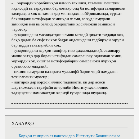
- коркарди чорабиниҳои илмию техникӣ, таълимӣ, пешгӯии
иқтисодӣ ва тарҳрезии барномаҳо оид ба истифодаи самараноки
захираҳои хок ва замин дар минтақаҳои обёришаванда, суръат
бахшидани истифодаи заминҳои лалмӣ, аз худ намудани
заминҳои нав ва баланд бардоштани ҳосилнокии заминҳои
чарогоҳ;
- гузаронидани маслиҳатҳои илмию методӣ ҷиҳати таҳқиқи хок,
баҳо додан ба сифати хок баҳри андешидани тадбирҳои зарурӣ
бар зидди таназзулёбии хок;
- гузаронидани корҳои ташфиқотию фаҳмондадиҳӣ, семинару
машваратҳо дар бораи истифодаи самараноку оқилонаи замин,
коркарди хок, кишт ва истифодабарии самараноки нуриҳои
органикию маъданӣ;
- таъмин намудани назорати муаллифӣ барои ҷорӣ намудани
технологияи муосир;
- иштирок дар корҳои илмию тадқиқотӣ, ки дар асоси
шартномаҳои тарафайн аз ҷониби Институтҳои илмию
тадқиқотии мамлакатҳои хориҷӣ гузаронида шудаанд.
ХАБАРҲО
Корҳои тамирию аз навсозӣ дар Институти Хокшиносӣ ва