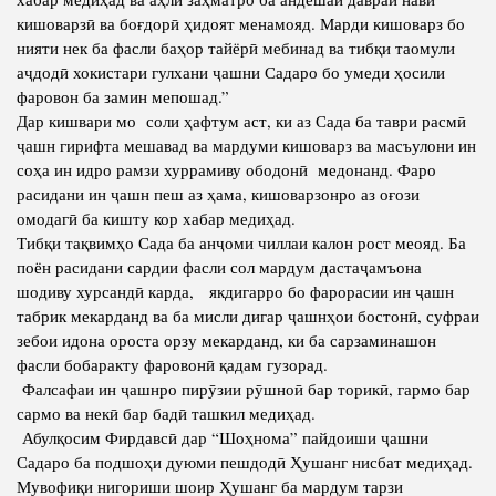
кишоварзӣ ва боғдорӣ ҳидоят менамояд. Марди кишоварз бо
нияти нек ба фасли баҳор тайёрӣ мебинад ва тибқи таомули
аҷдодӣ хокистари гулхани ҷашни Садаро бо умеди ҳосили
фаровон ба замин мепошад.”
Дар кишвари мо соли ҳафтум аст, ки аз Сада ба таври расмӣ
ҷашн гирифта мешавад ва мардуми кишоварз ва масъулони ин
соҳа ин идро рамзи хуррамиву ободонӣ медонанд. Фаро
расидани ин ҷашн пеш аз ҳама, кишоварзонро аз оғози
омодагӣ ба кишту кор хабар медиҳад.
Тибқи тақвимҳо Сада ба анҷоми чиллаи калон рост меояд. Ба
поён расидани сардии фасли сол мардум дастаҷамъона
шодиву хурсандӣ карда, якдигарро бо фарорасии ин ҷашн
табрик мекарданд ва ба мисли дигар ҷашнҳои бостонӣ, суфраи
зебои идона ороста орзу мекарданд, ки ба сарзаминашон
фасли бобаракту фаровонӣ қадам гузорад.
Фалсафаи ин ҷашнро пирӯзии рӯшноӣ бар торикӣ, гармо бар
сармо ва некӣ бар бадӣ ташкил медиҳад.
Абулқосим Фирдавсӣ дар “Шоҳнома” пайдоиши ҷашни
Садаро ба подшоҳи дуюми пешдодӣ Ҳушанг нисбат медиҳад.
Мувофиқи нигориши шоир Ҳушанг ба мардум тарзи