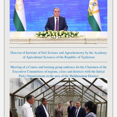
Director of Institute of Soil Science and Agrochemistry by the Academy
of Agricultural Sciences of the Republic of Tajikistan
Meeting of a Course and training group audience for the Chairmen of the
Executive Committees of regions, cities and districts with the Initial
Party Organizations in the area of the Shokhmansur District