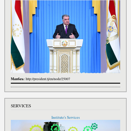
Манбаъ:
http://president.tj/en/node/25007
SERVICES
Institute's Services