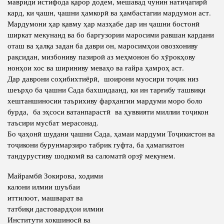
мавриди истифода қарор додем, мешавад чунин натиҷагирӣ
кард, ки ҷашн, ҷашни ҳамкорӣ ва ҳамбастагии мардумон аст.
Мардумони ҳар қавму ҳар мазҳабе дар ин ҷашни бостонӣ
ширкат мекунанд ва бо баргузории маросими равшан кардани
оташ ва ҳалқа задан ба даври он, маросимҳои овозхониву
рақсидан, мизбониву пазироӣ аз меҳмонон бо хӯрокҳову
нонҳои хос ва шириниву меваҳо ва ғайра ҳамроҳ аст.
Дар даврони соҳибихтиёрӣ, шоирони муосири тоҷик низ
шеърҳо ба ҷашни Сада бахшидаанд, ки ин тарғибу ташвиқи
хештаншиносии таърихиву фарҳангии мардуми моро боло
бурда, ба эҳсоси ватанпарастӣ ва ҳуввияти миллии тоҷикон
таъсири мусбат мерасонад.
Бо ҷаҳонӣ шудани ҷашни Сада, ҳамаи мардуми Тоҷикистон ва
тоҷикони бурунмарзиро табрик гуфта, ба ҳамагиатон
тандурустиву шодкомӣ ва саломатӣ орзӯ мекунем.
Майрамбӣ Зокирова, ходими
калони илмии шуъбаи
иттилоот, машварат ва
татбиқи дастовардҳои илмии
Институти хокшиносӣ ва