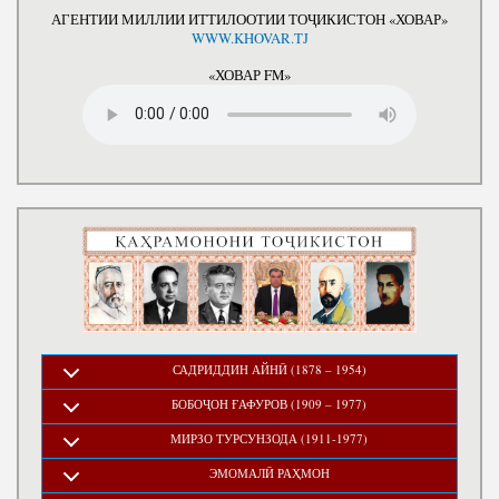
АГЕНТИИ МИЛЛИИ ИТТИЛООТИИ ТОҶИКИСТОН «ХОВАР»
WWW.KHOVAR.TJ
«ХОВАР FM»
САДРИДДИН АЙНӢ (1878 – 1954)
БОБОҶОН ҒАФУРОВ (1909 – 1977)
МИРЗО ТУРСУНЗОДА (1911-1977)
ЭМОМАЛӢ РАҲМОН