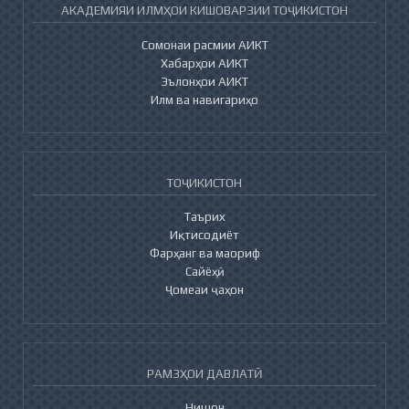
АКАДЕМИЯИ ИЛМҲОИ КИШОВАРЗИИ ТОҶИКИСТОН
Сомонаи расмии АИКТ
Хабарҳои АИКТ
Эълонҳои АИКТ
Илм ва навигариҳо
ТОҶИКИСТОН
Таърих
Иқтисодиёт
Фарҳанг ва маориф
Сайёҳӣ
Ҷомеаи ҷаҳон
РАМЗҲОИ ДАВЛАТӢ
Нишон