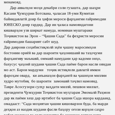
менамояд.
Дар аввалҳои моҳи декабри соли гузашта, дар шаҳри
Competency
Struture of the Institute
Касани Ҷумҳурии Ботсвана, ҷаласаи 18-уми Кумитаи
Biography
Directors and Staff
байнидавлатӣ доир ба ҳифзи мероси фарҳангии ғайримодии
ЮНЕСКО доир гардид. Дар ин ҷаласа намояндагони
Books
History of Directors
кишварҳои узв ширкат намуда, номинаи муштараки
Articles
Тоҷикистон ва Эрон – “Ҷашни Сада” ба феҳристи меросии
ғайримодии башарият сабт шуд.
Press Center
Дар даврони соҳибистиқлолӣ эҳёи ҷашну маросимҳои
бостонии ориёӣ ва дар шароити ҷаҳонишавӣ ва таҳоҷуми
PRESIDENT OF THE REPUBLIC OF TAJIKISTAN
фарҳангиву маънавӣ, оммавӣ намудани ҳар кадоми онҳо,
бахусус ҷаҳонӣ шудани ҷашни Сада паёме барои насли ояндаи
мо аст. Барои мардуми тоҷик истиқлоли давлатӣ имкон
фароҳам овард, ки анъанаҳои фарҳангӣ ва ҷашнҳои миллии
худро мутобиқ бо шароити замонавӣ таҷлил намоянд.
Тавре Асосгузори сулҳу ваҳдати миллӣ, пешвои миллат,
президенти Ҷумҳурии Тоҷикистон муҳтарам Эмомалӣ Раҳмон
дар як паёми хеш дар иртибот ба ҷашни Сада ишора кардаанд,
омадааст: “Сада моҳиятан ҷашни кишоварзон буда, ба марди
деҳқон аз наздик шудани фасли баҳору оғози корҳои саҳро
хабар медиҳад ва аҳли заҳматро ба андешаи давраи нави