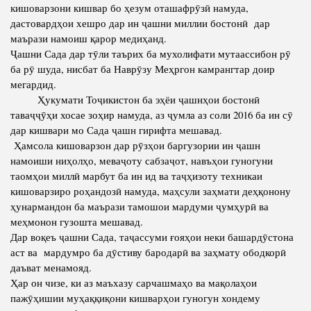
кишоварзони кишвар бо ҳезум оташафрӯзӣ намуда,
дастовардҳои хешро дар ин ҷашни миллии бостонӣ дар
маърази намоиш қарор медиҳанд.
Ҷашни Сада дар тӯли таърих ба мухолифати мутаассибон рӯ
ба рӯ шуда, нисбат ба Наврӯзу Меҳргон камрангтар доир
мегардид.
Ҳукумати Тоҷикистон ба эҳёи ҷашнҳои бостонӣ
таваҷҷӯҳи хосае зоҳир намуда, аз ҷумла аз соли 2016 ба ин сӯ
дар кишвари мо Сада ҷашн гирифта мешавад.
Ҳамсола кишоварзон дар рӯзҳои баргузории ин ҷашн
намоиши ниҳолҳо, меваҷоту сабзаҷот, навъҳои гуногуни
таомҳои миллӣ марбут ба ин ид ва таҷҳизоту техникаи
кишоварзиро роҳандозӣ намуда, маҳсули заҳмати деҳқонону
ҳунармандон ба маърази тамошои мардуми ҷумҳурӣ ва
меҳмонон гузошта мешавад.
Дар воқеъ ҷашни Сада, таҷассуми ғояҳои неки башардӯстона
аст ва мардумро ба дӯстиву бародарӣ ва заҳмату ободкорӣ
даъват менамояд.
Ҳар он чизе, ки аз маъхазу сарчашмаҳо ва мақолаҳои
пажӯҳишии муҳаққиқони кишварҳои гуногун хондему