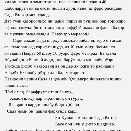
чиллаи калони зимистон ва пас аз сипарӣ шудани 40
шабонарӯзи он ва оғози чиллаи хурд, яъне аз фаро расидани
Сада ёдовар мешуданд.
Дар тули ҳазорсолаҳо ин ҷашн пирӯзии рӯшноӣ бар торикиро
ифода намуда, бо тантанаи оташафрӯзӣ омадани фасли баҳор
ва муждаи омад-омади Наврӯзро мерасонд.
Сари вожаи Сада шарҳу тавзеъҳо зиёданд, зеро он аслан
аз шумораи сад гирифта шуда, аз 10-уми моҳи баҳман то
омадани Наврӯз 50 шабу 50 рӯзро фаро мегирад. Ба қавли
Абурайҳони Берунӣ аҷдодони барӯманди мо шабу рӯзро
алоҳида ҳисоб мекарданд ва он дар якҷоягӣ то расидани
Наврӯз 100 шабу рӯзро дар бар мегирифт.
Пазироии ҷашни Сада аз ҷониби Ҳушангро Фирдавсӣ чунин
навиштааст:
Шаб омад, барафрӯхт оташ ба кӯҳ,
Ҳамон шоҳу дар гирди шоҳ он гурӯҳ.
Яке ҷашн кард он шабу бода х(в)ард,
Сада номи он ҷашни фархунда кард.
Зи Ҳушанг монд ин Сада ёдгор,
Басе бод чун ӯ дигар шаҳриёр.
Ниёгони мо афрӯхтани оташро омӯхта, барои нигоҳдории он