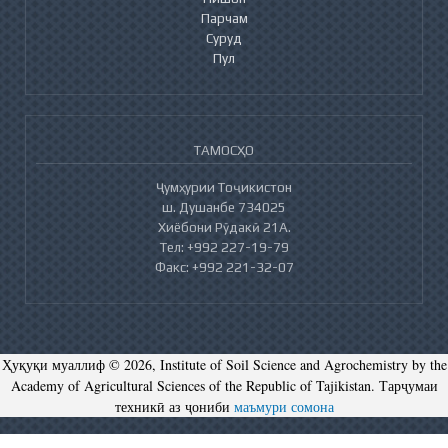
Парчам
Суруд
Пул
ТАМОСҲО
Ҷумҳурии Тоҷикистон
ш. Душанбе 734025
Хиёбони Рӯдакӣ 21А.
Тел: +992 227-19-79
Факс: +992 221-32-07
Ҳуқуқи муаллиф © 2026, Institute of Soil Science and Agrochemistry by the
Academy of Agricultural Sciences of the Republic of Tajikistan. Тарҷумаи
техникӣ аз ҷониби
маъмури сомона