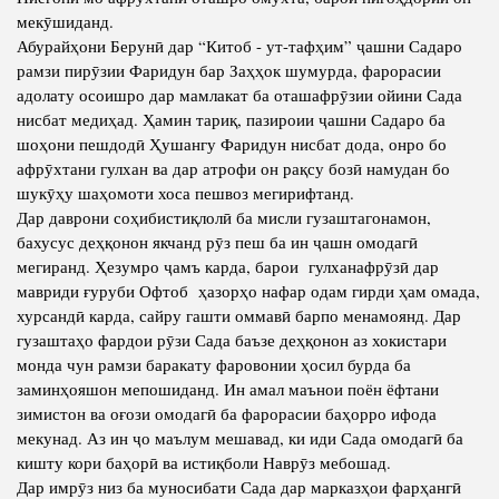
мекӯшиданд.
Абурайҳони Берунӣ дар “Китоб - ут-тафҳим” ҷашни Садаро
рамзи пирӯзии Фаридун бар Заҳҳок шумурда, фарорасии
адолату осоишро дар мамлакат ба оташафрӯзии ойини Сада
нисбат медиҳад. Ҳамин тариқ, пазироии ҷашни Садаро ба
шоҳони пешдодӣ Ҳушангу Фаридун нисбат дода, онро бо
афрӯхтани гулхан ва дар атрофи он рақсу бозӣ намудан бо
шукӯҳу шаҳомоти хоса пешвоз мегирифтанд.
Дар даврони соҳибистиқлолӣ ба мисли гузаштагонамон,
бахусус деҳқонон якчанд рӯз пеш ба ин ҷашн омодагӣ
мегиранд. Ҳезумро ҷамъ карда, барои гулханафрӯзӣ дар
мавриди ғуруби Офтоб ҳазорҳо нафар одам гирди ҳам омада,
хурсандӣ карда, сайру гашти оммавӣ барпо менамоянд. Дар
гузаштаҳо фардои рӯзи Сада баъзе деҳқонон аз хокистари
монда чун рамзи баракату фаровонии ҳосил бурда ба
заминҳояшон мепошиданд. Ин амал маънои поён ёфтани
зимистон ва оғози омодагӣ ба фарорасии баҳорро ифода
мекунад. Аз ин ҷо маълум мешавад, ки иди Сада омодагӣ ба
кишту кори баҳорӣ ва истиқболи Наврӯз мебошад.
Дар имрӯз низ ба муносибати Сада дар марказҳои фарҳангӣ