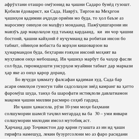
афрӯхтани оташро омӯзонид ва ҷашни Садаро бунёд гузошт.
Қобили ёдоварист, ки Сада, Наврӯз, Тиргон ва Меҳргон
ҷашнҳои қадимии аҷдоди ориёии мо буда, то ҳол баъзе аз
маросиму оинҳои он маҳфуз мондаанд. Пажӯҳишгарони ин
мавзӯъ дар мақолаҳои худ таъкид кардаанд, ки ин чор ҷашни
бостонӣ, ҷашни кайҳонӣ ё нуҷумианд ва робитаи инсон бо
табиат, ойинҳои вобаста ба корҳои кишоварзон ва
ҳунармандон буда, беҳтарин ғояҳои инсонӣ моҳият ва
муҳтавои онҳо мебошанд. Ин ҷашнҳо марбут ба чаҳор фасли
сол буда, гиромидошти унсурҳои муайяни табиат дар маркази
ҳар яке аз онҳо қарор доранд.
Бо вуҷуди ҳикмату фалсафаи қадимаи худ, Сада бар
асари омилҳои гуногун тайи садсолаҳои зиёд камранг ва ҳатто
фаромӯш шуда, танҳо ба шарофати истиқлоли давлатиамон
мақоми ҷашни миллии расмиро соҳиб гардид.
Ин ҷашн ҳамасола, рӯзи 10-уми моҳи баҳмани
солшумории шамсӣ таҷлил мегардад ва ба 30 – уми январи
солшумории милодии имсол мутобиқ аст.
Ҳарчанд дар Тоҷикистон дар қарни гузашта аз ин ид ҷашн
гирифта намешуд, лекин бузургсолони мо аз фаро расидани