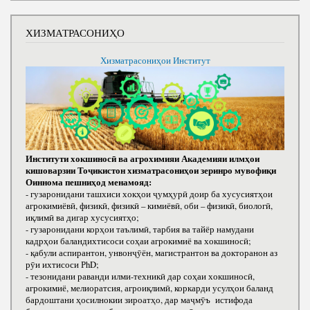
ХИЗМАТРАСОНИҲО
Хизматрасониҳои Институт
Институти хокшиносӣ ва агрохимияи Академияи илмҳои
кишоварзии Тоҷикистон хизматрасониҳои зеринро мувофиқи
Оиннома пешниҳод менамояд:
- гузаронидани ташхиси хокҳои ҷумҳурӣ доир ба хусусиятҳои
агрокимиёвӣ, физикӣ, физикӣ – кимиёвӣ, оби – физикӣ, биологӣ,
иқлимӣ ва дигар хусусиятҳо;
- гузаронидани корҳои таълимӣ, тарбия ва тайёр намудани
кадрҳои баландихтисоси соҳаи агрокимиё ва хокшиносӣ;
- қабули аспирантон, унвонҷӯён, магистрантон ва докторанон аз
рӯи ихтисоси РhD;
- тезонидани раванди илми-техникӣ дар соҳаи хокшиносӣ,
агрокимиё, мелиоратсия, агроиқлимӣ, коркарди усулҳои баланд
бардоштани ҳосилнокии зироатҳо, дар маҷмӯъ истифода