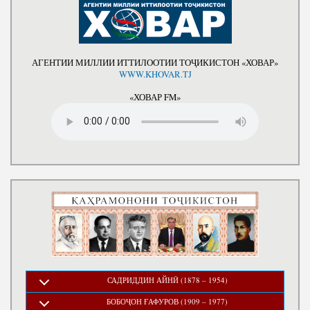
Салоҳият
Сохтори Институт
Тарҷумаи ҳол
Роҳбарон ва кормандон
Китобҳо
Таърихи роҳбарон
АГЕНТИИ МИЛЛИИ ИТТИЛООТИИ ТОҶИКИСТОН «ХОВАР»
Мақолаҳо
WWW.KHOVAR.TJ
Хадамоти матбуот
«ХОВАР FM»
ПРЕЗИДЕНТИ ҶУМҲУРИИ ТОҶИКИСТОН
САДРИДДИН АЙНӢ (1878 – 1954)
БОБОҶОН ҒАФУРОВ (1909 – 1977)