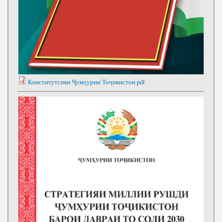
Конститутсияи Ҷумҳурии Тоҷикистон.pdf