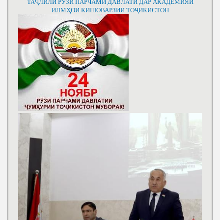
ТАҶЛИЛИ РӮЗИ ПАРЧАМИ ДАВЛАТӢ ДАР АКАДЕМИЯИ
ИЛМҲОИ КИШОВАРЗИИ ТОҶИКИСТОН