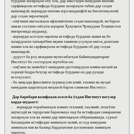
бурдани захираҳои обу хок, дар амал ҷорӣ намудани низоми
сарфакорона истифода бурдани захираҳои табии дар соҳаи
кишоварзӣ, коркарди низоми агроландшафтӣ ва биологикунонӣ
дар соҳаи зироаткорӣ;
- омӯзиши масъалаҳои афзалиятноки соҳаи кишоварзӣ, ки барои
амали сохтани сиёсати аграрии Ҳукумати Ҷумҳурии Тоҷикистон
нигаронида шудаанд;
- коркарди асосҳои оқилона истифода бурдани замин ва бо
назардошти тағъирёбии иқлим такмили усулҳои нигоҳ доштани
намии хок ва сарфакорона истифода бурдани об дар соҳаи
кишоварзӣ;
- дуруст ба роҳ мондани муносибатҳои байниҳамдигарии
Институт бо сохторҳои зертобеи он;
- омӯзиш ва ҷамъбаст намудани дастовардҳои илмии ватанӣ ва
хориҷӣ баҳри беҳтар истифода бурдани он дар рушди
истеҳсолот;
- бо мақсади фаъолияти пурмаҳсули илмӣ, таъмин ва муҳаё
намудани шароитҳои меҳнатӣ барои олимони Институт.
Дар баробари вазифаҳои асоси ба ӯҳдаи Институт вогузор
карда шудааст:
- коркарди чорабиниҳои илмию техникӣ, таълимӣ, пешгӯии
иқтисодӣ ва тарҳрезии барномаҳо оид ба истифодаи самараноки
захираҳои хок ва замин дар минтақаҳои обёришаванда, суръат
бахшидани истифодаи заминҳои лалмӣ, аз худ намудани
заминҳои нав ва баланд бардоштани ҳосилнокии заминҳои
чарогоҳ;