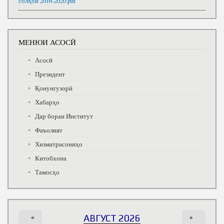
солҳои 2016-2020.pdf
МЕНЮИ АСОСӢ
Асосӣ
Президент
Қонунгузорӣ
Хабарҳо
Дар бораи Институт
Фаъолият
Хизматрасониҳо
Китобхона
Тамосҳо
«
АВГУСТ 2026
»