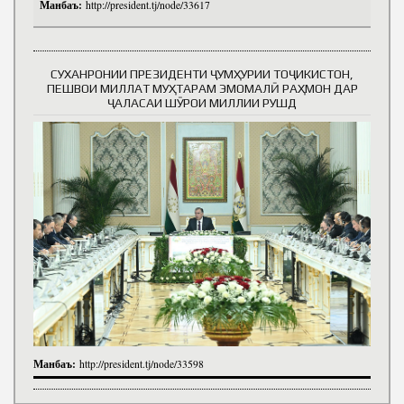
Манбаъ:
http://president.tj/node/33617
СУХАНРОНИИ ПРЕЗИДЕНТИ ҶУМҲУРИИ ТОҶИКИСТОН,
ПЕШВОИ МИЛЛАТ МУҲТАРАМ ЭМОМАЛӢ РАҲМОН ДАР
ҶАЛАСАИ ШӮРОИ МИЛЛИИ РУШД
Манбаъ:
http://president.tj/node/33598