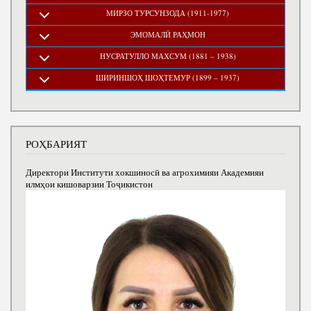
МИРЗО ТУРСУНЗОДА (1911-1977)
ЭМОМАЛӢ РАҲМОН
НУСРАТУЛЛО МАХСУМ (1881 – 1938)
ШИРИНШОҲ ШОҲТЕМУР (1899 – 1937)
РОҲБАРИЯТ
Директори Институти хокшиносӣ ва агрохимияи Академияи
илмҳои кишоварзии Тоҷикистон