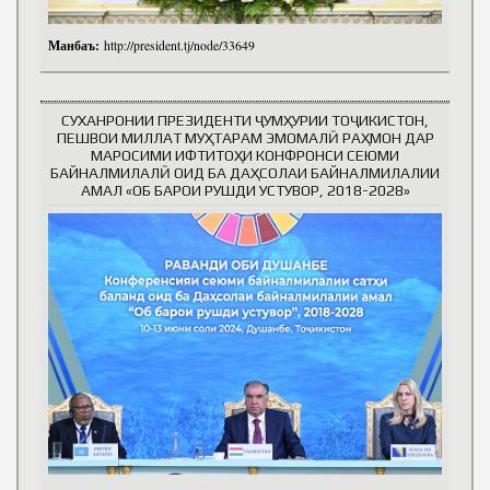
Манбаъ:
http://president.tj/node/33649
СУХАНРОНИИ ПРЕЗИДЕНТИ ҶУМҲУРИИ ТОҶИКИСТОН,
ПЕШВОИ МИЛЛАТ МУҲТАРАМ ЭМОМАЛӢ РАҲМОН ДАР
МАРОСИМИ ИФТИТОҲИ КОНФРОНСИ СЕЮМИ
БАЙНАЛМИЛАЛӢ ОИД БА ДАҲСОЛАИ БАЙНАЛМИЛАЛИИ
АМАЛ «ОБ БАРОИ РУШДИ УСТУВОР, 2018-2028»