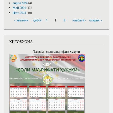
апрел 2024
(4)
Май 2024
(13)
Июн 2024
(10)
САҲИФАҲО
« аввалин
‹ қаблӣ
1
3
навбатӣ ›
охирин »
2
КИТОБХОНА
Тақвими соли маърифати ҳуқуқӣ