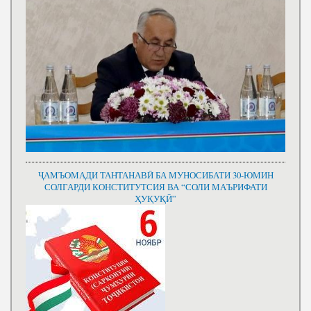
ҶАМЪОМАДИ ТАНТАНАВӢ БА МУНОСИБАТИ 30-ЮМИН
СОЛГАРДИ КОНСТИТУТСИЯ ВА “СОЛИ МАЪРИФАТИ
ҲУҚУҚӢ”