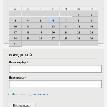
Д
С
Ч
П
Ҷ
Ш
Я
1
2
3
4
5
6
7
8
9
10
11
12
13
14
15
16
17
18
19
20
21
22
23
24
25
26
27
28
29
30
31
ВОРИДШАВӢ
Номи корбар
*
Ниҳонвожа
*
Дархости ниҳонвожаи нав