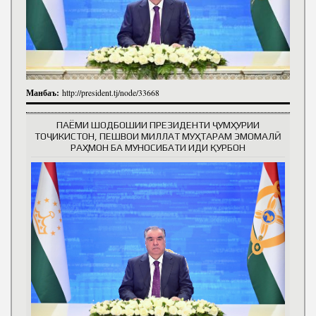
Манбаъ:
http://president.tj/node/33668
ПАЁМИ ШОДБОШИИ ПРЕЗИДЕНТИ ҶУМҲУРИИ
ТОҶИКИСТОН, ПЕШВОИ МИЛЛАТ МУҲТАРАМ ЭМОМАЛӢ
РАҲМОН БА МУНОСИБАТИ ИДИ ҚУРБОН