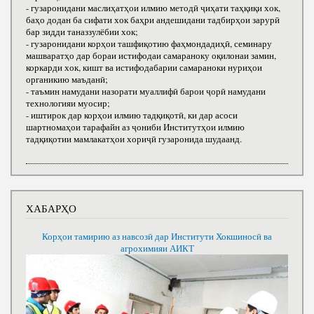
- гузаронидани маслиҳатҳои илмию методӣ ҷиҳати таҳқиқи хок,
баҳо додан ба сифати хок баҳри андешидани тадбирҳои зарурӣ
бар зидди таназзулёбии хок;
- гузаронидани корҳои ташфиқотию фаҳмондадиҳӣ, семинару
машваратҳо дар бораи истифодаи самараноку оқилонаи замин,
коркарди хок, кишт ва истифодабарии самараноки нуриҳои
органикию маъданӣ;
- таъмин намудани назорати муаллифӣ барои ҷорӣ намудани
технологияи муосир;
- иштирок дар корҳои илмию тадқиқотӣ, ки дар асоси
шартномаҳои тарафайн аз ҷониби Институтҳои илмию
тадқиқотии мамлакатҳои хориҷӣ гузаронида шудаанд.
ХАБАРҲО
Корҳои тамирию аз навсозӣ дар Институти Хокшиносӣ ва
агрохимияи АИКТ