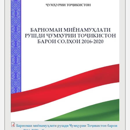
Барномаи миёнамуҳлати рушди Ҹумҳурии Тоҷикистон барои