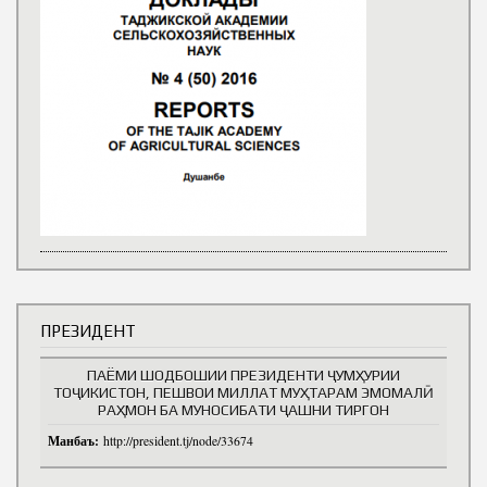
ПРЕЗИДЕНТ
ПАЁМИ ШОДБОШИИ ПРЕЗИДЕНТИ ҶУМҲУРИИ
ТОҶИКИСТОН, ПЕШВОИ МИЛЛАТ МУҲТАРАМ ЭМОМАЛӢ
РАҲМОН БА МУНОСИБАТИ ҶАШНИ ТИРГОН
Манбаъ:
http://president.tj/node/33674