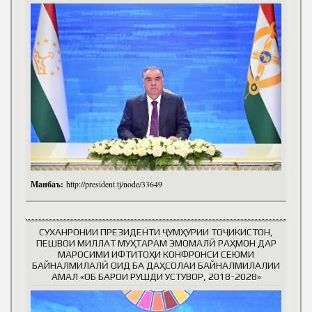
Манбаъ:
http://president.tj/node/33649
СУХАНРОНИИ ПРЕЗИДЕНТИ ҶУМҲУРИИ ТОҶИКИСТОН,
ПЕШВОИ МИЛЛАТ МУҲТАРАМ ЭМОМАЛӢ РАҲМОН ДАР
МАРОСИМИ ИФТИТОҲИ КОНФРОНСИ СЕЮМИ
БАЙНАЛМИЛАЛӢ ОИД БА ДАҲСОЛАИ БАЙНАЛМИЛАЛИИ
АМАЛ «ОБ БАРОИ РУШДИ УСТУВОР, 2018-2028»