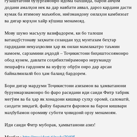
гузаштагони бузургамонро идома бахшида, барои анҷом
додани амалҳои нек ва дар навбати аввал, дароз кардани дасти
кумак ба ятимону маъюбон, ниёзмандону оилаҳои камбизоат
ва дигар корҳои хайр кӯшиш менамояд.
Мову шумо масъулу вазифадорем, ки бо талоши
ватандӯстонаву заҳмати созандаи худ мунтазам беҳтар
гардидани некуаҳволии ҳар як оилаи мамлакатро таъмин
намоем, сарзамини аҷдодӣ – Тоҷикистони биҳиштосоямонро
обод кунем, давлати соҳибихтиёрамонро неруманду
пешрафта гардонем ва нуфузу обрӯи онро дар арсаи
байналмилалӣ боз ҳам баланд бардорем.
Бори дигар мардуми Тоҷикистони азизамон ва ҳамватанони
бурунмарзиамонро бо фаро расидани иди саиди Фитр табрик
мегӯям ва ба ҳар як хонадони кишвар сулҳу оромӣ, саломатӣ,
саодати зиндагӣ, файзу баракати фаровон ва барои кишвари
маҳбубамон оромиву суботи ҷовидонӣ орзу менамоям.
Иди саиди Фитр муборак, ҳамватанони азиз!
Манбаъ:
http://president.tj/node/30495