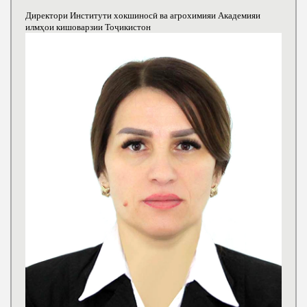
Директори Институти хокшиносӣ ва агрохимияи Академияи
илмҳои кишоварзии Тоҷикистон