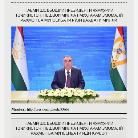
ПАЁМИ ШОДБОШИИ ПРЕЗИДЕНТИ ҶУМҲУРИИ
ТОҶИКИСТОН, ПЕШВОИ МИЛЛАТ МУҲТАРАМ ЭМОМАЛӢ
РАҲМОН БА МУНОСИБАТИ РӮЗИ ВАҲДАТИ МИЛЛӢ
Манбаъ:
http://president.tj/node/33668
ПАЁМИ ШОДБОШИИ ПРЕЗИДЕНТИ ҶУМҲУРИИ
ТОҶИКИСТОН, ПЕШВОИ МИЛЛАТ МУҲТАРАМ ЭМОМАЛӢ
РАҲМОН БА МУНОСИБАТИ ИДИ ҚУРБОН