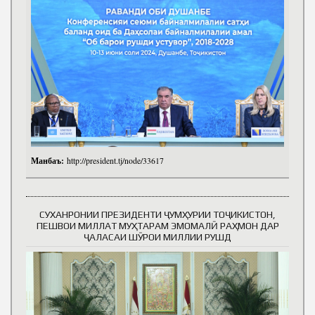
Манбаъ:
http://president.tj/node/33617
СУХАНРОНИИ ПРЕЗИДЕНТИ ҶУМҲУРИИ ТОҶИКИСТОН,
ПЕШВОИ МИЛЛАТ МУҲТАРАМ ЭМОМАЛӢ РАҲМОН ДАР
ҶАЛАСАИ ШӮРОИ МИЛЛИИ РУШД