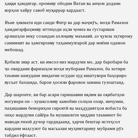
ҳаққи ҳамдигар, оромиву ободии Ватан ва анҷом додани
корҳои хайру савоб муқаррар кардааст.
Яъне ҳикмати иди саиди Фитр ва дар маҷмӯъ, моҳи Рамазон
ҳамдигарфаҳмиву иттиҳоди аҳли ҷомеа ва густариши
арзишҳои неку созандаи ахлоқиву маънавӣ, аз ҷумла эҳтирому
самимият ва ҳамгироиву таҳаммулгароӣ дар миёни одамон
мебошад.
Қобили зикр аст, ки имсол низ мардуми мо, дар баробари ба
ҷо овардани фаризаҳои моҳи мубораки Рамазон, ба хотири
таъмин намудани зиндагии осудаи худ киштукори баҳориро
вусъат бахшида, барои ҳосили фаровон замина гузоштанд.
Дар шароите, ки бар асари гармшавии иқлим ва оқибатҳои
ногувори он – хушксоливу камобии солҳои охир, инчунин,
паҳншавии бемориҳои сироятӣ ва маҳдудиятҳои вобаста ба
онҳо мардуми сайёра ба мушкилоти ҷиддии таъминот бо
маводи ғизоӣ дучор гардидаанд, ҳарчи бештар истеҳсол
кардани маҳсулот ба масъалаи муҳимтарину мубрами рӯз
табдил ёфтааст.