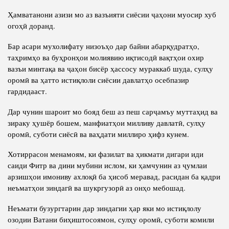
Ҳамватанони азизи мо аз вазъияти сиёсии ҷаҳони муосир хуб
огоҳӣ доранд.
Бар асари мухолифату низоъҳо дар байни абарқудратҳо,
таҳримҳо ва буҳронҳои молиявию иқтисодӣ вақтҳои охир
вазъи минтақа ва ҷаҳон бисёр ҳассосу мураккаб шуда, сулҳу
оромӣ ва ҳатто истиқлоли сиёсии давлатҳо осебпазир
гардидааст.
Дар чунин шароит мо бояд беш аз пеш сарҷамъу муттаҳид ва
зираку ҳушёр бошем, манфиатҳои милливу давлатӣ, сулҳу
оромӣ, суботи сиёсӣ ва ваҳдати миллиро ҳифз кунем.
Хотиррасон менамоям, ки фазилат ва ҳикмати дигари иди
саиди Фитр ва дини мубини ислом, ки ҳамчунин аз ҷумлаи
арзишҳои имониву ахлоқӣ ба ҳисоб меравад, расидан ба қадри
неъматҳои зиндагӣ ва шукргузорӣ аз онҳо мебошад.
Неъмати бузургтарин дар зиндагии ҳар яки мо истиқлолу
озодии Ватани биҳиштосоямон, сулҳу оромӣ, суботи комили