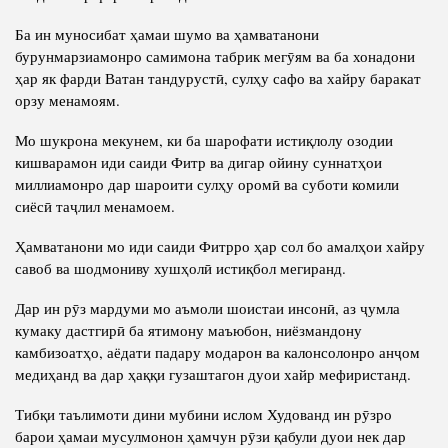
Салоҳият
Сохтори Институт
Ба ин муносибат ҳамаи шумо ва ҳамватанони
Тарҷумаи ҳол
Роҳбарон ва кормандон
бурунмарзиамонро самимона табрик мегӯям ва ба хонадони
Китобҳо
ҳар як фарди Ватан тандурустӣ, сулҳу сафо ва хайру баракат
Таърихи роҳбарон
орзу менамоям.
Мақолаҳо
Мо шукрона мекунем, ки ба шарофати истиқлолу озодии
Хадамоти матбуот
кишварамон иди саиди Фитр ва дигар ойину суннатҳои
миллиамонро дар шароити сулҳу оромӣ ва суботи комили
ПРЕЗИДЕНТИ ҶУМҲУРИИ ТОҶИКИСТОН
сиёсӣ таҷлил менамоем.
Ҳамватанони мо иди саиди Фитрро ҳар сол бо амалҳои хайру
савоб ва шодмониву хушҳолӣ истиқбол мегиранд.
Дар ин рӯз мардуми мо аъмоли шоистаи инсонӣ, аз ҷумла
кумаку дастгирӣ ба ятимону маъюбон, ниёзмандону
камбизоатҳо, аёдати падару модарон ва калонсолонро анҷом
медиҳанд ва дар ҳаққи гузаштагон дуои хайр мефиристанд.
Тибқи таълимоти дини мубини ислом Худованд ин рӯзро
барои ҳамаи мусулмонон ҳамчун рӯзи қабули дуои нек дар