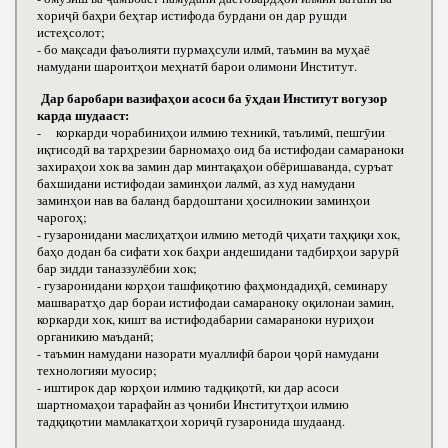
хориҷӣ баҳри беҳтар истифода бурдани он дар рушди
истеҳсолот;
- бо мақсади фаъолияти пурмаҳсули илмӣ, таъмин ва муҳаё
намудани шароитҳои меҳнатӣ барои олимони Институт.
Дар баробари вазифаҳои асоси ба ӯҳдаи Институт вогузор
карда шудааст:
- коркарди чорабиниҳои илмию техникӣ, таълимӣ, пешгӯии
иқтисодӣ ва тарҳрезии барномаҳо оид ба истифодаи самараноки
захираҳои хок ва замин дар минтақаҳои обёришаванда, суръат
бахшидани истифодаи заминҳои лалмӣ, аз худ намудани
заминҳои нав ва баланд бардоштани ҳосилнокии заминҳои
чарогоҳ;
- гузаронидани маслиҳатҳои илмию методӣ ҷиҳати таҳқиқи хок,
баҳо додан ба сифати хок баҳри андешидани тадбирҳои зарурӣ
бар зидди таназзулёбии хок;
- гузаронидани корҳои ташфиқотию фаҳмондадиҳӣ, семинару
машваратҳо дар бораи истифодаи самараноку оқилонаи замин,
коркарди хок, кишт ва истифодабарии самараноки нуриҳои
органикию маъданӣ;
- таъмин намудани назорати муаллифӣ барои ҷорӣ намудани
технологияи муосир;
- иштирок дар корҳои илмию тадқиқотӣ, ки дар асоси
шартномаҳои тарафайн аз ҷониби Институтҳои илмию
тадқиқотии мамлакатҳои хориҷӣ гузаронида шудаанд.