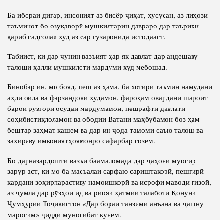
Ба ибораи дигар, инсоният аз бисёр ҷиҳат, хусусан, аз лиҳози
таъминот бо озуқаворӣ мушкилтарин давраро дар таърихи
қариб садсолаи худ аз сар гузаронида истодааст.
Табиист, ки дар чунин вазъият ҳар як давлат дар андешаву
талоши ҳалли мушкилоти мардуми худ мебошад.
Бинобар ин, мо бояд, пеш аз ҳама, ба хотири таъмин намудани
аҳли оила ва фарзандони худамон, фароҳам овардани шароит
барои рӯзгори осудаи мардумамон, пешрафти давлати
соҳибистиқлоламон ва ободии Ватани маҳбубамон боз ҳам
бештар заҳмат кашем ва дар ин ҷода тамоми саъю талош ва
захираву имкониятҳоямонро сафарбар созем.
Бо дарназардошти вазъи баамаломада дар ҷаҳони муосир
зарур аст, ки мо ба масъалаи сарфаю сариштакорӣ, пешгирӣ
кардани зоҳирпарастиву намоишкорӣ ва исрофи маводи ғизоӣ,
аз ҷумла дар рӯзҳои ид ва риояи ҳатмии талаботи Қонуни
Ҷумҳурии Тоҷикистон «Дар бораи танзими анъана ва ҷашну
маросим» ҷиддӣ муносибат кунем.