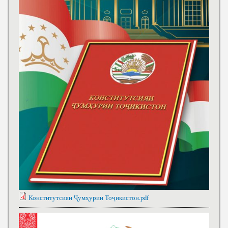
Конститутсияи Ҷумҳурии Тоҷикистон.pdf