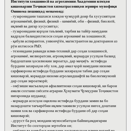
Институти хокшиносӣ ва агрохимияи Академияи илмҳои
кишоварзии Тоҷикистон хизматрасониҳои зеринро мувофиқи
Оиннома пешниҳод менамояд:
- гузаронидани ташхиси хокҳои ҷумҳурӣ доир ба хусусиятҳои
агрокимиёвӣ, физикӣ, физикӣ – кимиёвӣ, оби – физикӣ, биологӣ,
иқлимӣ ва дигар хусусиятҳо;
- гузаронидани корҳои таълимӣ, тарбия ва тайёр намудани
кадрҳои баландихтисоси соҳаи агрокимиё ва хокшиносӣ;
- қабули аспирантон, унвонҷӯён, магистрантон ва докторанон аз
рӯи ихтисоси РhD;
- тезонидани раванди илми-техникӣ дар соҳаи хокшиносӣ,
агрокимиё, мелиоратсия, агроиқлимӣ, коркарди усулҳои баланд
бардоштани ҳосилнокии зироатҳо, дар маҷмӯъ истифода
бурдани захираҳои обу хок, дар амал ҷорӣ намудани низоми
сарфакорона истифода бурдани захираҳои табии дар соҳаи
кишоварзӣ, коркарди низоми агроландшафтӣ ва биологикунонӣ
дар соҳаи зироаткорӣ;
- омӯзиши масъалаҳои афзалиятноки соҳаи кишоварзӣ, ки барои
амали сохтани сиёсати аграрии Ҳукумати Ҷумҳурии Тоҷикистон
нигаронида шудаанд;
- коркарди асосҳои оқилона истифода бурдани замин ва бо
назардошти тағъирёбии иқлим такмили усулҳои нигоҳ доштани
намии хок ва сарфакорона истифода бурдани об дар соҳаи
кишоварзӣ;
- дуруст ба роҳ мондани муносибатҳои байниҳамдигарии
Институт бо сохторҳои зертобеи он;
- омӯзиш ва ҷамъбаст намудани дастовардҳои илмии ватанӣ ва