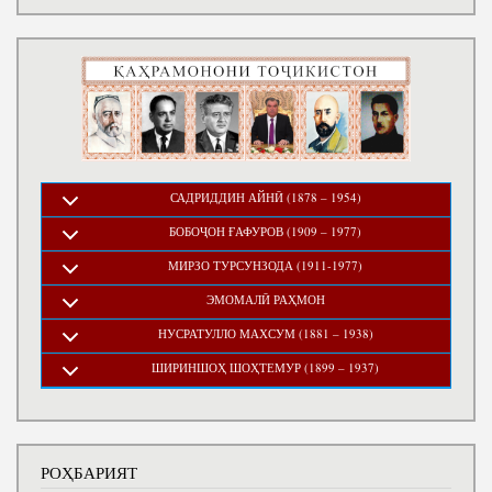
САДРИДДИН АЙНӢ (1878 – 1954)
БОБОҶОН ҒАФУРОВ (1909 – 1977)
МИРЗО ТУРСУНЗОДА (1911-1977)
ЭМОМАЛӢ РАҲМОН
НУСРАТУЛЛО МАХСУМ (1881 – 1938)
ШИРИНШОҲ ШОҲТЕМУР (1899 – 1937)
РОҲБАРИЯТ