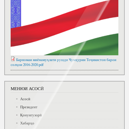
Барномаи миёнамуҳлати рушди Ҹумҳурии Тоҷикистон барои
солҳои 2016-2020.pdf
МЕНЮИ АСОСӢ
Асосӣ
Президент
Қонунгузорӣ
Хабарҳо