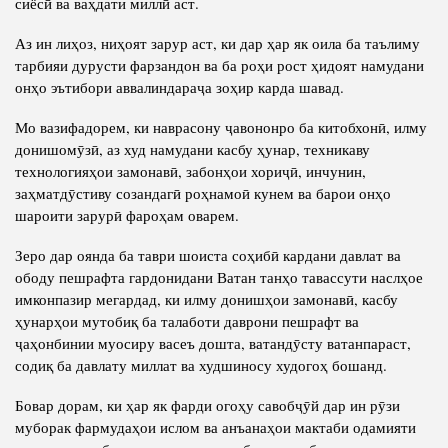
сиёсӣ ва ваҳдати миллӣ аст.
Аз ин лиҳоз, ниҳоят зарур аст, ки дар ҳар як оила ба таълиму
тарбияи дурусти фарзандон ва ба роҳи рост ҳидоят намудани
онҳо эътибори аввалиндараҷа зоҳир карда шавад.
Мо вазифадорем, ки наврасону ҷавононро ба китобхонӣ, илму
донишомӯзӣ, аз худ намудани касбу ҳунар, техникаву
технологияҳои замонавӣ, забонҳои хориҷӣ, инчунин,
заҳматдӯстиву созандагӣ роҳнамоӣ кунем ва барои онҳо
шароити зарурӣ фароҳам оварем.
Зеро дар оянда ба таври шоиста соҳибӣ кардани давлат ва
ободу пешрафта гардонидани Ватан танҳо тавассути наслҳое
имконпазир мегардад, ки илму донишҳои замонавӣ, касбу
ҳунарҳои мутобиқ ба талаботи даврони пешрафт ва
ҷаҳонбинии муосиру васеъ дошта, ватандӯсту ватанпараст,
содиқ ба давлату миллат ва худшиносу худогоҳ бошанд.
Бовар дорам, ки ҳар як фарди огоҳу савобҷӯй дар ин рӯзи
муборак фармудаҳои ислом ва анъанаҳои мактаби одамияти