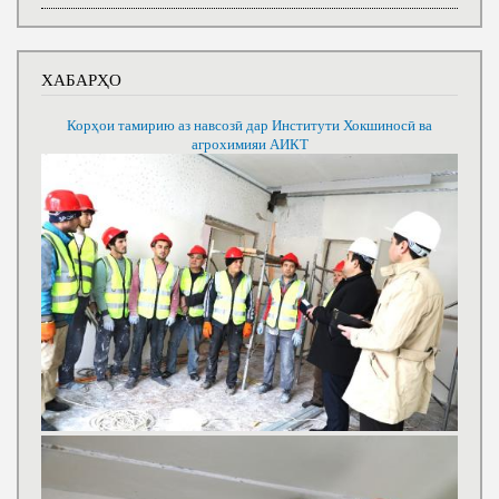
ХАБАРҲО
Корҳои тамирию аз навсозӣ дар Институти Хокшиносӣ ва
агрохимияи АИКТ