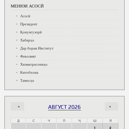
МЕНЮИ АСОСӢ
Асосӣ
Президент
Қонунгузорӣ
Хабарҳо
Дар бораи Институт
Фаъолият
Хизматрасониҳо
Китобхона
Тамосҳо
«
АВГУСТ 2026
»
Д
С
Ч
П
Ҷ
Ш
Я
1
2