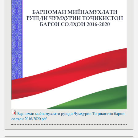
Барномаи миёнамуҳлати рушди Ҹумҳурии Тоҷикистон барои
солҳои 2016-2020.pdf