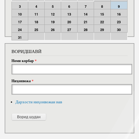
3
4
5
6
7
8
9
10
11
12
13
14
15
16
17
18
19
20
21
22
23
24
25
26
27
28
29
30
31
ВОРИДШАВӢ
Номи корбар
*
Ниҳонвожа
*
Дархости ниҳонвожаи нав