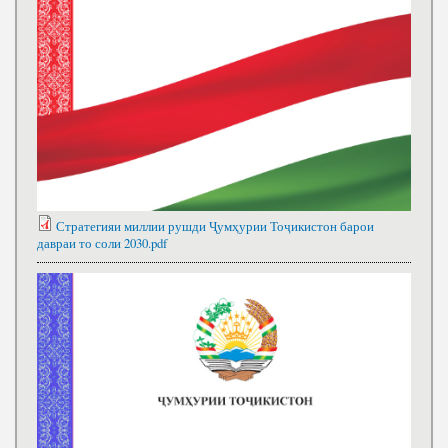
Стратегияи миллии рушди Ҷумҳурии Тоҷикистон барои
давраи то соли 2030.pdf