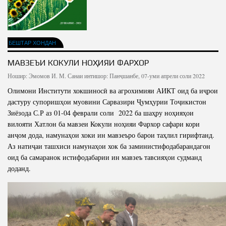
Салоҳият
Сохтори Институт
Тарҷумаи ҳол
Роҳбарон ва кормандон
Китобҳо
Таърихи роҳбарон
БЕШТАР ХОНДАН
Мақолаҳо
МАВЗЕЪИ КОКУЛИ НОҲИЯИ ФАРХОР
Хадамоти матбуот
Ношир:
Эмомов И. М.
Санаи интишор: Панҷшанбе, 07-уми апрели соли 2022
Олимони Институти хокшиносӣ ва агрохимияи АИКТ оид ба иҷрои
дастуру супоришҳои муовини Сарвазири Ҷумҳурии Тоҷикистон
ПРЕЗИДЕНТИ ҶУМҲУРИИ ТОҶИКИСТОН
Зиёзода С.Р аз 01-04 феврали соли 2022 ба шаҳру ноҳияҳои
вилояти Хатлон ба мавзеи Кокули ноҳияи Фархор сафари кори
анҷом дода, намунаҳои хоки ин мавзеъро барои таҳлил гирифтанд.
Аз натиҷаи ташхиси намунаҳои хок ба заминистифодабарандагон
оид ба самаранок истифодабарии ин мавзеъ тавсияҳои судманд
доданд.