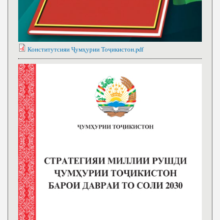
Конститутсияи Ҷумҳурии Тоҷикистон.pdf