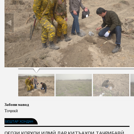
Забони мавод
Тоҷикӣ
БЕШТАР ХОНДАН
ОҒОЗИ КОРҲОИ ИЛМӢ ДАР ҚИТЪАҲОИ ТАҶРИБАВӢ