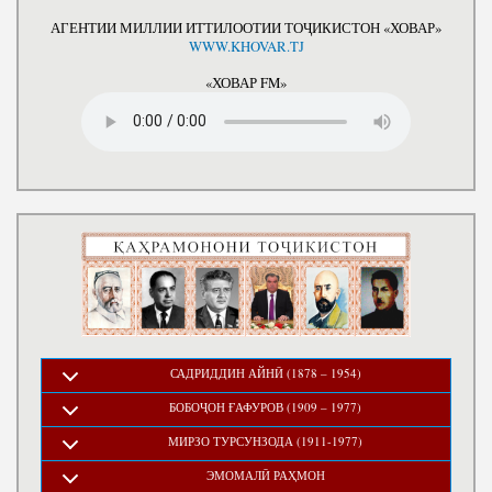
АГЕНТИИ МИЛЛИИ ИТТИЛООТИИ ТОҶИКИСТОН «ХОВАР»
WWW.KHOVAR.TJ
«ХОВАР FM»
САДРИДДИН АЙНӢ (1878 – 1954)
БОБОҶОН ҒАФУРОВ (1909 – 1977)
МИРЗО ТУРСУНЗОДА (1911-1977)
ЭМОМАЛӢ РАҲМОН