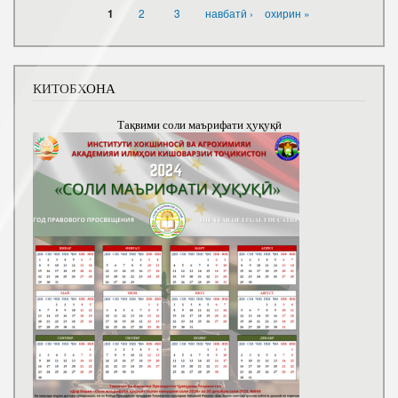
САҲИФАҲО
2
3
навбатӣ ›
охирин »
1
КИТОБХОНА
Тақвими соли маърифати ҳуқуқӣ