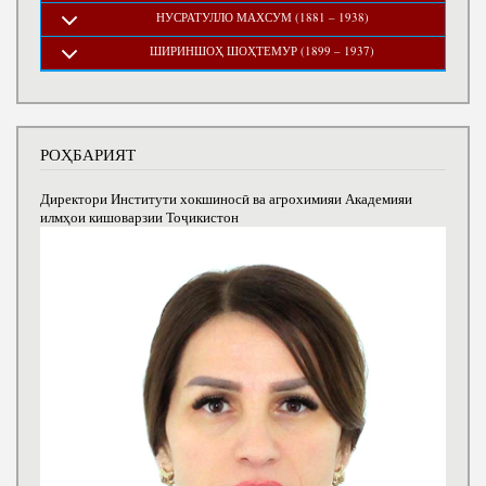
НУСРАТУЛЛО МАХСУМ (1881 – 1938)
ШИРИНШОҲ ШОҲТЕМУР (1899 – 1937)
РОҲБАРИЯТ
Директори Институти хокшиносӣ ва агрохимияи Академияи
илмҳои кишоварзии Тоҷикистон