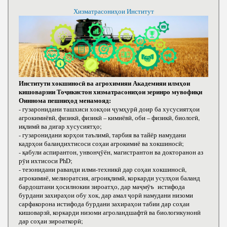
Хизматрасониҳои Институт
Институти хокшиносӣ ва агрохимияи Академияи илмҳои
кишоварзии Тоҷикистон хизматрасониҳои зеринро мувофиқи
Оиннома пешниҳод менамояд:
- гузаронидани ташхиси хокҳои ҷумҳурӣ доир ба хусусиятҳои
агрокимиёвӣ, физикӣ, физикӣ – кимиёвӣ, оби – физикӣ, биологӣ,
иқлимӣ ва дигар хусусиятҳо;
- гузаронидани корҳои таълимӣ, тарбия ва тайёр намудани
кадрҳои баландихтисоси соҳаи агрокимиё ва хокшиносӣ;
- қабули аспирантон, унвонҷӯён, магистрантон ва докторанон аз
рӯи ихтисоси РhD;
- тезонидани раванди илми-техникӣ дар соҳаи хокшиносӣ,
агрокимиё, мелиоратсия, агроиқлимӣ, коркарди усулҳои баланд
бардоштани ҳосилнокии зироатҳо, дар маҷмӯъ истифода
бурдани захираҳои обу хок, дар амал ҷорӣ намудани низоми
сарфакорона истифода бурдани захираҳои табии дар соҳаи
кишоварзӣ, коркарди низоми агроландшафтӣ ва биологикунонӣ
дар соҳаи зироаткорӣ;