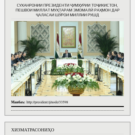
СУХАНРОНИИ ПРЕЗИДЕНТИ ҶУМҲУРИИ ТОҶИКИСТОН,
ПЕШВОИ МИЛЛАТ МУҲТАРАМ ЭМОМАЛӢ РАҲМОН ДАР
ҶАЛАСАИ ШӮРОИ МИЛЛИИ РУШД
Манбаъ:
http://president.tj/node/33598
ХИЗМАТРАСОНИҲО