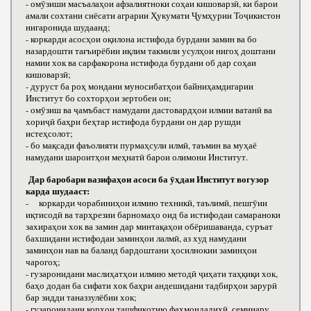
- омӯзиши масъалаҳои афзалиятноки соҳаи кишоварзӣ, ки барои
амали сохтани сиёсати аграрии Ҳукумати Ҷумҳурии Тоҷикистон
нигаронида шудаанд;
- коркарди асосҳои оқилона истифода бурдани замин ва бо
назардошти тағъирёбии иқлим такмили усулҳои нигоҳ доштани
намии хок ва сарфакорона истифода бурдани об дар соҳаи
кишоварзӣ;
- дуруст ба роҳ мондани муносибатҳои байниҳамдигарии
Институт бо сохторҳои зертобеи он;
- омӯзиш ва ҷамъбаст намудани дастовардҳои илмии ватанӣ ва
хориҷӣ баҳри беҳтар истифода бурдани он дар рушди
истеҳсолот;
- бо мақсади фаъолияти пурмаҳсули илмӣ, таъмин ва муҳаё
намудани шароитҳои меҳнатӣ барои олимони Институт.
Дар баробари вазифаҳои асоси ба ӯҳдаи Институт вогузор
карда шудааст:
- коркарди чорабиниҳои илмию техникӣ, таълимӣ, пешгӯии
иқтисодӣ ва тарҳрезии барномаҳо оид ба истифодаи самараноки
захираҳои хок ва замин дар минтақаҳои обёришаванда, суръат
бахшидани истифодаи заминҳои лалмӣ, аз худ намудани
заминҳои нав ва баланд бардоштани ҳосилнокии заминҳои
чарогоҳ;
- гузаронидани маслиҳатҳои илмию методӣ ҷиҳати таҳқиқи хок,
баҳо додан ба сифати хок баҳри андешидани тадбирҳои зарурӣ
бар зидди таназзулёбии хок;
- гузаронидани корҳои ташфиқотию фаҳмондадиҳӣ, семинару