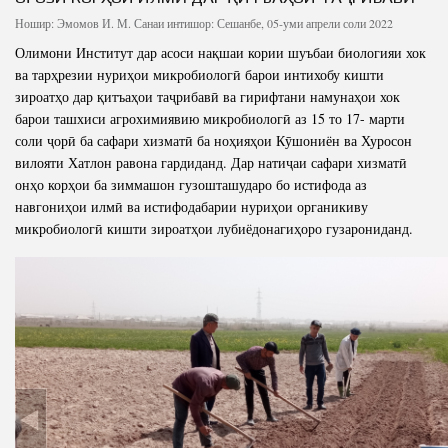
Ношир:
Эмомов И. М.
Санаи интишор: Сешанбе, 05-уми апрели соли 2022
Олимони Институт дар асоси нақшаи кории шуъбаи биологияи хок
ва тарҳрезии нуриҳои микробиологӣ барои интихобу кишти
зироатҳо дар қитъаҳои таҷрибавӣ ва гирифтани намунаҳои хок
барои ташхиси агрохимиявию микробиологӣ аз 15 то 17- марти
соли ҷорӣ ба сафари хизматӣ ба ноҳияҳои Кӯшониён ва Хуросон
вилояти Хатлон равона гардиданд. Дар натиҷаи сафари хизматӣ
онҳо корҳои ба зиммашон гузошташударо бо истифода аз
навгониҳои илмӣ ва истифодабарии нуриҳои органикиву
микробиологӣ кишти зироатҳои лубиёдонагиҳоро гузарониданд.