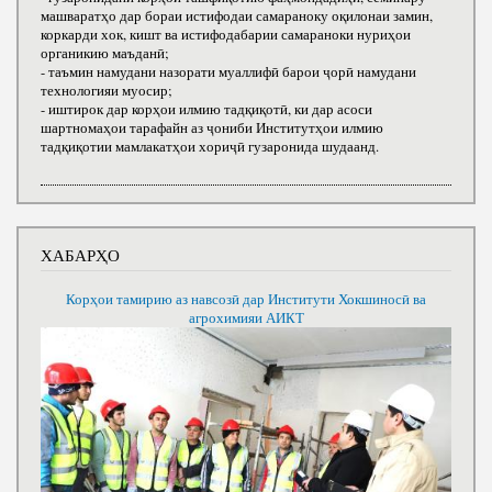
машваратҳо дар бораи истифодаи самараноку оқилонаи замин,
коркарди хок, кишт ва истифодабарии самараноки нуриҳои
органикию маъданӣ;
- таъмин намудани назорати муаллифӣ барои ҷорӣ намудани
технологияи муосир;
- иштирок дар корҳои илмию тадқиқотӣ, ки дар асоси
шартномаҳои тарафайн аз ҷониби Институтҳои илмию
тадқиқотии мамлакатҳои хориҷӣ гузаронида шудаанд.
ХАБАРҲО
Корҳои тамирию аз навсозӣ дар Институти Хокшиносӣ ва
агрохимияи АИКТ