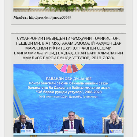
Манбаъ:
http://president.tj/node/33649
СУХАНРОНИИ ПРЕЗИДЕНТИ ҶУМҲУРИИ ТОҶИКИСТОН,
ПЕШВОИ МИЛЛАТ МУҲТАРАМ ЭМОМАЛӢ РАҲМОН ДАР
МАРОСИМИ ИФТИТОҲИ КОНФРОНСИ СЕЮМИ
БАЙНАЛМИЛАЛӢ ОИД БА ДАҲСОЛАИ БАЙНАЛМИЛАЛИИ
АМАЛ «ОБ БАРОИ РУШДИ УСТУВОР, 2018-2028»