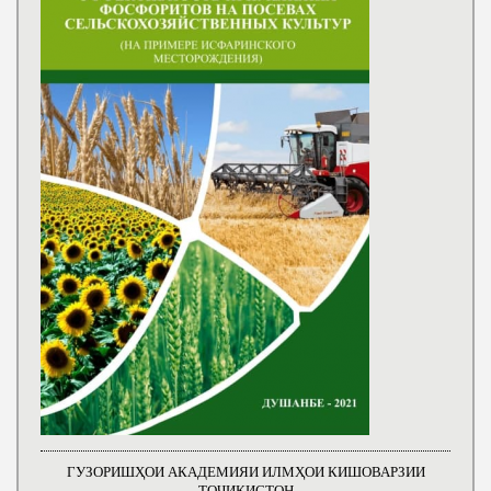
ГУЗОРИШҲОИ АКАДЕМИЯИ ИЛМҲОИ КИШОВАРЗИИ
ТОҶИКИСТОН