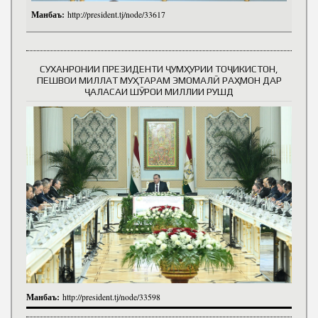
Манбаъ:
http://president.tj/node/33617
СУХАНРОНИИ ПРЕЗИДЕНТИ ҶУМҲУРИИ ТОҶИКИСТОН,
ПЕШВОИ МИЛЛАТ МУҲТАРАМ ЭМОМАЛӢ РАҲМОН ДАР
ҶАЛАСАИ ШӮРОИ МИЛЛИИ РУШД
Манбаъ:
http://president.tj/node/33598