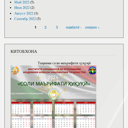
Май 2022
(5)
Июн 2022
(2)
Август 2022
(3)
Сентябр 2022
(5)
САҲИФАҲО
2
3
навбатӣ ›
охирин »
1
КИТОБХОНА
Тақвими соли маърифати ҳуқуқӣ