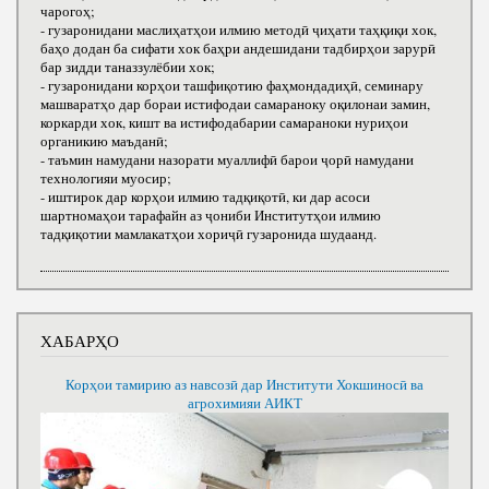
чарогоҳ;
- гузаронидани маслиҳатҳои илмию методӣ ҷиҳати таҳқиқи хок,
баҳо додан ба сифати хок баҳри андешидани тадбирҳои зарурӣ
бар зидди таназзулёбии хок;
- гузаронидани корҳои ташфиқотию фаҳмондадиҳӣ, семинару
машваратҳо дар бораи истифодаи самараноку оқилонаи замин,
коркарди хок, кишт ва истифодабарии самараноки нуриҳои
органикию маъданӣ;
- таъмин намудани назорати муаллифӣ барои ҷорӣ намудани
технологияи муосир;
- иштирок дар корҳои илмию тадқиқотӣ, ки дар асоси
шартномаҳои тарафайн аз ҷониби Институтҳои илмию
тадқиқотии мамлакатҳои хориҷӣ гузаронида шудаанд.
ХАБАРҲО
Корҳои тамирию аз навсозӣ дар Институти Хокшиносӣ ва
агрохимияи АИКТ