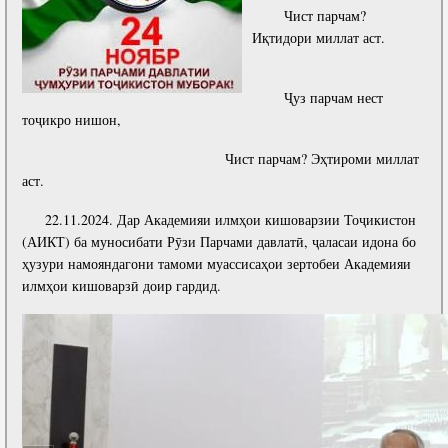
Салоҳият
Сохтори Институт
Чист парчам?
Иқтидори миллат аст.
Тарҷумаи ҳол
Роҳбарон ва кормандон
Китобҳо
Таърихи роҳбарон
Ҷуз парчам нест
Мақолаҳо
тоҷикро нишон,
Хадамоти матбуот
Чист парчам? Эҳтироми миллат
аст.
ПРЕЗИДЕНТИ ҶУМҲУРИИ ТОҶИКИСТОН
22.11.2024. Дар Академияи илмҳои кишоварзии Тоҷикистон
(АИКТ) ба муносибати Рӯзи Парчами давлатӣ, ҷаласаи идона бо
ҳузури намояндагони тамоми муассисаҳои зертобеи Академияи
илмҳои кишоварзӣ доир гардид.