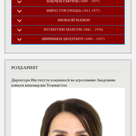
БОБОҶОН ҒАФУРОВ (1909 – 1977)
МИРЗО ТУРСУНЗОДА (1911-1977)
ЭМОМАЛӢ РАҲМОН
НУСРАТУЛЛО МАХСУМ (1881 – 1938)
ШИРИНШОҲ ШОҲТЕМУР (1899 – 1937)
РОҲБАРИЯТ
Директори Институти хокшиносӣ ва агрохимияи Академияи
илмҳои кишоварзии Тоҷикистон