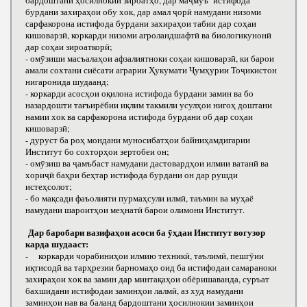
бардоштани ҳосилнокии зироатҳо, дар маҷмӯъ истифода
бурдани захираҳои обу хок, дар амал ҷорӣ намудани низоми
сарфакорона истифода бурдани захираҳои табии дар соҳаи
кишоварзӣ, коркарди низоми агроландшафтӣ ва биологикунонӣ
дар соҳаи зироаткорӣ;
- омӯзиши масъалаҳои афзалиятноки соҳаи кишоварзӣ, ки барои
амали сохтани сиёсати аграрии Ҳукумати Ҷумҳурии Тоҷикистон
нигаронида шудаанд;
- коркарди асосҳои оқилона истифода бурдани замин ва бо
назардошти тағъирёбии иқлим такмили усулҳои нигоҳ доштани
намии хок ва сарфакорона истифода бурдани об дар соҳаи
кишоварзӣ;
- дуруст ба роҳ мондани муносибатҳои байниҳамдигарии
Институт бо сохторҳои зертобеи он;
- омӯзиш ва ҷамъбаст намудани дастовардҳои илмии ватанӣ ва
хориҷӣ баҳри беҳтар истифода бурдани он дар рушди
истеҳсолот;
- бо мақсади фаъолияти пурмаҳсули илмӣ, таъмин ва муҳаё
намудани шароитҳои меҳнатӣ барои олимони Институт.
Дар баробари вазифаҳои асоси ба ӯҳдаи Институт вогузор
карда шудааст:
- коркарди чорабиниҳои илмию техникӣ, таълимӣ, пешгӯии
иқтисодӣ ва тарҳрезии барномаҳо оид ба истифодаи самараноки
захираҳои хок ва замин дар минтақаҳои обёришаванда, суръат
бахшидани истифодаи заминҳои лалмӣ, аз худ намудани
заминҳои нав ва баланд бардоштани ҳосилнокии заминҳои