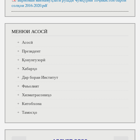
Барномаи миёнамуҳлати рушди Ҹумҳурии Тоҷикистон барои
солҳои 2016-2020.pdf
МЕНЮИ АСОСӢ
Асосӣ
Президент
Қонунгузорӣ
Хабарҳо
Дар бораи Институт
Фаъолият
Хизматрасониҳо
Китобхона
Тамосҳо