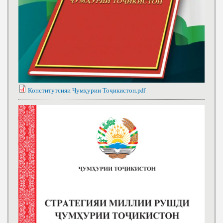
Конститутсияи Ҷумҳурии Тоҷикистон.pdf