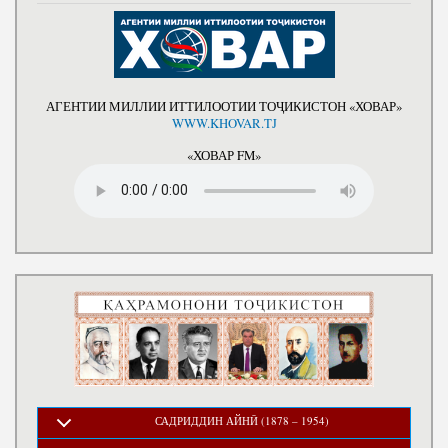
АГЕНТИИ МИЛЛИИ ИТТИЛООТИИ ТОҶИКИСТОН «ХОВАР»
WWW.KHOVAR.TJ
«ХОВАР FM»
САДРИДДИН АЙНӢ (1878 – 1954)