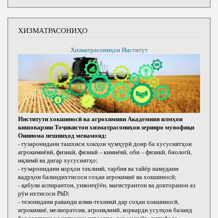
ХИЗМАТРАСОНИҲО
Хизматрасониҳои Институт
Институти хокшиносӣ ва агрохимияи Академияи илмҳои
кишоварзии Тоҷикистон хизматрасониҳои зеринро мувофиқи
Оиннома пешниҳод менамояд:
- гузаронидани ташхиси хокҳои ҷумҳурӣ доир ба хусусиятҳои
агрокимиёвӣ, физикӣ, физикӣ – кимиёвӣ, оби – физикӣ, биологӣ,
иқлимӣ ва дигар хусусиятҳо;
- гузаронидани корҳои таълимӣ, тарбия ва тайёр намудани
кадрҳои баландихтисоси соҳаи агрокимиё ва хокшиносӣ;
- қабули аспирантон, унвонҷӯён, магистрантон ва докторанон аз
рӯи ихтисоси РhD;
- тезонидани раванди илми-техникӣ дар соҳаи хокшиносӣ,
агрокимиё, мелиоратсия, агроиқлимӣ, коркарди усулҳои баланд