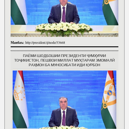
Манбаъ:
http://president.tj/node/33668
ПАЁМИ ШОДБОШИИ ПРЕЗИДЕНТИ ҶУМҲУРИИ
ТОҶИКИСТОН, ПЕШВОИ МИЛЛАТ МУҲТАРАМ ЭМОМАЛӢ
РАҲМОН БА МУНОСИБАТИ ИДИ ҚУРБОН