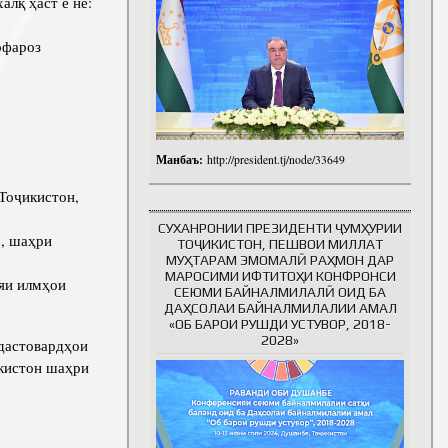
алқ ҳаст ё не:
рфароз
Манбаъ:
http://president.tj/node/33649
Тоҷикистон,
СУХАНРОНИИ ПРЕЗИДЕНТИ ҶУМҲУРИИ
”, шаҳри
ТОҶИКИСТОН, ПЕШВОИ МИЛЛАТ
МУҲТАРАМ ЭМОМАЛӢ РАҲМОН ДАР
МАРОСИМИ ИФТИТОҲИ КОНФРОНСИ
яи илмҳои
СЕЮМИ БАЙНАЛМИЛАЛӢ ОИД БА
ДАҲСОЛАИ БАЙНАЛМИЛАЛИИ АМАЛ
«ОБ БАРОИ РУШДИ УСТУВОР, 2018-
2028»
 дастовардҳои
кистон шаҳри