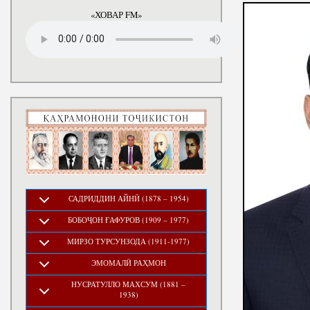
«ХОВАР FM»
САДРИДДИН АЙНӢ (1878 – 1954)
БОБОҶОН ҒАФУРОВ (1909 – 1977)
МИРЗО ТУРСУНЗОДА (1911-1977)
ЭМОМАЛӢ РАҲМОН
НУСРАТУЛЛО МАХСУМ (1881 –
1938)