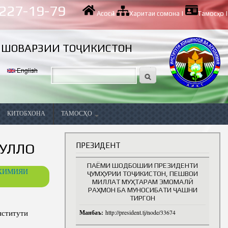
 227-19-79
Асосӣ
|
Харитаи сомона
|
Тамосҳо
|
ИШОВАРЗИИ ТОҶИКИСТОН
English
КИТОБХОНА
ТАМОСҲО
Вазифаҳои холӣ
УЛЛО
ПРЕЗИДЕНТ
ПАЁМИ ШОДБОШИИ ПРЕЗИДЕНТИ
ОХИМИЯИ
ҶУМҲУРИИ ТОҶИКИСТОН, ПЕШВОИ
МИЛЛАТ МУҲТАРАМ ЭМОМАЛӢ
РАҲМОН БА МУНОСИБАТИ ҶАШНИ
ТИРГОН
нститути
Манбаъ:
http://president.tj/node/33674
ва