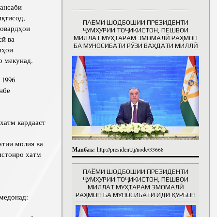
мансаби
иқтисод,
ПАЁМИ ШОДБОШИИ ПРЕЗИДЕНТИ
товардҳои
Таърихи роҳбарон
ҶУМҲУРИИ ТОҶИКИСТОН, ПЕШВОИ
ӣ ва
МИЛЛАТ МУҲТАРАМ ЭМОМАЛӢ РАҲМОН
БА МУНОСИБАТИ РӮЗИ ВАҲДАТИ МИЛЛӢ
мҳои
р мекунад.
 1996
нбе
хатм кардааст
атии молия ва
Манбаъ:
http://president.tj/node/33668
истонро хатм
ПАЁМИ ШОДБОШИИ ПРЕЗИДЕНТИ
ҶУМҲУРИИ ТОҶИКИСТОН, ПЕШВОИ
МИЛЛАТ МУҲТАРАМ ЭМОМАЛӢ
РАҲМОН БА МУНОСИБАТИ ИДИ ҚУРБОН
медонад: