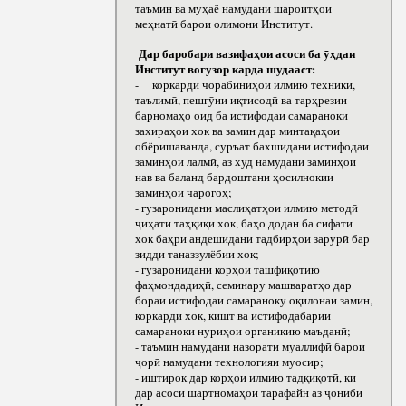
таъмин ва муҳаё намудани шароитҳои
меҳнатӣ барои олимони Институт.
Дар баробари вазифаҳои асоси ба ӯҳдаи
Институт вогузор карда шудааст:
- коркарди чорабиниҳои илмию техникӣ,
таълимӣ, пешгӯии иқтисодӣ ва тарҳрезии
барномаҳо оид ба истифодаи самараноки
захираҳои хок ва замин дар минтақаҳои
обёришаванда, суръат бахшидани истифодаи
заминҳои лалмӣ, аз худ намудани заминҳои
нав ва баланд бардоштани ҳосилнокии
заминҳои чарогоҳ;
- гузаронидани маслиҳатҳои илмию методӣ
ҷиҳати таҳқиқи хок, баҳо додан ба сифати
хок баҳри андешидани тадбирҳои зарурӣ бар
зидди таназзулёбии хок;
- гузаронидани корҳои ташфиқотию
фаҳмондадиҳӣ, семинару машваратҳо дар
бораи истифодаи самараноку оқилонаи замин,
коркарди хок, кишт ва истифодабарии
самараноки нуриҳои органикию маъданӣ;
- таъмин намудани назорати муаллифӣ барои
ҷорӣ намудани технологияи муосир;
- иштирок дар корҳои илмию тадқиқотӣ, ки
дар асоси шартномаҳои тарафайн аз ҷониби