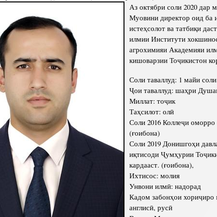
Аз октябри соли 2020 дар 
Сохтори Институт
Муовини директор оид ба 
истеҳсолот ва татбиқи дас
Роҳбарон ва кормандон
илмии Институти хокшинос
агрохимияи Академияи ил
кишоварзии Тоҷикистон ко
Соли таваллуд: 1 майи соли
Ҷои таваллуд: шаҳри Душа
Миллат: тоҷик
Таҳсилот: олӣ
Соли 2016 Коллеҷи оморро 
(ғоибона)
Соли 2019 Донишгоҳи давл
иқтисоди Ҷумҳурии Тоҷик
кардааст. (ғоибона),
Ихтисос: молия
Унвони илмӣ: надорад
Кадом забонҳои хориҷиро 
англисӣ, русӣ