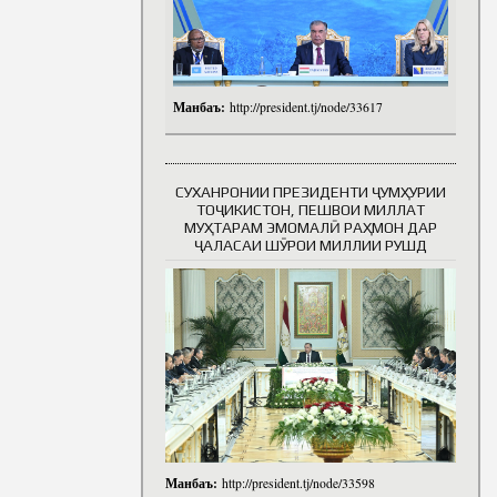
Манбаъ:
http://president.tj/node/33617
СУХАНРОНИИ ПРЕЗИДЕНТИ ҶУМҲУРИИ
ТОҶИКИСТОН, ПЕШВОИ МИЛЛАТ
МУҲТАРАМ ЭМОМАЛӢ РАҲМОН ДАР
ҶАЛАСАИ ШӮРОИ МИЛЛИИ РУШД
Манбаъ:
http://president.tj/node/33598