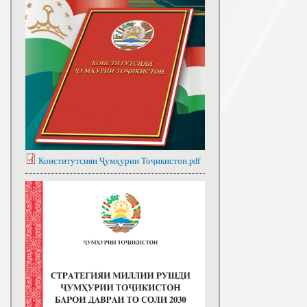
Конститутсияи Ҷумҳурии Тоҷикистон.pdf