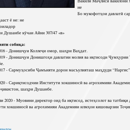
Вакили Маҷлиси вакилони х
не
Бо мукофотҳои давлатӣ са
аст ё не: не
 оиладор
 Душанбе кӯчаи Айни 307/47 «в»
ияти собиқа:
016 - Донишҷуи Коллеҷи омор, шаҳри Ваҳдат.
019 - Донишҷуи Донишгоҳи давлатии молия ва иқтисоди Ҷумҳурии 
е.
017 - Сармуҳосиби Ҷамъияти дорои масъулияташ маҳдуди “Наргис
020 - Сариқтисодчии Институти хокшиносӣ ва агрохимияи Академи
оҷикистон, шаҳри Душанбе.
ли 2020 - Муовини директор оид ба иқтисод, истеҳсолот ва татбиқи
ути хокшиносӣ ва агрохимияи Академияи илмҳои кишоварзии Тоҷи
рмандон