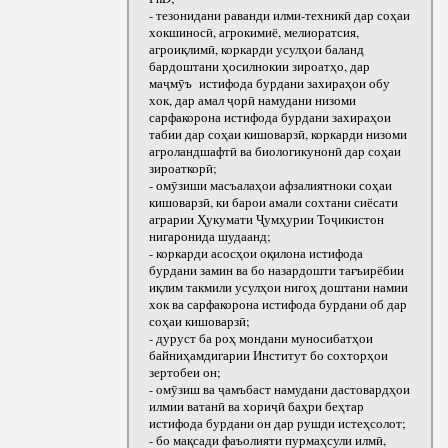
- тезонидани раванди илми-техникӣ дар соҳаи
хокшиносӣ, агрокимиё, мелиоратсия,
агроиқлимӣ, коркарди усулҳои баланд
бардоштани ҳосилнокии зироатҳо, дар
маҷмӯъ истифода бурдани захираҳои обу
хок, дар амал ҷорӣ намудани низоми
сарфакорона истифода бурдани захираҳои
табии дар соҳаи кишоварзӣ, коркарди низоми
агроландшафтӣ ва биологикунонӣ дар соҳаи
зироаткорӣ;
- омӯзиши масъалаҳои афзалиятноки соҳаи
кишоварзӣ, ки барои амали сохтани сиёсати
аграрии Ҳукумати Ҷумҳурии Тоҷикистон
нигаронида шудаанд;
- коркарди асосҳои оқилона истифода
бурдани замин ва бо назардошти тағъирёбии
иқлим такмили усулҳои нигоҳ доштани намии
хок ва сарфакорона истифода бурдани об дар
соҳаи кишоварзӣ;
- дуруст ба роҳ мондани муносибатҳои
байниҳамдигарии Институт бо сохторҳои
зертобеи он;
- омӯзиш ва ҷамъбаст намудани дастовардҳои
илмии ватанӣ ва хориҷӣ баҳри беҳтар
истифода бурдани он дар рушди истеҳсолот;
- бо мақсади фаъолияти пурмаҳсули илмӣ,