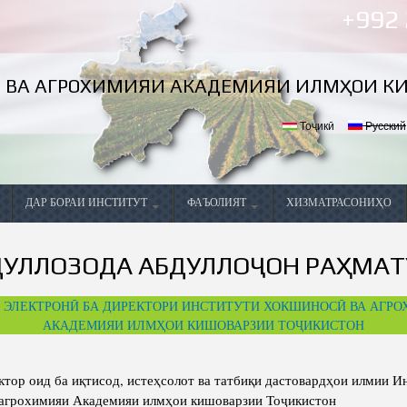
Skip to
+992
main
content
 ВА АГРОХИМИЯИ АКАДЕМИЯИ ИЛМҲОИ К
Тоҷикӣ
Русский
ДАР БОРАИ ИНСТИТУТ
ФАЪОЛИЯТ
ХИЗМАТРАСОНИҲО
Маълумоти умумӣ
Фаъолияти ҷорӣ
ПРЕЗИДЕНТИ ҶУМҲУРИИ
ДУЛЛОЗОДА АБДУЛЛОҶОН РАҲМАТ
л
Мақсад ва вазифаҳои Институт
ТОҶИКИСТОН
Дастовардҳо
 ЭЛЕКТРОНӢ БА ДИРЕКТОРИ ИНСТИТУТИ ХОКШИНОСӢ ВА АГР
Самтҳои асосии фаъолияти Институт
Конфронсҳо, семинарҳо ва
мизҳои мудаввар
АКАДЕМИЯИ ИЛМҲОИ КИШОВАРЗИИ ТОҶИКИСТОН
Маълумоти оморӣ
Тавсияҳо
тбуот
Таъсис
Таърихи таъсисёбии
тор оид ба иқтисод, истеҳсолот ва татбиқи дастовардҳои илмии И
Ҳамкориҳо
Институти хокшиносӣ 
 агрохимияи Академияи илмҳои кишоварзии Тоҷикистон
Сохтор
агрохимия
Директори Институт