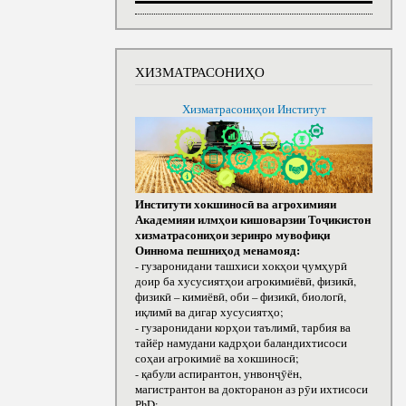
ХИЗМАТРАСОНИҲО
Хизматрасониҳои Институт
Институти хокшиносӣ ва агрохимияи
Академияи илмҳои кишоварзии Тоҷикистон
хизматрасониҳои зеринро мувофиқи
Оиннома пешниҳод менамояд:
- гузаронидани ташхиси хокҳои ҷумҳурӣ
доир ба хусусиятҳои агрокимиёвӣ, физикӣ,
физикӣ – кимиёвӣ, оби – физикӣ, биологӣ,
иқлимӣ ва дигар хусусиятҳо;
- гузаронидани корҳои таълимӣ, тарбия ва
тайёр намудани кадрҳои баландихтисоси
соҳаи агрокимиё ва хокшиносӣ;
- қабули аспирантон, унвонҷӯён,
магистрантон ва докторанон аз рӯи ихтисоси
РhD;