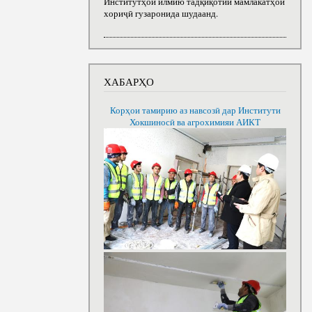
Институтҳои илмию тадқиқотии мамлакатҳои
хориҷӣ гузаронида шудаанд.
ХАБАРҲО
Корҳои тамирию аз навсозӣ дар Институти
Хокшиносӣ ва агрохимияи АИКТ