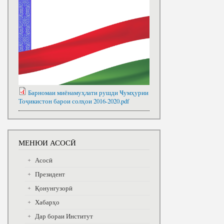
Барномаи миёнамуҳлати рушди Ҹумҳурии
Тоҷикистон барои солҳои 2016-2020.pdf
МЕНЮИ АСОСӢ
Асосӣ
Президент
Қонунгузорӣ
Хабарҳо
Дар бораи Институт