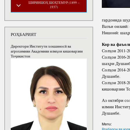
ШИРИНШОҲ ШОҲТЕМУР (1899 –
1937)
гардонида шуда
Вазъи оилавӣ:
Нишонӣ: шаҳри
РОҲБАРИЯТ
Кор ва фаъол
Директори Институти хокшиносӣ ва
Солҳои 2011-2
агрохимияи Академияи илмҳои кишоварзии
Тоҷикистон
Солҳои 2016-2
шаҳри Душанб
Солҳои 2014-2
Душанбе.
Солҳои 2018-2
кишоварзии Т
Аз октябри со
илмии Инстит
Душанбе.
Menu:
Роҳбарон ва ко