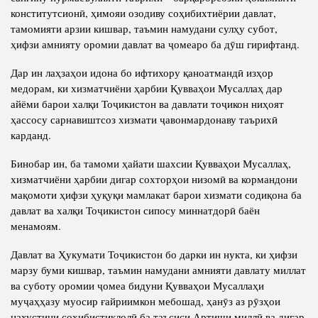
конститутсионӣ, ҳимояи озодиву соҳибихтиёрии давлат,
тамомияти арзии кишвар, таъмин намудани сулҳу субот,
ҳифзи амнияту оромии давлат ва ҷомеаро ба дӯш гирифтанд.
Дар ин лаҳзаҳои идона бо ифтихору қаноатмандӣ изҳор
медорам, ки хизматчиёни ҳарбии Қувваҳои Мусаллаҳ дар
айёми барои халқи Тоҷикистон ва давлати тоҷикон ниҳоят
ҳассосу сарнавиштсоз хизмати ҷавонмардонаву таърихӣ
карданд.
Бинобар ин, ба тамоми ҳайати шахсии Қувваҳои Мусаллаҳ,
хизматчиёни ҳарбии дигар сохторҳои низомӣ ва кормандони
мақомоти ҳифзи ҳуқуқи мамлакат барои хизмати содиқона ба
давлат ва халқи Тоҷикистон сипосу миннатдорӣ баён
менамоям.
Давлат ва Ҳукумати Тоҷикистон бо дарки ин нукта, ки ҳифзи
марзу буми кишвар, таъмин намудани амнияти давлату миллат
ва суботу оромии ҷомеа бидуни Қувваҳои Мусаллаҳи
муҷаҳҳазу муосир ғайриимкон мебошад, ҳанӯз аз рӯзҳои
нахустини соҳибистиқлолӣ ба таъсиси Артиши миллӣ ва дигар