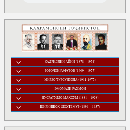
САДРИДДИН АЙНӢ (1878 – 1954)
БОБОҶОН ҒАФУРОВ (1909 – 1977)
МИРЗО ТУРСУНЗОДА (1911-1977)
ЭМОМАЛӢ РАҲМОН
НУСРАТУЛЛО МАХСУМ (1881 – 1938)
ШИРИНШОҲ ШОҲТЕМУР (1899 – 1937)