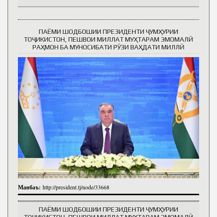
ПАЁМИ ШОДБОШИИ ПРЕЗИДЕНТИ ҶУМҲУРИИ
ТОҶИКИСТОН, ПЕШВОИ МИЛЛАТ МУҲТАРАМ ЭМОМАЛӢ
РАҲМОН БА МУНОСИБАТИ РӮЗИ ВАҲДАТИ МИЛЛӢ
Манбаъ:
http://president.tj/node/33668
ПАЁМИ ШОДБОШИИ ПРЕЗИДЕНТИ ҶУМҲУРИИ