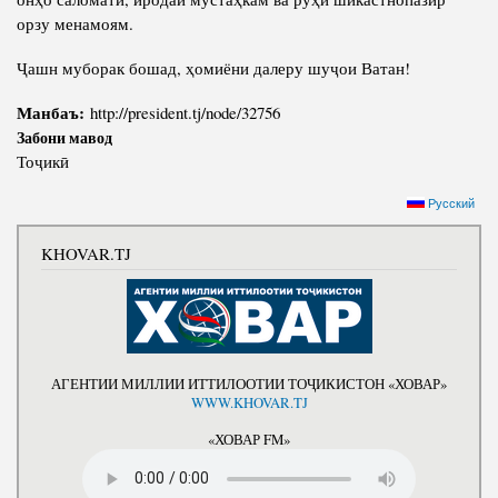
орзу менамоям.
Ҷашн муборак бошад, ҳомиёни далеру шуҷои Ватан!
Манбаъ:
http://president.tj/node/32756
Забони мавод
Тоҷикӣ
Русский
KHOVAR.TJ
АГЕНТИИ МИЛЛИИ ИТТИЛООТИИ ТОҶИКИСТОН «ХОВАР»
WWW.KHOVAR.TJ
«ХОВАР FM»