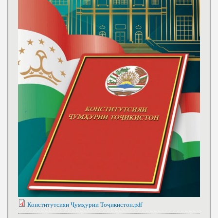
Конститутсияи Ҷумҳурии Тоҷикистон.pdf