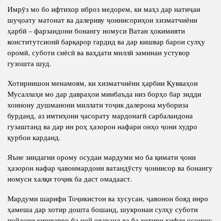
Имрӯз мо бо ифтихор иброз медорем, ки маҳз дар натиҷаи
шуҷоату матонат ва далериву ҷоннисориҳои хизматчиёни
ҳарбӣ – фарзандони бонангу номуси Ватан ҳокимияти
конститутсионӣ барқарор гардид ва дар кишвар барои сулҳу
оромӣ, суботи сиёсӣ ва ваҳдати миллӣ заминаи устувор
гузошта шуд.
Хотирнишон менамоям, ки хизматчиёни ҳарбии Қувваҳои
Мусаллаҳи мо дар давраҳои минбаъда низ борҳо бар зидди
хоинону душманони миллати тоҷик далерона мубориза
бурданд, аз имтиҳони ҷасорату мардонагӣ сарбаландона
гузаштанд ва дар ин роҳ ҳазорон нафари онҳо ҷони худро
қурбон карданд.
Яъне зиндагии орому осудаи мардуми мо ба қимати ҷони
ҳазорон нафар ҷавонмардони ватандӯсту ҷоннисор ва бонангу
номуси халқи тоҷик ба даст омадааст.
Мардуми шарифи Тоҷикистон ва хусусан, ҷавонон бояд инро
ҳамеша дар хотир дошта бошанд, шукронаи сулҳу суботи
пойдори кишварро ба ҷой оваранд ва ба хотири ҳифзи осоишу