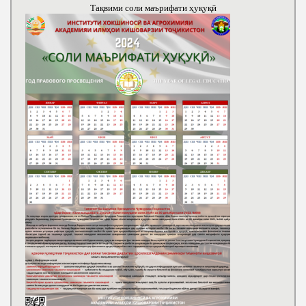
Тақвими соли маърифати ҳуқуқӣ