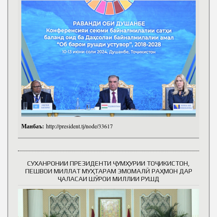
Манбаъ:
http://president.tj/node/33617
СУХАНРОНИИ ПРЕЗИДЕНТИ ҶУМҲУРИИ ТОҶИКИСТОН,
ПЕШВОИ МИЛЛАТ МУҲТАРАМ ЭМОМАЛӢ РАҲМОН ДАР
ҶАЛАСАИ ШӮРОИ МИЛЛИИ РУШД