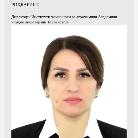
РОҲБАРИЯТ
Директори Институти хокшиносӣ ва агрохимияи Академияи
илмҳои кишоварзии Тоҷикистон