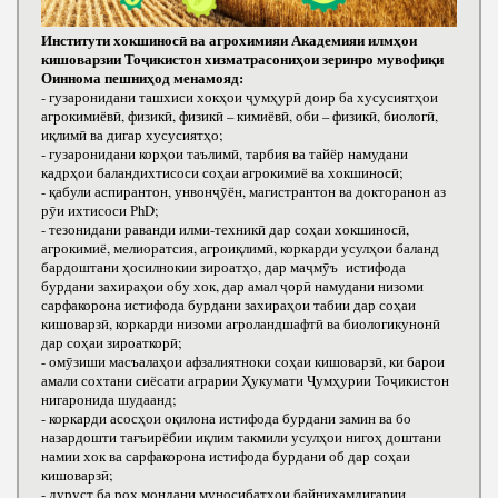
Институти хокшиносӣ ва агрохимияи Академияи илмҳои
кишоварзии Тоҷикистон хизматрасониҳои зеринро мувофиқи
Оиннома пешниҳод менамояд:
- гузаронидани ташхиси хокҳои ҷумҳурӣ доир ба хусусиятҳои
агрокимиёвӣ, физикӣ, физикӣ – кимиёвӣ, оби – физикӣ, биологӣ,
иқлимӣ ва дигар хусусиятҳо;
- гузаронидани корҳои таълимӣ, тарбия ва тайёр намудани
кадрҳои баландихтисоси соҳаи агрокимиё ва хокшиносӣ;
- қабули аспирантон, унвонҷӯён, магистрантон ва докторанон аз
рӯи ихтисоси РhD;
- тезонидани раванди илми-техникӣ дар соҳаи хокшиносӣ,
агрокимиё, мелиоратсия, агроиқлимӣ, коркарди усулҳои баланд
бардоштани ҳосилнокии зироатҳо, дар маҷмӯъ истифода
бурдани захираҳои обу хок, дар амал ҷорӣ намудани низоми
сарфакорона истифода бурдани захираҳои табии дар соҳаи
кишоварзӣ, коркарди низоми агроландшафтӣ ва биологикунонӣ
дар соҳаи зироаткорӣ;
- омӯзиши масъалаҳои афзалиятноки соҳаи кишоварзӣ, ки барои
амали сохтани сиёсати аграрии Ҳукумати Ҷумҳурии Тоҷикистон
нигаронида шудаанд;
- коркарди асосҳои оқилона истифода бурдани замин ва бо
назардошти тағъирёбии иқлим такмили усулҳои нигоҳ доштани
намии хок ва сарфакорона истифода бурдани об дар соҳаи
кишоварзӣ;
- дуруст ба роҳ мондани муносибатҳои байниҳамдигарии