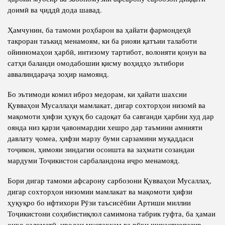
доимӣ ва ҷиддӣ дода шавад.
Ҳамчунин, ба тамоми роҳбарон ва ҳайати фармондеҳӣ
такроран таъкид менамоям, ки ба риояи қатъии талаботи
ойинномаҳои ҳарбӣ, интизому тартибот, волоияти қонун ва
сатҳи баланди омодабошии қисму воҳидҳо эътибори
аввалиндараҷа зоҳир намоянд.
Бо эътимоди комил иброз медорам, ки ҳайати шахсии
Қувваҳои Мусаллаҳи мамлакат, дигар сохторҳои низомӣ ва
мақомоти ҳифзи ҳуқуқ бо садоқат ба савганди ҳарбии худ дар
оянда низ қарзи ҷавонмардии хешро дар таъмини амнияти
давлату ҷомеа, ҳифзи марзу буми сарзамини муқаддаси
тоҷикон, ҳимояи зиндагии осоишта ва заҳмати созандаи
мардуми Тоҷикистон сарбаландона иҷро менамояд.
Бори дигар тамоми афсарону сарбозони Қувваҳои Мусаллаҳ,
дигар сохторҳои низомии мамлакат ва мақомоти ҳифзи
ҳуқуқро бо ифтихори Рӯзи таъсисёбии Артиши миллии
Тоҷикистони соҳибистиқлол самимона табрик гуфта, ба ҳамаи
онҳо саломатӣ, иродаи мустаҳкам ва рӯҳи шикастнопазир