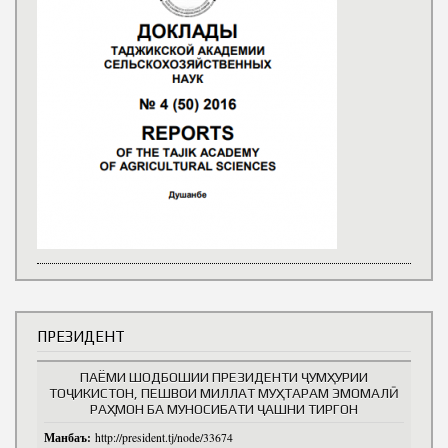
ПРЕЗИДЕНТ
ПАЁМИ ШОДБОШИИ ПРЕЗИДЕНТИ ҶУМҲУРИИ
ТОҶИКИСТОН, ПЕШВОИ МИЛЛАТ МУҲТАРАМ ЭМОМАЛӢ
РАҲМОН БА МУНОСИБАТИ ҶАШНИ ТИРГОН
Манбаъ:
http://president.tj/node/33674