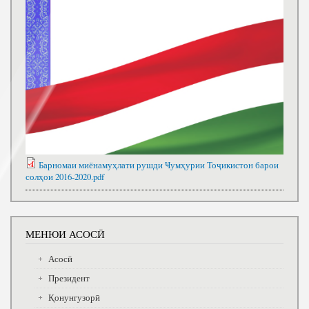
Барномаи миёнамуҳлати рушди Ҹумҳурии Тоҷикистон барои
солҳои 2016-2020.pdf
МЕНЮИ АСОСӢ
Асосӣ
Президент
Қонунгузорӣ