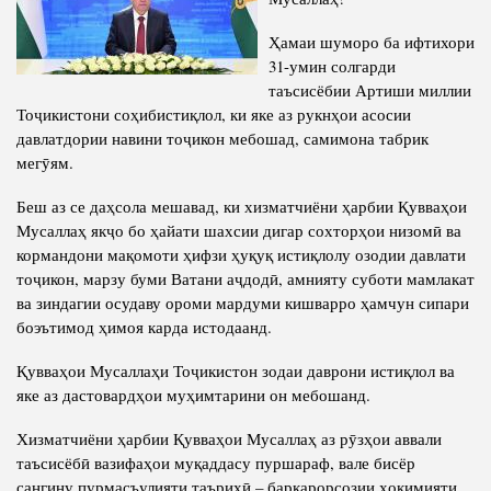
Салоҳият
Сохтори Институт
Ҳамаи шуморо ба ифтихори
Тарҷумаи ҳол
Роҳбарон ва кормандон
31-умин солгарди
Китобҳо
таъсисёбии Артиши миллии
Таърихи роҳбарон
Тоҷикистони соҳибистиқлол, ки яке аз рукнҳои асосии
Мақолаҳо
давлатдории навини тоҷикон мебошад, самимона табрик
Хадамоти матбуот
мегӯям.
Беш аз се даҳсола мешавад, ки хизматчиёни ҳарбии Қувваҳои
ПРЕЗИДЕНТИ ҶУМҲУРИИ ТОҶИКИСТОН
Мусаллаҳ якҷо бо ҳайати шахсии дигар сохторҳои низомӣ ва
кормандони мақомоти ҳифзи ҳуқуқ истиқлолу озодии давлати
тоҷикон, марзу буми Ватани аҷдодӣ, амнияту суботи мамлакат
ва зиндагии осудаву ороми мардуми кишварро ҳамчун сипари
боэътимод ҳимоя карда истодаанд.
Қувваҳои Мусаллаҳи Тоҷикистон зодаи даврони истиқлол ва
яке аз дастовардҳои муҳимтарини он мебошанд.
Хизматчиёни ҳарбии Қувваҳои Мусаллаҳ аз рӯзҳои аввали
таъсисёбӣ вазифаҳои муқаддасу пуршараф, вале бисёр
сангину пурмасъулияти таърихӣ – барқарорсозии ҳокимияти