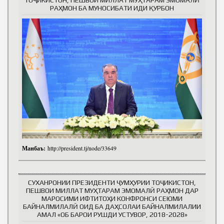
ТОҶИКИСТОН, ПЕШВОИ МИЛЛАТ МУҲТАРАМ ЭМОМАЛӢ
РАҲМОН БА МУНОСИБАТИ ИДИ ҚУРБОН
Манбаъ:
http://president.tj/node/33649
СУХАНРОНИИ ПРЕЗИДЕНТИ ҶУМҲУРИИ ТОҶИКИСТОН,
ПЕШВОИ МИЛЛАТ МУҲТАРАМ ЭМОМАЛӢ РАҲМОН ДАР
МАРОСИМИ ИФТИТОҲИ КОНФРОНСИ СЕЮМИ
БАЙНАЛМИЛАЛӢ ОИД БА ДАҲСОЛАИ БАЙНАЛМИЛАЛИИ
АМАЛ «ОБ БАРОИ РУШДИ УСТУВОР, 2018-2028»