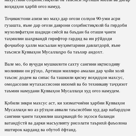
воҳидҳои ҳарбӣ оғоз намуд.
Тоҷикистони азизи мо маҳз дар оғози солҳои 90-уми асри
гузашта, яъне дар оғози даврони соҳибистиқлолӣ ба гирдоби
мухолифатҳои шадиди сиёсӣ ва баъдан ба оташи ҷанги
таҳмилии шаҳрвандӣ гирифтор гардид ва ин рӯйдоди
фоҷиабор ҳалли масъалаи муҳимтарини давлатдорӣ, яъне
таъсиси Қувваҳои Мусаллаҳро ба таъхир андохт.
Вале мо, бо вуҷуди мушкилоти сахту сангини иқтисодиву
молиявии он рӯзҳо, Артиши миллиро амалан дар ҷойи холӣ
таъсис додем ва сипас ба ташкили қисму воҳидҳои махсус,
омодасозии мутахассисони низомӣ ва бо техникаву таҷҳизот
таъмин намудани Қувваҳои Мусаллаҳи худ оғоз намудем.
Қобили зикри махсус аст, ки хизматчиёни ҳарбии Қувваҳои
Мусаллаҳи мо аз рӯзҳои аввали таъсисёбии худ дар набардҳои
сангини ҷанги таҳмилии шаҳрвандӣ бо эҳсоси баланди
ватандӯстӣ ва дарки масъулияту рисолати таърихӣ фаъолона
иштирок карданд ва обутоб ёфтанд.