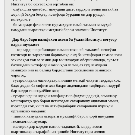
Институт бо сохторҳои зертобеи он;
- омӯзиш ва ҷамъбаст намудани дастовардҳои илмии ватанӣ ва
хориҷӣ баҳри беҳтар истифода бурдани он дар рушди
истеҳсолот;
- бо мақсади фаъолияти пурмаҳсули илмӣ, таъмин ва муҳаё
намудани шароитҳои меҳнатӣ барои олимони Институт.
Дар баробари вазифаҳои асоси ба ӯҳдаи Институт вогузор
карда шудааст:
- коркарди чорабиниҳои илмию техникӣ, таълимӣ, пешгӯии
иқтисодӣ ва тарҳрезии барномаҳо оид ба истифодаи самараноки
захираҳои хок ва замин дар минтақаҳои обёришаванда, суръат
бахшидани истифодаи заминҳои лалмӣ, аз худ намудани
заминҳои нав ва баланд бардоштани ҳосилнокии заминҳои
чарогоҳ;
- гузаронидани маслиҳатҳои илмию методӣ ҷиҳати таҳқиқи хок,
баҳо додан ба сифати хок баҳри андешидани тадбирҳои зарурӣ
бар зидди таназзулёбии хок;
- гузаронидани корҳои ташфиқотию фаҳмондадиҳӣ, семинару
машваратҳо дар бораи истифодаи самараноку оқилонаи замин,
коркарди хок, кишт ва истифодабарии самараноки нуриҳои
органикию маъданӣ;
- таъмин намудани назорати муаллифӣ барои ҷорӣ намудани
технологияи муосир;
- иштирок дар корҳои илмию тадқиқотӣ, ки дар асоси
шартномаҳои тарафайн аз ҷониби Институтҳои илмию