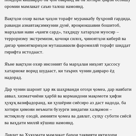
оромии мамлакат саъю талош намоянд.
Вақтҳои охир вазъи ҷаҳон торафт мураккабу буҳронӣ гардида,
раванди азнавтақсимкунии дунё, яроқнокшавии бошитоб,
марҳалаи нави «ҷанги сард», таҳдиду хатарҳои муосир –
терроризму экстремизм, қочоқи силоҳ, ҷиноятҳои киберӣ ва
дигар ҷинояткориҳои муташаккили фаромиллӣ торафт шиддат
гирифта истодааст.
Яъне вақтҳои охир инсоният ба марҳалаи ниҳоят ҳассосу
хатарноке ворид шудааст, ки таърих чунин давраро ёд
надорад.
Дар чунин шароит ҳар як шаҳрванди огоҳи ҷомеа, дар навбати
аввал, хизматчиёни ҳарбӣ ва кормандони мақомоти ҳифзи
ҳуқуқ вазифадоранд, ки ҳушёрии сиёсиро аз даст надода, ба
хотири ҳимояи неъмати бузурги зиндагии халқамон –
истиқлолу озодӣ, амнияти ҷомеа ва давлат, сулҳу суботи сиёсӣ
ва ваҳдати миллӣ кӯшиш намоянд.
Давлат ва Ҳукумати мамлакат барои тақвияти иқтидори