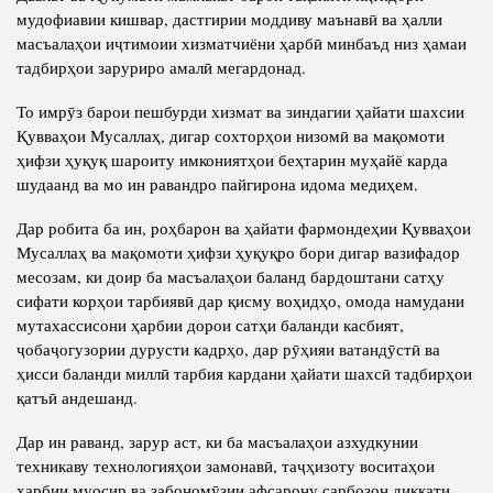
мудофиавии кишвар, дастгирии моддиву маънавӣ ва ҳалли
масъалаҳои иҷтимоии хизматчиёни ҳарбӣ минбаъд низ ҳамаи
тадбирҳои заруриро амалӣ мегардонад.
То имрӯз барои пешбурди хизмат ва зиндагии ҳайати шахсии
Қувваҳои Мусаллаҳ, дигар сохторҳои низомӣ ва мақомоти
ҳифзи ҳуқуқ шароиту имкониятҳои беҳтарин муҳайё карда
шудаанд ва мо ин равандро пайгирона идома медиҳем.
Дар робита ба ин, роҳбарон ва ҳайати фармондеҳии Қувваҳои
Мусаллаҳ ва мақомоти ҳифзи ҳуқуқро бори дигар вазифадор
месозам, ки доир ба масъалаҳои баланд бардоштани сатҳу
сифати корҳои тарбиявӣ дар қисму воҳидҳо, омода намудани
мутахассисони ҳарбии дорои сатҳи баланди касбият,
ҷобаҷогузории дурусти кадрҳо, дар рӯҳияи ватандӯстӣ ва
ҳисси баланди миллӣ тарбия кардани ҳайати шахсӣ тадбирҳои
қатъӣ андешанд.
Дар ин раванд, зарур аст, ки ба масъалаҳои азхудкунии
техникаву технологияҳои замонавӣ, таҷҳизоту воситаҳои
ҳарбии муосир ва забономӯзии афсарону сарбозон диққати