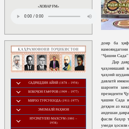
«ХОВАР FM»
доир ба ҳиф
намояндагони
“Ҷашни Сада” 
Дар даврони
ҷаҳонишавӣ в
ҷаҳонӣ шудани
давлатӣ имко
САДРИДДИН АЙНӢ (1878 – 1954)
шароити замо
БОБОҶОН ҒАФУРОВ (1909 – 1977)
президенти Ҷ
ҷашни Сада и
МИРЗО ТУРСУНЗОДА (1911-1977)
деҳқон аз наз
ЭМОМАЛӢ РАҲМОН
андешаи давра
фасли баҳор 
НУСРАТУЛЛО МАХСУМ (1881 –
1938)
умеди ҳосили 