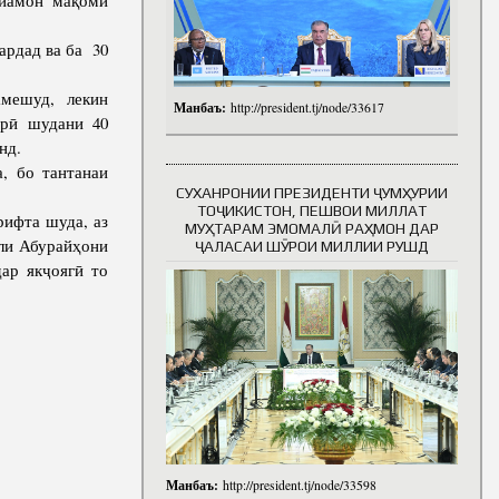
рдад ва ба 30
мешуд, лекин
Манбаъ:
http://president.tj/node/33617
арӣ шудани 40
нд.
, бо тантанаи
СУХАНРОНИИ ПРЕЗИДЕНТИ ҶУМҲУРИИ
ТОҶИКИСТОН, ПЕШВОИ МИЛЛАТ
ифта шуда, аз
МУҲТАРАМ ЭМОМАЛӢ РАҲМОН ДАР
вли Абурайҳони
ҶАЛАСАИ ШӮРОИ МИЛЛИИ РУШД
ар якҷоягӣ то
Манбаъ:
http://president.tj/node/33598