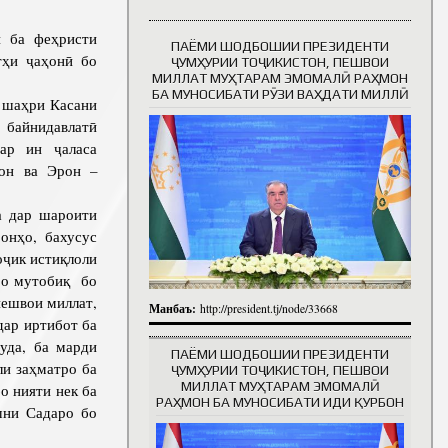
ба феҳристи
ПАЁМИ ШОДБОШИИ ПРЕЗИДЕНТИ
тҳи ҷаҳонӣ бо
Таърихи роҳбарон
ҶУМҲУРИИ ТОҶИКИСТОН, ПЕШВОИ
МИЛЛАТ МУҲТАРАМ ЭМОМАЛӢ РАҲМОН
БА МУНОСИБАТИ РӮЗИ ВАҲДАТИ МИЛЛӢ
р шаҳри Касани
 байнидавлатӣ
ар ин ҷаласа
тон ва Эрон –
 дар шароити
онҳо, бахусус
оҷик истиқлоли
ро мутобиқ бо
ешвои миллат,
Манбаъ:
http://president.tj/node/33668
ар иртибот ба
уда, ба марди
ПАЁМИ ШОДБОШИИ ПРЕЗИДЕНТИ
ли заҳматро ба
ҶУМҲУРИИ ТОҶИКИСТОН, ПЕШВОИ
МИЛЛАТ МУҲТАРАМ ЭМОМАЛӢ
о нияти нек ба
РАҲМОН БА МУНОСИБАТИ ИДИ ҚУРБОН
шни Садаро бо