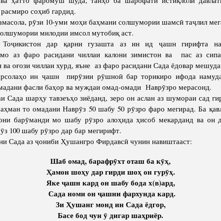
расмиро соҳиб гардид.
сола, рӯзи 10-уми моҳи баҳмани солшумории шамсӣ таҷлил мега
солшумории милодии имсол мутобиқ аст.
 Тоҷикистон дар қарни гузашта аз ин ид ҷашн гирифта на
 мо аз фаро расидани чиллаи калони зимистон ва пас аз сип
 ва оғози чиллаи хурд, яъне аз фаро расидани Сада ёдовар мешуда
орсолаҳо ин ҷашн пирӯзии рӯшноӣ бар торикиро ифода намуда
мадани фасли баҳор ва муждаи омад-омади Наврӯзро мерасонд.
ада шарҳу тавзеъҳо зиёданд, зеро он аслан аз шумораи сад гир
аҳман то омадани Наврӯз 50 шабу 50 рӯзро фаро мегирад. Ба қа
они барӯманди мо шабу рӯзро алоҳида ҳисоб мекарданд ва он д
ӯз 100 шабу рӯзро дар бар мегирифт.
ни Сада аз ҷониби Ҳушангро Фирдавсӣ чунин навиштааст:
Шаб омад, барафрӯхт оташ ба кӯҳ,
Ҳамон шоҳу дар гирди шоҳ он гурӯҳ.
Яке ҷашн кард он шабу бода х(в)ард,
Сада номи он ҷашни фархунда кард.
Зи Ҳушанг монд ин Сада ёдгор,
Басе бод чун ӯ дигар шаҳриёр.