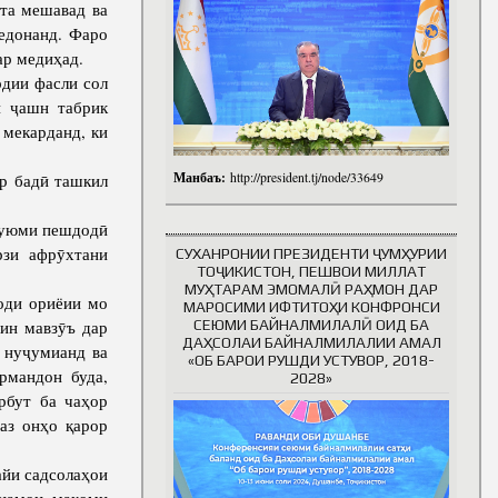
та мешавад ва
едонанд. Фаро
ар медиҳад.
рдии фасли сол
н ҷашн табрик
 мекарданд, ки
Манбаъ:
р бадӣ ташкил
http://president.tj/node/33649
уюми пешдодӣ
зи афрӯхтани
СУХАНРОНИИ ПРЕЗИДЕНТИ ҶУМҲУРИИ
ТОҶИКИСТОН, ПЕШВОИ МИЛЛАТ
МУҲТАРАМ ЭМОМАЛӢ РАҲМОН ДАР
оди ориёии мо
МАРОСИМИ ИФТИТОҲИ КОНФРОНСИ
ин мавзӯъ дар
СЕЮМИ БАЙНАЛМИЛАЛӢ ОИД БА
ДАҲСОЛАИ БАЙНАЛМИЛАЛИИ АМАЛ
 нуҷумианд ва
«ОБ БАРОИ РУШДИ УСТУВОР, 2018-
рмандон буда,
2028»
рбут ба чаҳор
аз онҳо қарор
йи садсолаҳои
тиамон мақоми