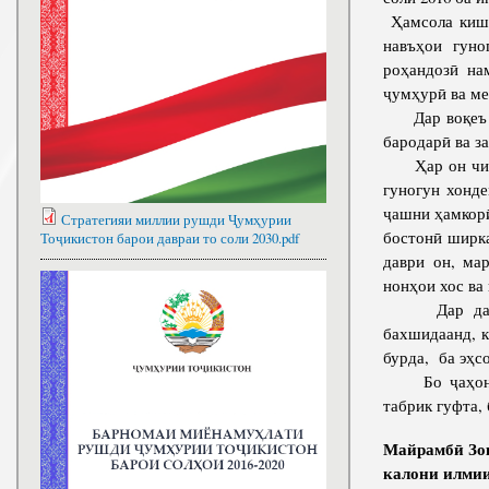
Ҳамсола кишо
навъҳои гуно
роҳандозӣ на
ҷумҳурӣ ва м
Дар воқеъ ҷа
бародарӣ ва з
Ҳар он чизе,
гуногун хонд
ҷашни ҳамкорӣ
Стратегияи миллии рушди Ҷумҳурии
бостонӣ ширка
Тоҷикистон барои давраи то соли 2030.pdf
даври он, ма
нонҳои хос ва
Дар даврон
бахшидаанд, 
бурда, ба эҳс
Бо ҷаҳонӣ ш
табрик гуфта,
Майрамбӣ Зо
калони илми