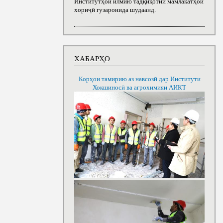
Институтҳои илмию тадқиқотии мамлакатҳои
хориҷӣ гузаронида шудаанд.
ХАБАРҲО
Корҳои тамирию аз навсозӣ дар Институти
Хокшиносӣ ва агрохимияи АИКТ