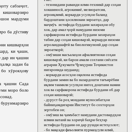
- тезонидани раванди илми-техникӣ дар соҳаи
оту сабзаҷот,
хокшиносӣ, агрокимиё, мелиоратсия,
и кишоварзиро
агроиқлимӣ, коркарди усулҳои баланд
мошои мардуми
бардоштани ҳосилнокии зироатҳо, дар
маҷмӯъ истифода бурдани захираҳои обу
хок, дар амал ҷорӣ намудани низоми
ро ба дӯстиву
сарфакорона истифода бурдани захираҳои
табии дар соҳаи кишоварзӣ, коркарди низоми
они кишварҳои
агроландшафтӣ ва биологикунонӣ дар соҳаи
зироаткорӣ;
ард, ки ҷашн,
- омӯзиши масъалаҳои афзалиятноки соҳаи
е дар ин ҷашни
кишоварзӣ, ки барои амали сохтани сиёсати
ҳалқа задан ба
аграрии Ҳукумати Ҷумҳурии Тоҷикистон
нигаронида шудаанд;
 бо хӯрокҳову
- коркарди асосҳои оқилона истифода
бурдани замин ва бо назардошти тағъирёбии
 ҷашни Сада
иқлим такмили усулҳои нигоҳ доштани намии
уми моро боло
хок ва сарфакорона истифода бурдани об дар
соҳаи кишоварзӣ;
сонад.
- дуруст ба роҳ мондани муносибатҳои
бурунмарзиро
байниҳамдигарии Институт бо сохторҳои
зертобеи он;
- омӯзиш ва ҷамъбаст намудани дастовардҳои
илмии ватанӣ ва хориҷӣ баҳри беҳтар
истифода бурдани он дар рушди истеҳсолот;
- бо мақсади фаъолияти пурмаҳсули илмӣ,