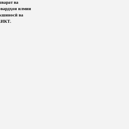
шварат ва
овардҳои илмии
окшиносӣ ва
АИКТ.