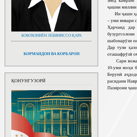
ҷашни миллии 
Ин ҷашн ҳама
– уми январи 
Ҳарчанд дар
бузургсолони
БОБОХОНИЁН ЗЕБИНИССО ҚАРА
шабонарӯзи он
Дар тули ҳаз
оташафрӯзӣ о
КОРМАНДОН ВА КОРБАРОН
Сари вожаи С
10-уми моҳи б
Берунӣ аҷдод
ҚОНУНГУЗОРӢ
расидани Навр
Пазироии ҷаш