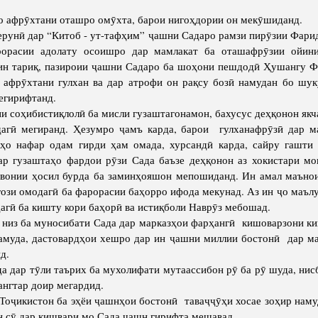
фрӯхтани оташро омӯхта, барои нигоҳдории он мекӯшиданд.
рунӣ дар “Китоб - ут-тафҳим” ҷашни Садаро рамзи пирӯзии Фари
орасии адолату осоишро дар мамлакат ба оташафрӯзии ойин
ин тариқ, пазироии ҷашни Садаро ба шоҳони пешдодӣ Ҳушангу Ф
о афрӯхтани гулхан ва дар атрофи он рақсу бозӣ намудан бо шу
егирифтанд.
соҳибистиқлолӣ ба мисли гузаштагонамон, бахусус деҳқонон якча
агӣ мегиранд. Ҳезумро ҷамъ карда, барои гулханафрӯзӣ дар м
о нафар одам гирди ҳам омада, хурсандӣ карда, сайру гашти
ар гузаштаҳо фардои рӯзи Сада баъзе деҳқонон аз хокистари мо
овонии ҳосил бурда ба заминҳояшон мепошиданд. Ин амал маъно
ғози омодагӣ ба фарорасии баҳорро ифода мекунад. Аз ин ҷо маъл
агӣ ба кишту кори баҳорӣ ва истиқболи Наврӯз мебошад.
з ба муносибати Сада дар марказҳои фарҳангӣ кишоварзони ки
амуда, дастовардҳои хешро дар ин ҷашни миллии бостонӣ дар м
нд.
ар тӯли таърих ба мухолифати мутаассибон рӯ ба рӯ шуда, нисб
нгтар доир мегардид.
икистон ба эҳёи ҷашнҳои бостонӣ таваҷҷӯҳи хосае зоҳир намуда
ин сӯ дар кишвари мо Сада ҷашн гирифта мешавад.