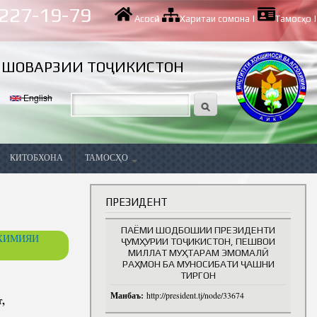
 227-19-79
Асосӣ
|
Харитаи сомона
|
Тамосҳо
|
ИШОВАРЗИИ ТОҶИКИСТОН
English
КИТОБХОНА
ТАМОСҲО
Вазифаҳои холӣ
ПРЕЗИДЕНТ
ПАЁМИ ШОДБОШИИ ПРЕЗИДЕНТИ
ОХИМИЯИ
ҶУМҲУРИИ ТОҶИКИСТОН, ПЕШВОИ
МИЛЛАТ МУҲТАРАМ ЭМОМАЛӢ
РАҲМОН БА МУНОСИБАТИ ҶАШНИ
ТИРГОН
Манбаъ:
http://president.tj/node/33674
,
ва