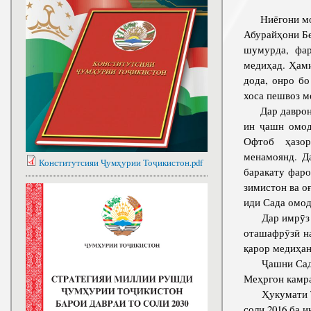
Ниёгони мо а
Абурайҳони Бе
шумурда, фар
медиҳад. Ҳам
дода, онро б
хоса пешвоз м
Дар даврони 
ин ҷашн омод
Офтоб ҳазорҳ
менамоянд. Д
Конститутсияи Ҷумҳурии Тоҷикистон.pdf
баракату фар
зимистон ва о
иди Сада омод
Дар имрӯз ни
оташафрӯзӣ н
қарор медиҳа
Ҷашни Сада д
Меҳргон камра
Ҳукумати Тоҷ
соли 2016 ба 