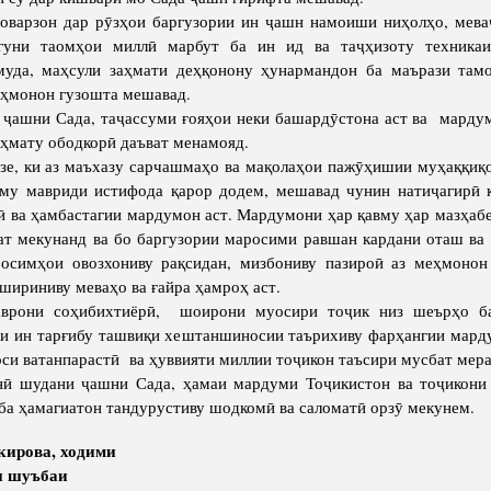
варзон дар рӯзҳои баргузории ин ҷашн намоиши ниҳолҳо, меваҷ
гуни таомҳои миллӣ марбут ба ин ид ва таҷҳизоту техника
муда, маҳсули заҳмати деҳқонону ҳунармандон ба маърази та
еҳмонон гузошта мешавад.
шни Сада, таҷассуми ғояҳои неки башардӯстона аст ва мардум
аҳмату ободкорӣ даъват менамояд.
 ки аз маъхазу сарчашмаҳо ва мақолаҳои пажӯҳишии муҳаққиқ
ему мавриди истифода қарор додем, мешавад чунин натиҷагирӣ к
 ва ҳамбастагии мардумон аст. Мардумони ҳар қавму ҳар мазҳаб
т мекунанд ва бо баргузории маросими равшан кардани оташ ва 
росимҳои овозхониву рақсидан, мизбониву пазироӣ аз меҳмонон
 шириниву меваҳо ва ғайра ҳамроҳ аст.
и соҳибихтиёрӣ, шоирони муосири тоҷик низ шеърҳо ба
ки ин тарғибу ташвиқи хештаншиносии таърихиву фарҳангии мард
оси ватанпарастӣ ва ҳуввияти миллии тоҷикон таъсири мусбат мера
удани ҷашни Сада, ҳамаи мардуми Тоҷикистон ва тоҷикони 
 ба ҳамагиатон тандурустиву шодкомӣ ва саломатӣ орзӯ мекунем.
кирова, ходими
и шуъбаи