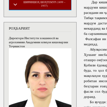
Дар кишвари 
ШИРИНШОҲ ШОҲТЕМУР (1899 –
1937)
мардуми кишо
расидани ин ҷ
Тибқи тақвимҳ
мардум даста
мекарданд ва 
РОҲБАРИЯТ
ба сарзаминаш
Директори Институти хокшиносӣ ва
Фалсафаи ин 
агрохимияи Академияи илмҳои кишоварзии
медиҳад.
Тоҷикистон
Абулқосим Ф
Ҳушанг нисб
оташро омӯзон
Қобили ёдова
буда, то ҳол
мақолаҳои ху
робитаи инсо
беҳтарин ғоя
фасли сол бу
доран
Бо вуҷуди ҳи
зиёд камранг