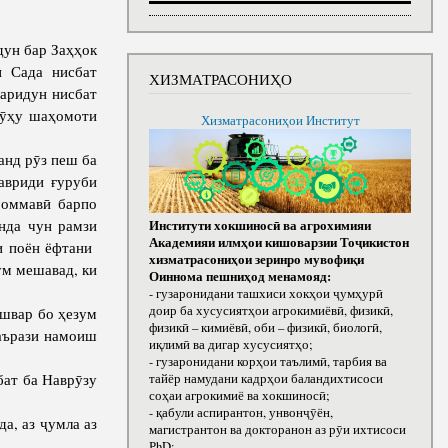
дун бар Заҳҳок
и Сада нисбат
ХИЗМАТРАСОНИҲО
аридун нисбат
кӯҳу шаҳомоти
Хизматрасониҳои Институт
нд рӯз пеш ба
авриди ғуруби
 оммавӣ барпо
нда чун рамзи
Институти хокшиносӣ ва агрохимияи
Академияи илмҳои кишоварзии Тоҷикистон
и поён ёфтани
хизматрасониҳои зеринро мувофиқи
ум мешавад, ки
Оиннома пешниҳод менамояд:
- гузаронидани ташхиси хокҳои ҷумҳурӣ
доир ба хусусиятҳои агрокимиёвӣ, физикӣ,
швар бо ҳезум
физикӣ – кимиёвӣ, оби – физикӣ, биологӣ,
аърази намоиш
иқлимӣ ва дигар хусусиятҳо;
- гузаронидани корҳои таълимӣ, тарбия ва
ат ба Наврӯзу
тайёр намудани кадрҳои баландихтисоси
соҳаи агрокимиё ва хокшиносӣ;
- қабули аспирантон, унвонҷӯён,
, аз ҷумла аз
магистрантон ва докторанон аз рӯи ихтисоси
РhD;