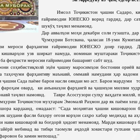
Сохтори Институт
Имсол Тоҷикистон ҷашни Садаро, ки 
ғайримодии ЮНЕСКО ворид гардид, дар са
Роҳбарон ва кормандон
шукӯҳ таҷлил менамояд.
Дар аввалҳои моҳи декабри соли гузашта, да
Ҷумҳурии Ботсвана, ҷаласаи 18-уми Кумитаи
зи мероси фарҳангии ғайримодии ЮНЕСКО доир гардид. Д
 кишварҳои узв ширкат намуда, номинаи муштараки Тоҷикис
ба феҳристи меросии ғайримодии башарият сабт шуд.
 соҳибистиқлолӣ эҳёи ҷашну маросимҳои бостонии ориёӣ ва
а таҳоҷуми фарҳангиву маънавӣ, оммавӣ намудани ҳар кадоми 
 ҷашни Сада паёме барои насли ояндаи мо аст. Барои мардуми т
н фароҳам овард, ки анъанаҳои фарҳангӣ ва ҷашнҳои миллии худ
навӣ таҷлил намоянд.
Тавре Асосгузори сулҳу ваҳдати миллӣ, п
умҳурии Тоҷикистон муҳтарам Эмомалӣ Раҳмон дар як паёми хеш д
шора кардаанд, омадааст: “Сада моҳиятан ҷашни кишоварзон б
дик шудани фасли баҳору оғози корҳои саҳро хабар медиҳад ва аҳ
и нави кишоварзӣ ва боғдорӣ ҳидоят менамояд. Марди кишоварз б
тайёрӣ мебинад ва тибқи таомули аҷдодӣ хокистари гулхани ҷа
фаровон ба замин мепошад.”