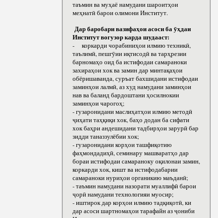
таъмин ва муҳаё намудани шароитҳои
меҳнатӣ барои олимони Институт.
Дар баробари вазифаҳои асоси ба ӯҳдаи
Институт вогузор карда шудааст:
- коркарди чорабиниҳои илмию техникӣ,
таълимӣ, пешгӯии иқтисодӣ ва тарҳрезии
барномаҳо оид ба истифодаи самараноки
захираҳои хок ва замин дар минтақаҳои
обёришаванда, суръат бахшидани истифодаи
заминҳои лалмӣ, аз худ намудани заминҳои
нав ва баланд бардоштани ҳосилнокии
заминҳои чарогоҳ;
- гузаронидани маслиҳатҳои илмию методӣ
ҷиҳати таҳқиқи хок, баҳо додан ба сифати
хок баҳри андешидани тадбирҳои зарурӣ бар
зидди таназзулёбии хок;
- гузаронидани корҳои ташфиқотию
фаҳмондадиҳӣ, семинару машваратҳо дар
бораи истифодаи самараноку оқилонаи замин,
коркарди хок, кишт ва истифодабарии
самараноки нуриҳои органикию маъданӣ;
- таъмин намудани назорати муаллифӣ барои
ҷорӣ намудани технологияи муосир;
- иштирок дар корҳои илмию тадқиқотӣ, ки
дар асоси шартномаҳои тарафайн аз ҷониби