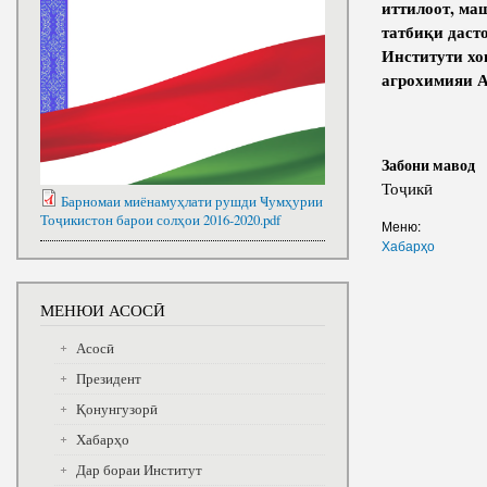
иттилоот, ма
татбиқи даст
Институти х
агрохимияи 
Забони мавод
Тоҷикӣ
Барномаи миёнамуҳлати рушди Ҹумҳурии
Тоҷикистон барои солҳои 2016-2020.pdf
Меню:
Хабарҳо
МЕНЮИ АСОСӢ
Асосӣ
Президент
Қонунгузорӣ
Хабарҳо
Дар бораи Институт