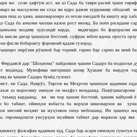
мо соли ҳафтум аст, ки аз Сада ба таври расмӣ ҷашн гириф
варз ва масъулони ин соҳа ин идро рамзи хуррамиву ободонӣ м
ашн пеш аз ҳама, кишоварзонро аз оғози омодагӣ ба кишту кор хаб
о Сада ба анҷоми чиллаи калон рост меояд. Ба поён расидани са
ҷамъона шодиву хурсандӣ карда, якдигарро бо фарорасии и
ба мисли дигар ҷашнҳои бостонӣ, суфраи зебои идона ороста орзу
он фасли бобаракту фаровонӣ қадам гузорад.
ҷашнро пирӯзии рӯшноӣ бар торикӣ, гармо бар сармо ва некӣ ба
ирдавсӣ дар “Шоҳнома” пайдоиши ҷашни Садаро ба подшоҳи д
ат медиҳад. Мувофиқи нигориши шоир Ҳушанг ба мардум тар
ид ва ҷашни Садаро бунёд гузошт.
рист, ки Сада, Наврӯз, Тиргон ва Меҳргон ҷашнҳои қадимии аҷд
 баъзе аз маросиму оинҳои он маҳфуз мондаанд. Пажӯҳишгарони 
д таъкид кардаанд, ки ин чор ҷашни бостонӣ, ҷашни кайҳонӣ ё
н бо табиат, ойинҳои вобаста ба корҳои кишоварзон ва ҳуна
ҳои инсонӣ моҳият ва муҳтавои онҳо мебошанд. Ин ҷашнҳо ма
да, гиромидошти унсурҳои муайяни табиат дар маркази ҳар яке 
д.
кмату фалсафаи қадимаи худ, Сада бар асари омилҳои гуногун та
 ва ҳатто фаромӯш шуда, танҳо ба шарофати истиқлоли давла