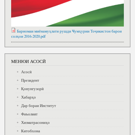
Барномаи миёнамуҳлати рушди Ҹумҳурии Тоҷикистон барои
солҳои 2016-2020.pdf
МЕНЮИ АСОСӢ
Асосӣ
Президент
Қонунгузорӣ
Хабарҳо
Дар бораи Институт
Фаъолият
Хизматрасониҳо
Китобхона