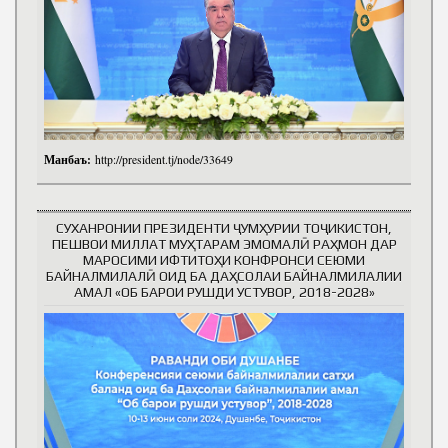
Манбаъ:
http://president.tj/node/33649
СУХАНРОНИИ ПРЕЗИДЕНТИ ҶУМҲУРИИ ТОҶИКИСТОН,
ПЕШВОИ МИЛЛАТ МУҲТАРАМ ЭМОМАЛӢ РАҲМОН ДАР
МАРОСИМИ ИФТИТОҲИ КОНФРОНСИ СЕЮМИ
БАЙНАЛМИЛАЛӢ ОИД БА ДАҲСОЛАИ БАЙНАЛМИЛАЛИИ
АМАЛ «ОБ БАРОИ РУШДИ УСТУВОР, 2018-2028»