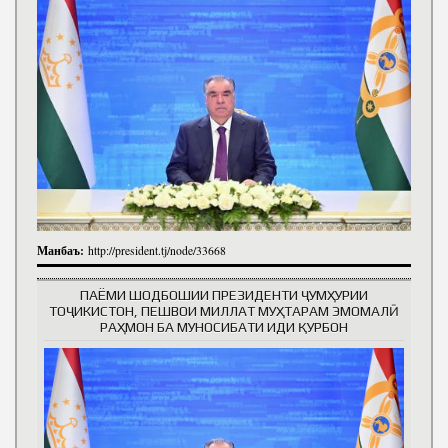
Манбаъ:
http://president.tj/node/33668
ПАЁМИ ШОДБОШИИ ПРЕЗИДЕНТИ ҶУМҲУРИИ
ТОҶИКИСТОН, ПЕШВОИ МИЛЛАТ МУҲТАРАМ ЭМОМАЛӢ
РАҲМОН БА МУНОСИБАТИ ИДИ ҚУРБОН