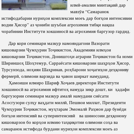
Салоҳият
Сохтори Институт
илмӣ-амалии минтақавӣ дар
мавзӯи “Самаранок
Тарҷумаи ҳол
Роҳбарон ва кормандон
истифодабарии нуриҳои комплексии моеъ дар боғҳои интенсивии
Китобҳо
водии Ҳисор” аз ҷониби шуъбаи агрохимия тибқи нақша
Таърихи роҳбарон
чорабинии Институти хокшиносӣ ва агрохимия баргузор гардид.
Мақолаҳо
Хадамоти матбуот
Дар кори семинари мазкур намояндагони Вазорати
кишоварзии Ҷумҳурии Тоҷикистон, Академияи илмҳои
кишоварзии Тоҷикистон, Донишгоҳи аграрии Тоҷикистон ба номи
ПРЕЗИДЕНТИ ҶУМҲУРИИ ТОҶИКИСТОН
Шириншоҳ Шоҳтемур, Сарраёсати кишоварзии шаҳрҳои Ҳисор,
Турсунзода, ноҳияи Шаҳринав, роҳбарони хоҷагиҳои деҳқониву
фермерӣ, олимони варзида ва ҷавон ширкат намуданд.
Ҳамоиши илмиро Шариф Хоҷаев директори Институти
хокшиносӣ ва агрохимия ифтитоҳ намуда зикр дошт, ки ҳадафи
баргузории семинари мазкур амалӣ намудани сиёсати
Асосгузори сулҳу ваҳдати миллӣ, Пешвои миллат, Президенти
Ҷумҳурии Тоҷикистон, муҳтарам Эмомалӣ Раҳмон дар бунёди
боғҳои интенсивӣ ва суперинтенсивӣ ва шиносоии деҳқонону
кишоварзон бо корҳои илмию таҳқиқотии олимони соҳа ва
самаранок истифода бурдани нуриҳои комплексии моеъ аз