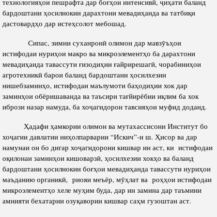
технологияҳои пешрафта дар боғҳои интенсивӣ, ҷиҳати баланд
бардоштани ҳосилнокии дарахтони мевадиҳанда ва татбиқи
дастовардҳо дар истеҳсолот мебошад.
Сипас, зимни суханронӣ олимон дар мавзӯъҳои
истифодаи нуриҳои макро ва микроэлементҳо ба дарахтони
мевадиҳанда тавассути ғизодиҳии ғайрирешагӣ, чорабиниҳои
агротехникӣ барои баланд бардоштани ҳосилхезии
нишебзаминҳо, истифодаи маълумоти баҳодиҳии хок дар
заминҳои обёришаванда ва таъсири тағйирёбии иқлим ба хок
ибрози назар намуда, ба хоҷагидорон тавсияҳои муфид доданд.
Ҳадафи ҳамкории олимон ва мутахассисони Институт бо
хоҷагии давлатии ниҳолпарварии “Искич”-и ш. Ҳисор ва дар
намунаи он бо дигар хоҷагидорони кишвар ин аст, ки истифодаи
оқилонаи заминҳои кишоварзӣ, ҳосилхезии хокҳо ва баланд
бардоштани ҳосилнокии боғҳои мевадиҳанда тавассути нуриҳои
маъданию органикӣ, риояи меъёр, мӯҳлат ва роҳҳои истифодаи
микроэлементҳо хеле муҳим буда, дар ин замина дар таъмини
амнияти бехатарии озуқавории кишвар саҳм гузоштан аст.