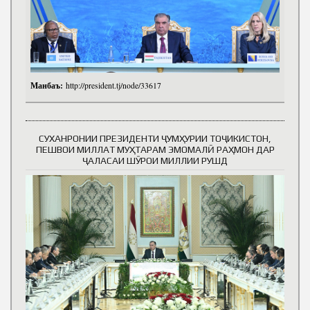
Манбаъ:
http://president.tj/node/33617
СУХАНРОНИИ ПРЕЗИДЕНТИ ҶУМҲУРИИ ТОҶИКИСТОН,
ПЕШВОИ МИЛЛАТ МУҲТАРАМ ЭМОМАЛӢ РАҲМОН ДАР
ҶАЛАСАИ ШӮРОИ МИЛЛИИ РУШД