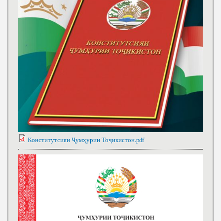
Конститутсияи Ҷумҳурии Тоҷикистон.pdf