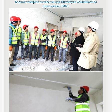
Корҳои тамирию аз навсозӣ дар Институти Хокшиносӣ ва
агрохимияи АИКТ