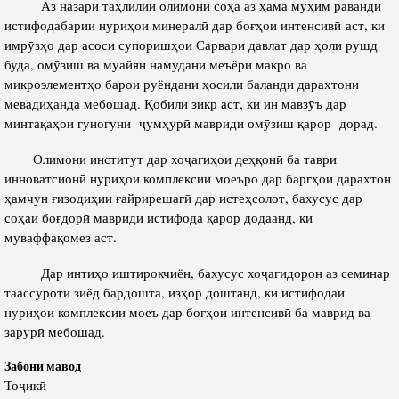
Аз назари таҳлилии олимони соҳа аз ҳама муҳим раванди
истифодабарии нуриҳои минералӣ дар боғҳои интенсивӣ аст, ки
имрӯзҳо дар асоси супоришҳои Сарвари давлат дар ҳоли рушд
буда, омӯзиш ва муайян намудани меъёри макро ва
микроэлементҳо барои руёндани ҳосили баланди дарахтони
мевадиҳанда мебошад. Қобили зикр аст, ки ин мавзӯъ дар
минтақаҳои гуногуни ҷумҳурӣ мавриди омӯзиш қарор дорад.
Олимони институт дар хоҷагиҳои деҳқонӣ ба таври
инноватсионӣ нуриҳои комплексии моеъро дар баргҳои дарахтон
ҳамчун ғизодиҳии ғайрирешагӣ дар истеҳсолот, бахусус дар
соҳаи боғдорӣ мавриди истифода қарор додаанд, ки
муваффақомез аст.
Дар интиҳо иштирокчиён, бахусус хоҷагидорон аз семинар
таассуроти зиёд бардошта, изҳор доштанд, ки истифодаи
нуриҳои комплексии моеъ дар боғҳои интенсивӣ ба маврид ва
зарурӣ мебошад.
Забони мавод
Тоҷикӣ