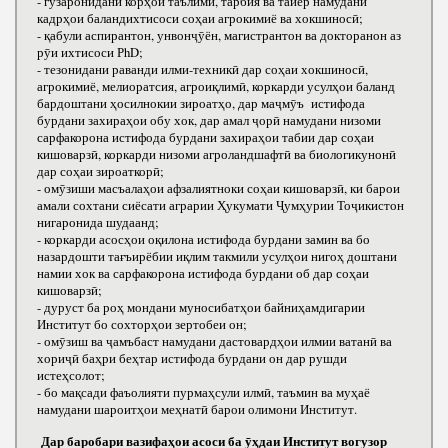
- гузаронидани корҳои таълимӣ, тарбия ва тайёр намудани
кадрҳои баландихтисоси соҳаи агрокимиё ва хокшиносӣ;
- қабули аспирантон, унвонҷӯён, магистрантон ва докторанон аз
рӯи ихтисоси РhD;
- тезонидани раванди илми-техникӣ дар соҳаи хокшиносӣ,
агрокимиё, мелиоратсия, агроиқлимӣ, коркарди усулҳои баланд
бардоштани ҳосилнокии зироатҳо, дар маҷмӯъ истифода
бурдани захираҳои обу хок, дар амал ҷорӣ намудани низоми
сарфакорона истифода бурдани захираҳои табии дар соҳаи
кишоварзӣ, коркарди низоми агроландшафтӣ ва биологикунонӣ
дар соҳаи зироаткорӣ;
- омӯзиши масъалаҳои афзалиятноки соҳаи кишоварзӣ, ки барои
амали сохтани сиёсати аграрии Ҳукумати Ҷумҳурии Тоҷикистон
нигаронида шудаанд;
- коркарди асосҳои оқилона истифода бурдани замин ва бо
назардошти тағъирёбии иқлим такмили усулҳои нигоҳ доштани
намии хок ва сарфакорона истифода бурдани об дар соҳаи
кишоварзӣ;
- дуруст ба роҳ мондани муносибатҳои байниҳамдигарии
Институт бо сохторҳои зертобеи он;
- омӯзиш ва ҷамъбаст намудани дастовардҳои илмии ватанӣ ва
хориҷӣ баҳри беҳтар истифода бурдани он дар рушди
истеҳсолот;
- бо мақсади фаъолияти пурмаҳсули илмӣ, таъмин ва муҳаё
намудани шароитҳои меҳнатӣ барои олимони Институт.
Дар баробари вазифаҳои асоси ба ӯҳдаи Институт вогузор