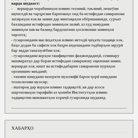
карда шудааст:
- коркарди чорабиниҳои илмию техникӣ, таълимӣ, пешгӯии
иқтисодӣ ва тарҳрезии барномаҳо оид ба истифодаи самараноки
захираҳои хок ва замин дар минтақаҳои обёришаванда, суръат
бахшидани истифодаи заминҳои лалмӣ, аз худ намудани
заминҳои нав ва баланд бардоштани ҳосилнокии заминҳои
чарогоҳ;
- гузаронидани маслиҳатҳои илмию методӣ ҷиҳати таҳқиқи хок,
баҳо додан ба сифати хок баҳри андешидани тадбирҳои зарурӣ
бар зидди таназзулёбии хок;
- гузаронидани корҳои ташфиқотию фаҳмондадиҳӣ, семинару
машваратҳо дар бораи истифодаи самараноку оқилонаи замин,
коркарди хок, кишт ва истифодабарии самараноки нуриҳои
органикию маъданӣ;
- таъмин намудани назорати муаллифӣ барои ҷорӣ намудани
технологияи муосир;
- иштирок дар корҳои илмию тадқиқотӣ, ки дар асоси
шартномаҳои тарафайн аз ҷониби Институтҳои илмию
тадқиқотии мамлакатҳои хориҷӣ гузаронида шудаанд.
ХАБАРҲО