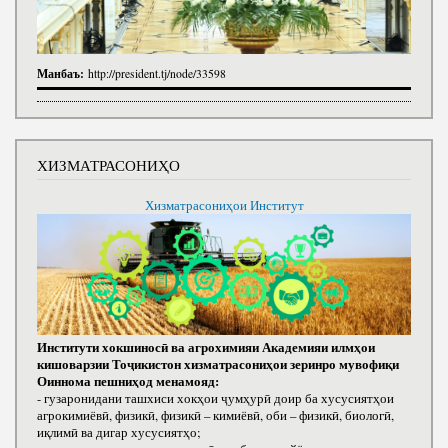
Манбаъ:
http://president.tj/node/33598
ХИЗМАТРАСОНИҲО
Хизматрасониҳои Институт
Институти хокшиносӣ ва агрохимияи Академияи илмҳои
кишоварзии Тоҷикистон хизматрасониҳои зеринро мувофиқи
Оиннома пешниҳод менамояд:
- гузаронидани ташхиси хокҳои ҷумҳурӣ доир ба хусусиятҳои
агрокимиёвӣ, физикӣ, физикӣ – кимиёвӣ, оби – физикӣ, биологӣ,
иқлимӣ ва дигар хусусиятҳо;