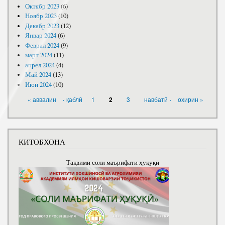
Октябр 2023
(6)
Ноябр 2023
(10)
Декабр 2023
(12)
Январ 2024
(6)
Феврал 2024
(9)
март 2024
(11)
апрел 2024
(4)
Май 2024
(13)
Июн 2024
(10)
САҲИФАҲО
« аввалин
‹ қаблӣ
1
3
навбатӣ ›
охирин »
2
КИТОБХОНА
Тақвими соли маърифати ҳуқуқӣ