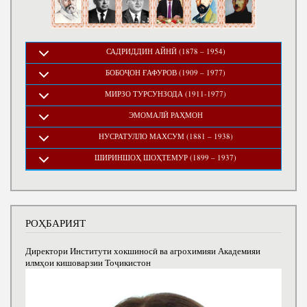
САДРИДДИН АЙНӢ (1878 – 1954)
БОБОҶОН ҒАФУРОВ (1909 – 1977)
МИРЗО ТУРСУНЗОДА (1911-1977)
ЭМОМАЛӢ РАҲМОН
НУСРАТУЛЛО МАХСУМ (1881 – 1938)
ШИРИНШОҲ ШОҲТЕМУР (1899 – 1937)
РОҲБАРИЯТ
Директори Институти хокшиносӣ ва агрохимияи Академияи
илмҳои кишоварзии Тоҷикистон