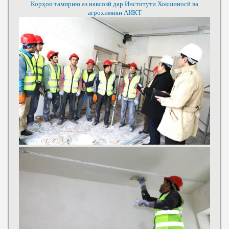
Корҳои тамирию аз навсозӣ дар Институти Хокшиносӣ ва
агрохимияи АИКТ