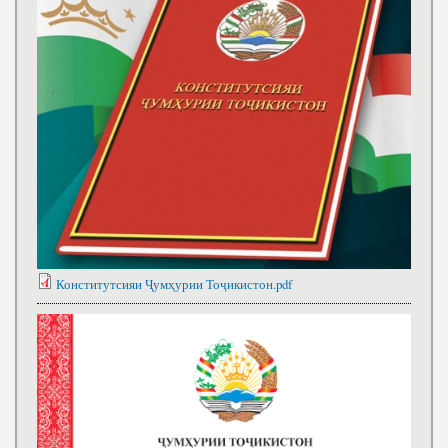
Конститутсияи Ҷумҳурии Тоҷикистон.pdf