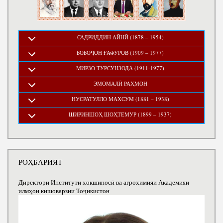
САДРИДДИН АЙНӢ (1878 – 1954)
БОБОҶОН ҒАФУРОВ (1909 – 1977)
МИРЗО ТУРСУНЗОДА (1911-1977)
ЭМОМАЛӢ РАҲМОН
НУСРАТУЛЛО МАХСУМ (1881 – 1938)
ШИРИНШОҲ ШОҲТЕМУР (1899 – 1937)
РОҲБАРИЯТ
Директори Институти хокшиносӣ ва агрохимияи Академияи
илмҳои кишоварзии Тоҷикистон