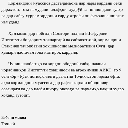
Салоҳият
Кормандони муассиса дастаҷамъона дар нарм кардани бехи
Сохтори Институт
дарахтон, тоза намудани алафҳои худрӯй ва шинондани гулҳо
Тарҷумаи ҳол
Роҳбарон ва кормандон
ва дар сабзу хуррамгардонии гирду атрофи он фаъолона ширкат
Китобҳо
намуданд.
Таърихи роҳбарон
Мақолаҳо
Ҳамзамон дар пойгоҳи Сомғори ноҳияи Б.Ғафурови
Институти боғдориву токпарварӣ ва сабзавоткорӣ, кормандони
Хадамоти матбуот
Стансияи таҷрибавии хокшиносию мелиоративии Суғд дар
ҳашари дастаҷамъона иштирок карданд.
ПРЕЗИДЕНТИ ҶУМҲУРИИ ТОҶИКИСТОН
Чунин шанбегиҳо ва корҳои ободонӣ тибқи нақшаи
чорабиниҳои Институти хокшиносӣ ва агрохимияи АИКТ то 9
сентябр - Рӯзи истиқлолияти давлатии Тоҷикистон идома ёфта,
аҳли кормандони муассиса дар рафти корҳои ободониву
созандагӣ ва дар насби шиору овезаҳо ва парчамҳо нақши худро
хоҳанд гузошт.
Забони мавод
Тоҷикӣ