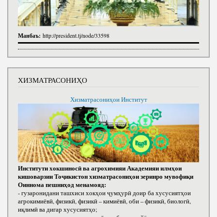
Манбаъ:
http://president.tj/node/33598
ХИЗМАТРАСОНИҲО
Хизматрасониҳои Институт
Институти хокшиносӣ ва агрохимияи Академияи илмҳои
кишоварзии Тоҷикистон хизматрасониҳои зеринро мувофиқи
Оиннома пешниҳод менамояд:
- гузаронидани ташхиси хокҳои ҷумҳурӣ доир ба хусусиятҳои
агрокимиёвӣ, физикӣ, физикӣ – кимиёвӣ, оби – физикӣ, биологӣ,
иқлимӣ ва дигар хусусиятҳо;