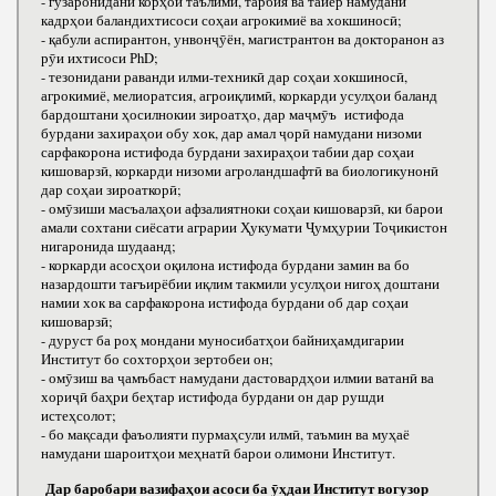
- гузаронидани корҳои таълимӣ, тарбия ва тайёр намудани
кадрҳои баландихтисоси соҳаи агрокимиё ва хокшиносӣ;
- қабули аспирантон, унвонҷӯён, магистрантон ва докторанон аз
рӯи ихтисоси РhD;
- тезонидани раванди илми-техникӣ дар соҳаи хокшиносӣ,
агрокимиё, мелиоратсия, агроиқлимӣ, коркарди усулҳои баланд
бардоштани ҳосилнокии зироатҳо, дар маҷмӯъ истифода
бурдани захираҳои обу хок, дар амал ҷорӣ намудани низоми
сарфакорона истифода бурдани захираҳои табии дар соҳаи
кишоварзӣ, коркарди низоми агроландшафтӣ ва биологикунонӣ
дар соҳаи зироаткорӣ;
- омӯзиши масъалаҳои афзалиятноки соҳаи кишоварзӣ, ки барои
амали сохтани сиёсати аграрии Ҳукумати Ҷумҳурии Тоҷикистон
нигаронида шудаанд;
- коркарди асосҳои оқилона истифода бурдани замин ва бо
назардошти тағъирёбии иқлим такмили усулҳои нигоҳ доштани
намии хок ва сарфакорона истифода бурдани об дар соҳаи
кишоварзӣ;
- дуруст ба роҳ мондани муносибатҳои байниҳамдигарии
Институт бо сохторҳои зертобеи он;
- омӯзиш ва ҷамъбаст намудани дастовардҳои илмии ватанӣ ва
хориҷӣ баҳри беҳтар истифода бурдани он дар рушди
истеҳсолот;
- бо мақсади фаъолияти пурмаҳсули илмӣ, таъмин ва муҳаё
намудани шароитҳои меҳнатӣ барои олимони Институт.
Дар баробари вазифаҳои асоси ба ӯҳдаи Институт вогузор