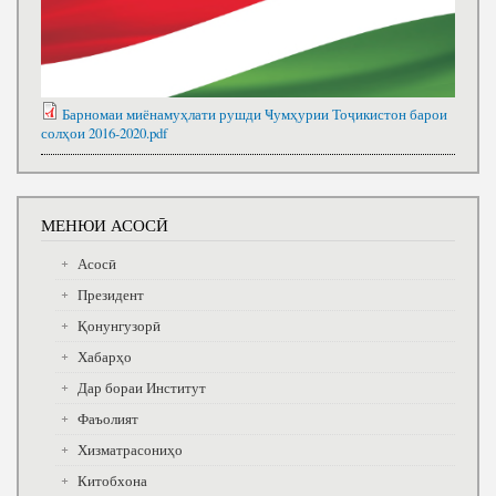
Барномаи миёнамуҳлати рушди Ҹумҳурии Тоҷикистон барои
солҳои 2016-2020.pdf
МЕНЮИ АСОСӢ
Асосӣ
Президент
Қонунгузорӣ
Хабарҳо
Дар бораи Институт
Фаъолият
Хизматрасониҳо
Китобхона