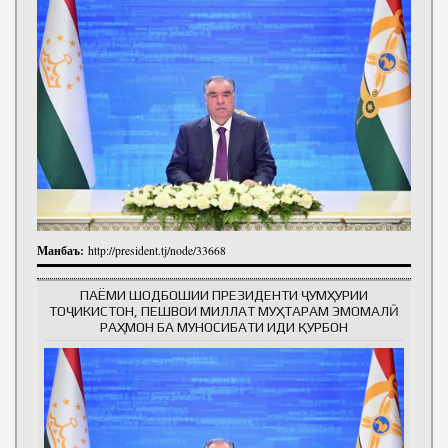
Манбаъ:
http://president.tj/node/33668
ПАЁМИ ШОДБОШИИ ПРЕЗИДЕНТИ ҶУМҲУРИИ
ТОҶИКИСТОН, ПЕШВОИ МИЛЛАТ МУҲТАРАМ ЭМОМАЛӢ
РАҲМОН БА МУНОСИБАТИ ИДИ ҚУРБОН