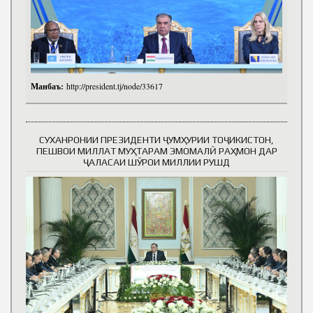
Манбаъ:
http://president.tj/node/33617
СУХАНРОНИИ ПРЕЗИДЕНТИ ҶУМҲУРИИ ТОҶИКИСТОН,
ПЕШВОИ МИЛЛАТ МУҲТАРАМ ЭМОМАЛӢ РАҲМОН ДАР
ҶАЛАСАИ ШӮРОИ МИЛЛИИ РУШД