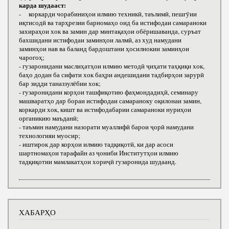
карда шудааст:
- коркарди чорабиниҳои илмию техникӣ, таълимӣ, пешгӯии
иқтисодӣ ва тарҳрезии барномаҳо оид ба истифодаи самараноки
захираҳои хок ва замин дар минтақаҳои обёришаванда, суръат
бахшидани истифодаи заминҳои лалмӣ, аз худ намудани
заминҳои нав ва баланд бардоштани ҳосилнокии заминҳои
чарогоҳ;
- гузаронидани маслиҳатҳои илмию методӣ ҷиҳати таҳқиқи хок,
баҳо додан ба сифати хок баҳри андешидани тадбирҳои зарурӣ
бар зидди таназзулёбии хок;
- гузаронидани корҳои ташфиқотию фаҳмондадиҳӣ, семинару
машваратҳо дар бораи истифодаи самараноку оқилонаи замин,
коркарди хок, кишт ва истифодабарии самараноки нуриҳои
органикию маъданӣ;
- таъмин намудани назорати муаллифӣ барои ҷорӣ намудани
технологияи муосир;
- иштирок дар корҳои илмию тадқиқотӣ, ки дар асоси
шартномаҳои тарафайн аз ҷониби Институтҳои илмию
тадқиқотии мамлакатҳои хориҷӣ гузаронида шудаанд.
ХАБАРҲО