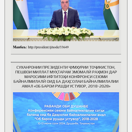
Манбаъ:
http://president.tj/node/33649
СУХАНРОНИИ ПРЕЗИДЕНТИ ҶУМҲУРИИ ТОҶИКИСТОН,
ПЕШВОИ МИЛЛАТ МУҲТАРАМ ЭМОМАЛӢ РАҲМОН ДАР
МАРОСИМИ ИФТИТОҲИ КОНФРОНСИ СЕЮМИ
БАЙНАЛМИЛАЛӢ ОИД БА ДАҲСОЛАИ БАЙНАЛМИЛАЛИИ
АМАЛ «ОБ БАРОИ РУШДИ УСТУВОР, 2018-2028»