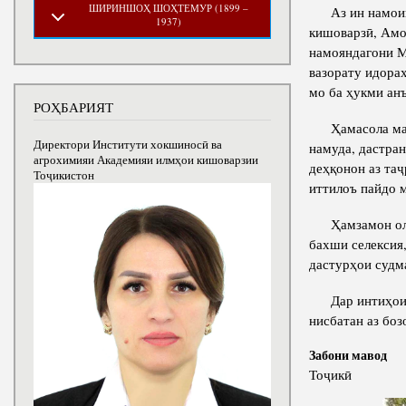
ШИРИНШОҲ ШОҲТЕМУР (1899 –
Аз ин намоишг
1937)
кишоварзӣ, Амо
намояндагони М
вазорату идораҳ
мо ба ҳукми ан
РОҲБАРИЯТ
Ҳамасола масъу
Директори Институти хокшиносӣ ва
намуда, дастра
агрохимияи Академияи илмҳои кишоварзии
деҳқонон аз та
Тоҷикистон
иттилоъ пайдо 
Ҳамзамон олим
бахши селексия,
дастурҳои судм
Дар интиҳои чо
нисбатан аз бо
Забони мавод
Тоҷикӣ