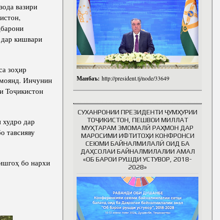
ода вазири
истон,
ҳбарони
о дар кишвари
са зоҳир
Манбаъ:
http://president.tj/node/33649
амоянд. Инчунин
ои Тоҷикистон
СУХАНРОНИИ ПРЕЗИДЕНТИ ҶУМҲУРИИ
ТОҶИКИСТОН, ПЕШВОИ МИЛЛАТ
 худро дар
МУҲТАРАМ ЭМОМАЛӢ РАҲМОН ДАР
бо тавсияву
МАРОСИМИ ИФТИТОҲИ КОНФРОНСИ
СЕЮМИ БАЙНАЛМИЛАЛӢ ОИД БА
ДАҲСОЛАИ БАЙНАЛМИЛАЛИИ АМАЛ
«ОБ БАРОИ РУШДИ УСТУВОР, 2018-
ишгоҳ бо нархи
2028»