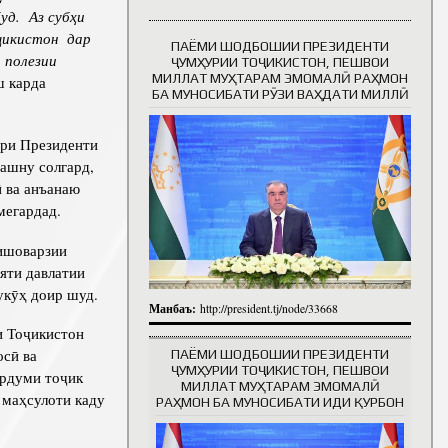
уд. Аз суб
ҳ
и
ҷ
икистон
дар
ПАЁМИ ШОДБОШИИ ПРЕЗИДЕНТИ
и
полез
ии
Таърихи роҳбарон
ҶУМҲУРИИ ТОҶИКИСТОН, ПЕШВОИ
МИЛЛАТ МУҲТАРАМ ЭМОМАЛӢ РАҲМОН
ш карда
БА МУНОСИБАТИ РӮЗИ ВАҲДАТИ МИЛЛӢ
ри Президенти
ашну солгард,
 ва анъанаю
мегардад.
ишоварзии
яти давлатии
укӯҳ доир шуд.
Манбаъ:
http://president.tj/node/33668
и Тоҷикистон
сӣ ва
ПАЁМИ ШОДБОШИИ ПРЕЗИДЕНТИ
ҶУМҲУРИИ ТОҶИКИСТОН, ПЕШВОИ
ардуми тоҷик
МИЛЛАТ МУҲТАРАМ ЭМОМАЛӢ
 маҳсулоти каду
РАҲМОН БА МУНОСИБАТИ ИДИ ҚУРБОН