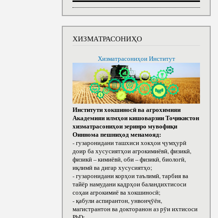
ХИЗМАТРАСОНИҲО
Хизматрасониҳои Институт
Институти хокшиносӣ ва агрохимияи
Академияи илмҳои кишоварзии Тоҷикистон
хизматрасониҳои зеринро мувофиқи
Оиннома пешниҳод менамояд:
- гузаронидани ташхиси хокҳои ҷумҳурӣ
доир ба хусусиятҳои агрокимиёвӣ, физикӣ,
физикӣ – кимиёвӣ, оби – физикӣ, биологӣ,
иқлимӣ ва дигар хусусиятҳо;
- гузаронидани корҳои таълимӣ, тарбия ва
тайёр намудани кадрҳои баландихтисоси
соҳаи агрокимиё ва хокшиносӣ;
- қабули аспирантон, унвонҷӯён,
магистрантон ва докторанон аз рӯи ихтисоси
РhD;