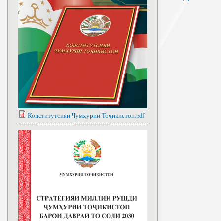
Конститутсияи Ҷумҳурии Тоҷикистон.pdf