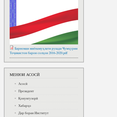
Барномаи миёнамуҳлати рушди Ҹумҳурии
Тоҷикистон барои солҳои 2016-2020.pdf
МЕНЮИ АСОСӢ
Асосӣ
Президент
Қонунгузорӣ
Хабарҳо
Дар бораи Институт