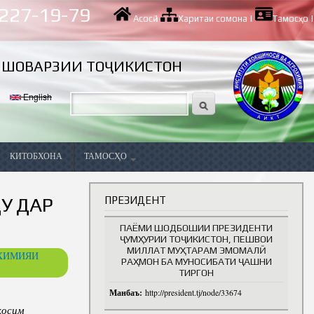
 227-19-79
Асосӣ
|
Харитаи сомона
|
Тамосҳо
|
ИШОВАРЗИИ ТОҶИКИСТОН
English
КИТОБХОНА
ТАМОСҲО
Вазифаҳои холӣ
У ДАР
ПРЕЗИДЕНТ
ПАЁМИ ШОДБОШИИ ПРЕЗИДЕНТИ
ҶУМҲУРИИ ТОҶИКИСТОН, ПЕШВОИ
МИЛЛАТ МУҲТАРАМ ЭМОМАЛӢ
ОХИМИЯИ
РАҲМОН БА МУНОСИБАТИ ҶАШНИ
ТИРГОН
Манбаъ:
http://president.tj/node/33674
ва
қ
осим