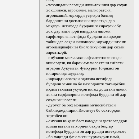
- тезонидани раванди илми-техникӣ дар соҳаи
хокшиносӣ, агрокимиё, мелиоратсия,
агроиқлимӣ, коркарди усулҳои баланд
бардоштани ҳосилнокии зироатҳо, дар
маҷмӯъ истифода бурдани захираҳои обу
хок, дар амал ҷорӣ намудани низоми
сарфакорона истифода бурдани захираҳои
табии дар соҳаи кишоварзӣ, коркарди низоми
агроландшафтӣ ва биологикунонӣ дар соҳаи
зироаткорӣ;
- омӯзиши масъалаҳои афзалиятноки соҳаи
кишоварзӣ, ки барои амали сохтани сиёсати
аграрии Ҳукумати Ҷумҳурии Тоҷикистон
нигаронида шудаанд;
- коркарди асосҳои оқилона истифода
бурдани замин ва бо назардошти тағъирёбии
иқлим такмили усулҳои нигоҳ доштани намии
хок ва сарфакорона истифода бурдани об дар
соҳаи кишоварзӣ;
- дуруст ба роҳ мондани муносибатҳои
байниҳамдигарии Институт бо сохторҳои
зертобеи он;
- омӯзиш ва ҷамъбаст намудани дастовардҳои
илмии ватанӣ ва хориҷӣ баҳри беҳтар
истифода бурдани он дар рушди истеҳсолот;
- бо мақсади фаъолияти пурмаҳсули илмӣ,