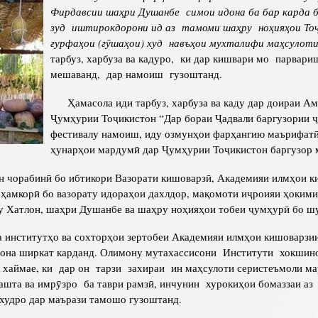
Фирдавсии ша
ҳ
ри Душанбе
симои идона ба бар карда б
Сохтори Институт
зуд
иштирокдорони
ид
аз
тамоми
ша
ҳ
ру
но
ҳ
ия
ҳ
ои
То
ғ
урфа
ҳ
ои
(г
ӯ
ша
ҳ
ои
) худ навъ
ҳ
ои
мухталифи
ма
ҳ
сулот
Роҳбарон ва кормандон
тарбуз, харбуза ва кадуро, ки дар кишвари мо парвари
мешаванд, дар намоиш гузоштанд.
Ҳамасола иди тарбуз, харбуза ва каду дар доираи Ам
Ҷумҳурии Тоҷикистон “Дар бораи Ҷадвали баргузории ҷ
фестивалу намоиш, иду озмунҳои фарҳангию маърифатӣ
ҳунарҳои мардумӣ дар Ҷумҳурии Тоҷикистон баргузор 
чорабинӣ бо ибтикори Вазорати кишоварзӣ, Академияи илмҳои к
 ҳамкорӣ бо вазорату идораҳои дахлдор, мақомоти иҷроияи ҳокими
у Хатлон, шаҳри Душанбе ва шаҳру ноҳияҳои тобеи ҷумҳурӣ бо ш
итутҳо ва сохторҳои зертобеи Академияи илмҳои кишоварзи
лона ширкат карданд. Олимону мутахассисони Институти хокшино
хаймае, ки дар он тарзи захираи ин маҳсулоти серистеъмоли м
зашта ва имрӯзро ба таври рамзӣ, инчунин хурокиҳои бомаззаи аз
худро дар маърази тамошо гузоштанд.