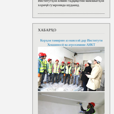
Институтҳои илмию тадқиқотии мамлакатҳои
хориҷӣ гузаронида шудаанд.
ХАБАРҲО
Корҳои тамирию аз навсозӣ дар Институти
Хокшиносӣ ва агрохимияи АИКТ