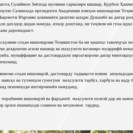
оҳ Сулаймон Зиёзода муовини сарвазири кишвар, Қурбон Ҳакимз
нулло Салимзода президенти Академияи илмҳои кишоварзии Тоҷик
ақомоти Иҷроияи ҳокимияти двлатии шаҳри Душанбе ва дигар ро
ои дахлдор дидан намуда, изҳор доштанд, ки таҷлили ин гуна идҳ
ъана даромадааст.
лини соҳаи кишоварзии Тоҷикистон ба ин ҷашнҳо таваҷҷуҳи хо
нҷи деҳқонони асили кишвар ва маҳсулоти ватаниро муаррифӣ мен
ҷриба, муваффақият ва дастовардҳои зироаткорони дигар минтақаҳ
мекунанд.
они соҳаи кишоварзӣ, дастоварду тадқиқоти илмии анҷомдодаи
 навъҳо ва тухмиҳои гуногуни маҳсулоти тарбуз, харбуза ва каду 
анд пешниҳоди иштирокчиён намуданд.
рабинии кишоварзӣ ва фарҳангӣ маҳсулоти полезӣ дар ин намо
зор арзон пешниҳоди сокинон ва меҳмонон гардид.