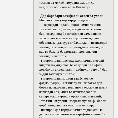
таъмин ва муҳаё намудани шароитҳои
меҳнатӣ барои олимони Институт.
Дар баробари вазифаҳои асоси ба ӯҳдаи
Институт вогузор карда шудааст:
- коркарди чорабиниҳои илмию техникӣ,
таълимӣ, пешгӯии иқтисодӣ ва тарҳрезии
барномаҳо оид ба истифодаи самараноки
захираҳои хок ва замин дар минтақаҳои
обёришаванда, суръат бахшидани истифодаи
заминҳои лалмӣ, аз худ намудани заминҳои
нав ва баланд бардоштани ҳосилнокии
заминҳои чарогоҳ;
- гузаронидани маслиҳатҳои илмию методӣ
ҷиҳати таҳқиқи хок, баҳо додан ба сифати
хок баҳри андешидани тадбирҳои зарурӣ бар
зидди таназзулёбии хок;
- гузаронидани корҳои ташфиқотию
фаҳмондадиҳӣ, семинару машваратҳо дар
бораи истифодаи самараноку оқилонаи замин,
коркарди хок, кишт ва истифодабарии
самараноки нуриҳои органикию маъданӣ;
- таъмин намудани назорати муаллифӣ барои
ҷорӣ намудани технологияи муосир;
- иштирок дар корҳои илмию тадқиқотӣ, ки
дар асоси шартномаҳои тарафайн аз ҷониби