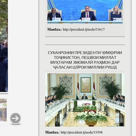
Манбаъ:
http://president.tj/node/33617
СУХАНРОНИИ ПРЕЗИДЕНТИ ҶУМҲУРИИ
ТОҶИКИСТОН, ПЕШВОИ МИЛЛАТ
МУҲТАРАМ ЭМОМАЛӢ РАҲМОН ДАР
ҶАЛАСАИ ШӮРОИ МИЛЛИИ РУШД
Манбаъ:
http://president.tj/node/33598