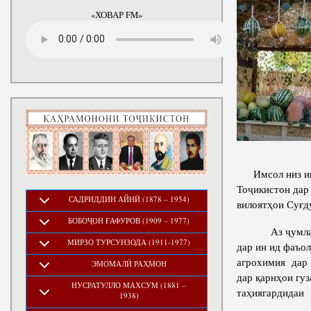
«ХОВАР FM»
Имсол низ ин 
Тоҷикистон дар
САДРИДДИН АЙНӢ (1878 – 1954)
вилоятҳои Суғд
БОБОҶОН ҒАФУРОВ (1909 – 1977)
Аз ҷумла инст
МИРЗО ТУРСУНЗОДА (1911-1977)
дар ин ид фаъо
агрохимия дар 
ЭМОМАЛӢ РАҲМОН
дар қарнҳои гу
НУСРАТУЛЛО МАХСУМ (1881 –
таҳиягардидаи 
1938)